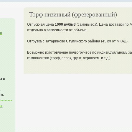
Торф низинный (фрезерованный)
Отпускная цена
1000 руб/м3
(самовывоз). Цена доставки по 
отдельно в зависимости от объема.
го
Отгрузка с.Татариново Ступинского района (45 км от МКАД).
Возможно изготовление почвогрунтов по индивидуальному з
компонентов (торф, песок, грунт, чернозем и т.д.)
з в
.
м.
ия