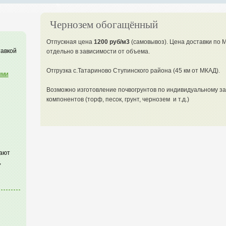
Чернозем обогащённый
Отпускная цена
1200 руб/м3
(самовывоз). Цена доставки по 
тавкой
отдельно в зависимости от объема.
Отгрузка с.Татариново Ступинского района (45 км от МКАД).
ими
Возможно изготовление почвогрунтов по индивидуальному з
компонентов (торф, песок, грунт, чернозем и т.д.)
гают
,