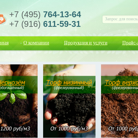
+7 (495)
764-13-64
+7 (916)
611-59-31
вная
О компании
Продукция и услуги
Прайс-