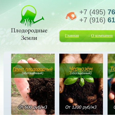
+7 (495)
76
+7 (916)
61
Главная
О компании