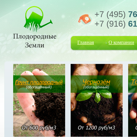
+7 (495)
76
+7 (916)
61
Главная
О компании