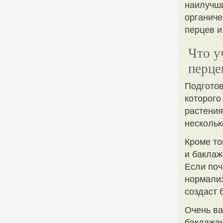
наилучши
органиче
перцев и
Что у
перце
Подготов
которого
растения
нескольк
Кроме то
и баклаж
Если поч
нормализ
создаст 
Очень в
баклажан