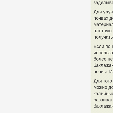
заделыва
Для улуч
почвах 
материал
плотную 
получать
Если поч
использ
более не
баклажан
почвы. И
Для того
можно д
калийные
развиват
баклажа