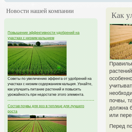
Новости нашей компании
Как у
Повышение эффективности удобрений на
участках с низким кальцием
Правильн
растений
особенно
Советы по увеличению эффекта от удобрений на
участках с низким содержанием кальция. Узнайте,
учитыват
как улучшить питание растений и повысить
необходи
урожайность при недостатке этого элемента.
почвы, т
Состав почвы для роз в теплице для лучшего
должна б
роста
или пере
Перед по