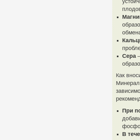
устойч
плодо
Магни
образо
обмена
Кальц
пробле
Сера
–
образо
Как внос
Минераль
зависимо
рекомен
При п
добави
фосфор
В теч