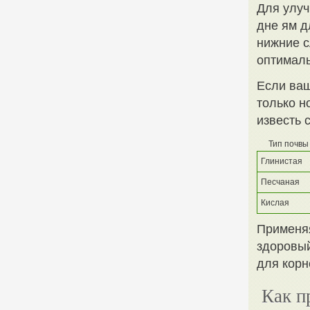
Для улу
дне ям д
нижние с
оптималь
Если ваш
только н
известь 
Тип почвы
Глинистая
Песчаная
Кислая
Применяя
здоровый
для корн
Как п