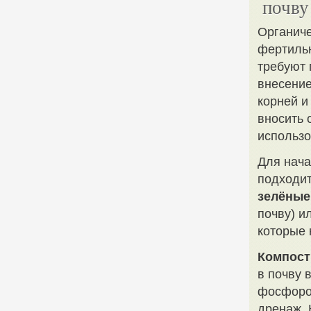
почву
Органиче
фертильн
требуют 
внесение
корней и
вносить 
использо
Для нача
подходит
зелёные
почву) и
которые 
Компост
в почву 
фосфором
дренаж. 