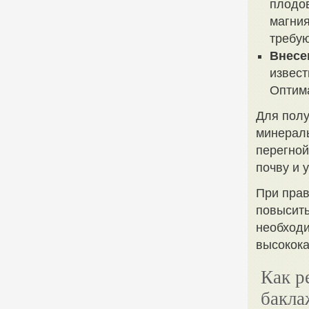
плодов
магния
требую
Внесе
извест
Оптима
Для полу
минераль
перегной
почву и 
При прав
повысить
необход
высокока
Как р
бакла