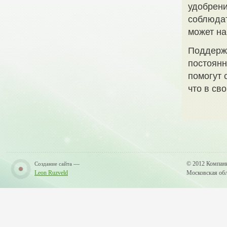
удобрени
соблюдат
может на
Поддержа
постоянн
помогут 
что в св
—
© 2012 Компан
Создание сайта
Leon Ruzveld
Московская обла