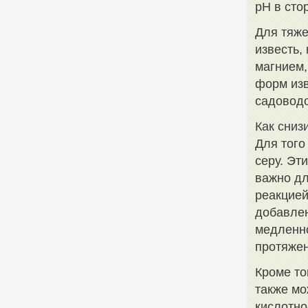
pH в сто
Для тяже
известь,
магнием,
форм изв
садоводо
Как сниз
Для того
серу. Эт
важно дл
реакцией
добавлен
медленно
протяжен
Кроме то
также мо
кислотно