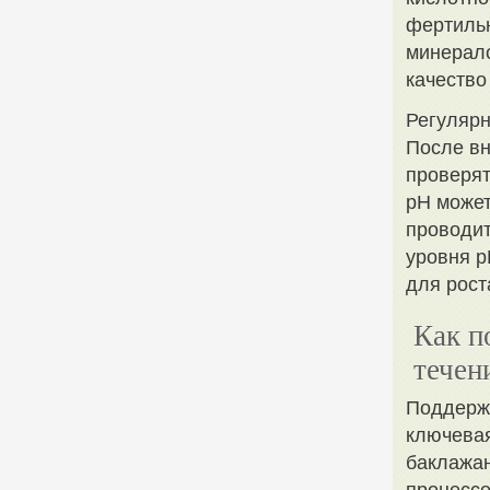
фертильн
минерало
качество
Регулярн
После вн
проверят
pH может
проводит
уровня p
для рост
Как п
течен
Поддержа
ключевая
баклажан