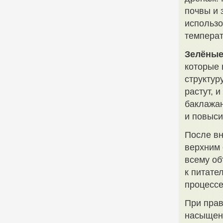
почвы и 
использо
темпера
Зелёные
которые 
структур
растут, 
баклажан
и повыси
После вн
верхним 
всему об
к питате
процессе
При прав
насыщена