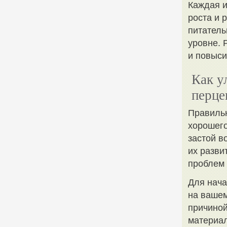
Каждая и
роста и 
питатель
уровне. 
и повыси
Как у
перце
Правильн
хорошего
застой в
их разви
проблем 
Для нача
на вашем
причиной
материал