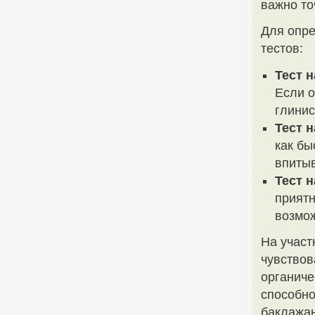
важно то
Для опре
тестов:
Тест 
Если о
глинис
Тест 
как бы
впитыв
Тест н
приятн
возмож
На участ
чувствов
органич
способно
баклажа