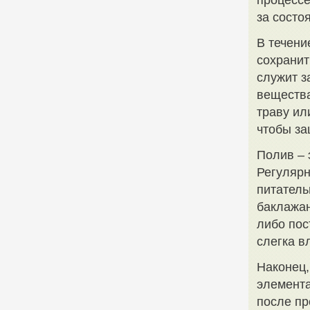
процессе
за состо
В течени
сохранит
служит з
вещества
траву ил
чтобы за
Полив – 
Регулярн
питатель
баклажан
либо пос
слегка в
Наконец,
элемента
после пр