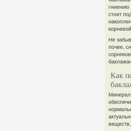
гниению 
стоит по
накоплен
корневой
Не забы
почве, с
сорняков
баклажан
Как п
бакла
Минерал
обеспеч
нормальн
актуальн
веществ,