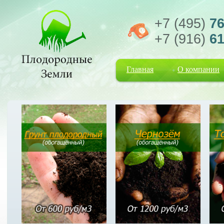
+7 (495)
76
+7 (916)
61
Главная
О компании