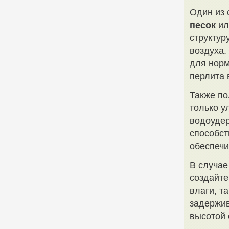
Один из 
песок
и
структур
воздуха.
для норм
перлита 
Также по
только у
водоудер
способст
обеспечи
В случае
создайт
влаги, т
задержив
высотой 