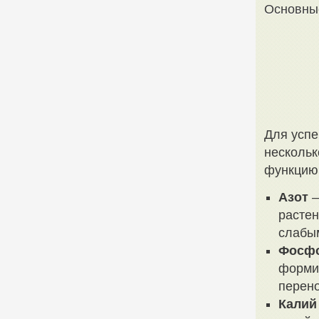
Основны
Для успе
нескольк
функцию
Азот
–
растен
слабы
Фосф
формир
перено
Калий