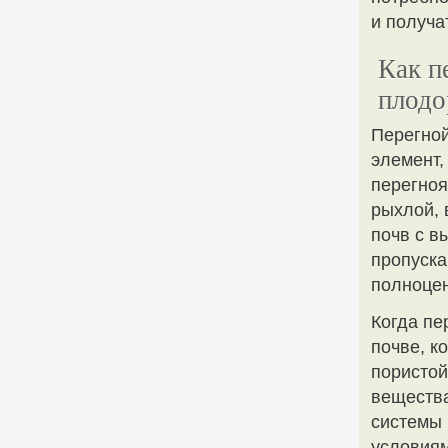
и получа
Как п
плодо
Перегной
элемент,
перегноя
рыхлой, 
почв с в
пропуска
полноце
Когда пе
почве, к
пористой
вещества
системы 
условиям