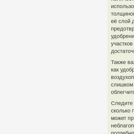
использо
толщиной
её слой 
предотвр
удобрени
участков
достаточ
Также ва
как удоб
воздухоп
слишком 
облегчить
Следите 
сколько 
может пр
неблагоп
потребно