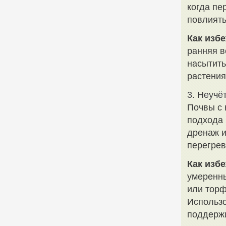
когда пе
повлиять
Как избе
ранняя в
насытить
растения
3. Неучё
Почвы с 
подхода 
дренаж и
перегрев
Как избе
умеренны
или торф
Использо
поддержи