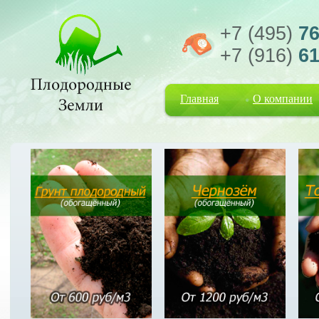
+7 (495)
76
+7 (916)
61
Главная
О компании