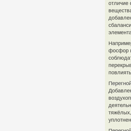
отличие 
вещества
добавлен
сбаланси
элемента
Например
фосфор 
соблюдат
перекрыв
повлиять
Перегной
Добавлен
воздухоп
деятельн
тяжёлых,
уплотнен
Перегной