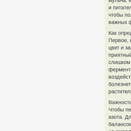
мульча, 
и питате
чтобы по
важных 
Как опре
Первое, 
цвет и з
приятный
слишком 
фермента
воздейст
болезнет
растител
Важность
Чтобы пе
азота. Д
балансом