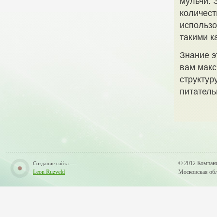
мульчи. 
количест
использо
такими к
Знание э
вам макс
структур
питател
—
© 2012 Компан
Создание сайта
Leon Ruzveld
Московская обла