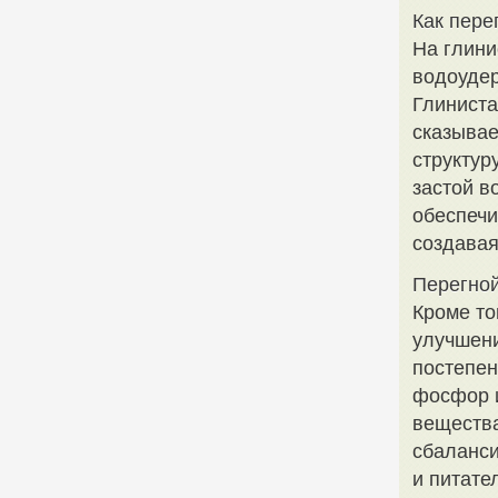
Как пере
На глини
водоудер
Глиниста
сказывае
структур
застой в
обеспечи
создавая
Перегной
Кроме то
улучшени
постепен
фосфор и
вещества
сбаланси
и питате