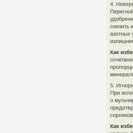
4. Невер
Перегной
удобрени
снизить 
азотных 
излишнем
Как избе
сочетани
пропорци
минераль
5. Игнор
При испо
о мульчи
предотвр
сорняков
Как избе