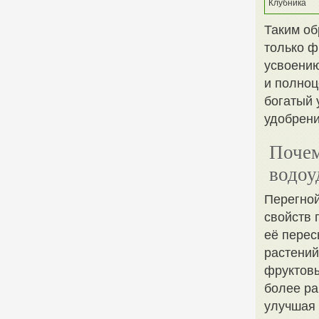
Клубника
Таким об
только ф
усвоению
и полноц
богатый 
удобрени
Почем
водоу
Перегно
свойств 
её перес
растений
фруктовы
более ра
улучшая 