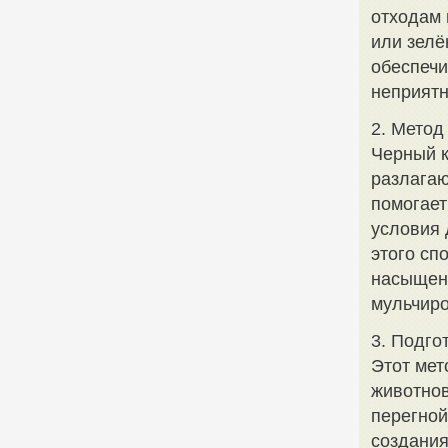
отходам 
или зелё
обеспечи
неприятн
2. Метод
Черный к
разлагаю
помогает
условия 
этого сп
насыщенн
мульчиро
3. Подго
Этот мет
животнов
перегной
создания