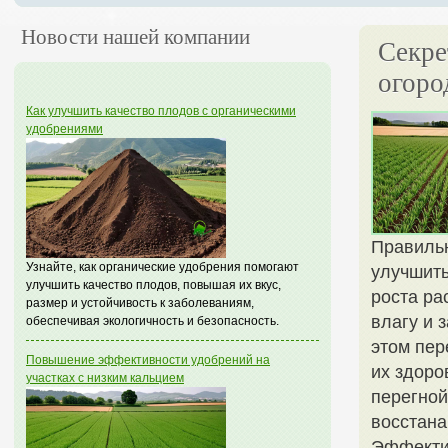
Новости нашей компании
Секре
огоро
Как улучшить качество плодов с органическими
удобрениями
Правильн
Узнайте, как органические удобрения помогают
улучшить
улучшить качество плодов, повышая их вкус,
роста ра
размер и устойчивость к заболеваниям,
влагу и 
обеспечивая экологичность и безопасность.
этом пер
Повышение эффективности удобрений на
их здоро
участках с низким кальцием
перегной
восстана
Эффектив