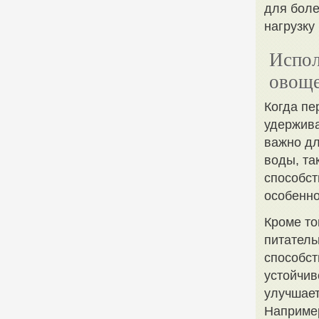
для боле
нагрузку
Испол
овоще
Когда пе
удержива
важно дл
воды, та
способст
особенно
Кроме то
питатель
способст
устойчив
улучшает
Например