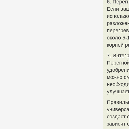
6. Перег
Если ваш
использо
разложен
перегрев
около 5-
корней р
7. Интег
Перегной
удобрени
можно см
необход
улучшает
Правильн
универса
создаст 
зависит 