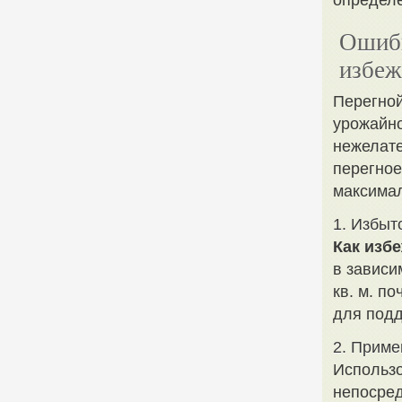
определё
Ошибк
избеж
Перегной
урожайно
нежелате
перегное
максима
1. Избыт
Как избе
в зависи
кв. м. п
для подд
2. Приме
Использо
непосред