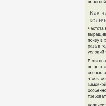
перегной
Как ч
колич
Частота 
выращива
почву в 
раза в г
условий 
Если поч
вещества
осенью р
чтобы об
зимовкой
особенно
требоват
Количест