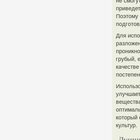
не смогу
приведет
Поэтому 
подгото
Для испо
разложен
проникно
грубый, 
качестве
постепен
Использо
улучшает
веществ
оптималь
который 
культур.