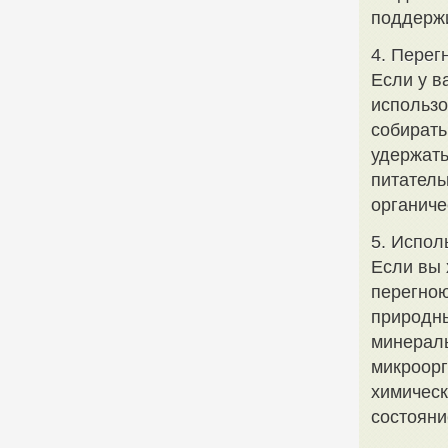
поддержи
4. Перег
Если у в
использо
собирать
удержать
питатель
органиче
5. Испол
Если вы 
перегною
природны
минераль
микроорг
химическ
состояни