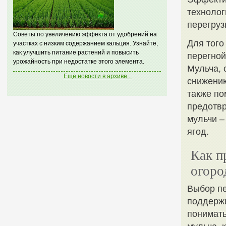
технолог
перегруз
Советы по увеличению эффекта от удобрений на
Для того
участках с низким содержанием кальция. Узнайте,
как улучшить питание растений и повысить
перегной
урожайность при недостатке этого элемента.
Мульча, 
Ещё новости в архиве...
снижению
также по
предотвр
мульчи –
ягод.
Как п
огоро
Выбор пе
поддержи
понимать