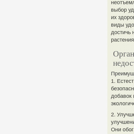
неотъемл
выбор уд
их здоро
виды удо
достичь 
растения
Орган
недос
Преимуще
1. Естес
безопасн
добавок 
экологич
2. Улучш
улучшени
Они обог