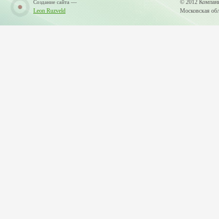
—
© 2012 Компан
Создание сайта
Leon Ruzveld
Московская обла