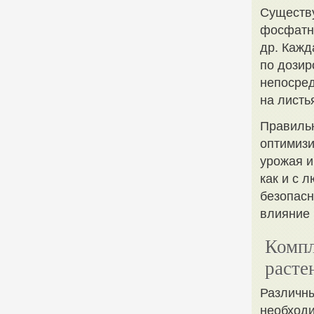
Существ
фосфатн
др. Кажд
по дозир
непосред
на листь
Правиль
оптимизи
урожая и
как и с 
безопасн
влияние 
Компл
расте
Различны
необход