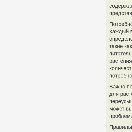
содержат
представ
Потребно
Каждый в
определе
такие ка
питатель
растения
количест
потребно
Важно по
для раст
переусыщ
может вы
проблемы
Правильн