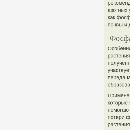
рекоменд
азотных 
как фосф
почвы и 
Фосфа
Особенно
растения
полученн
участвуе
передача
образова
Примене
которые 
помогают
потери ф
растения