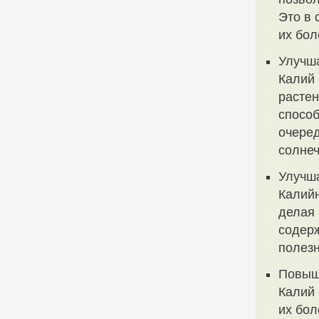
Это в 
их бол
Улучш
Калий 
растен
способ
очеред
солнеч
Улучш
Калийн
делая 
содерж
полезн
Повыш
Калий 
их бол