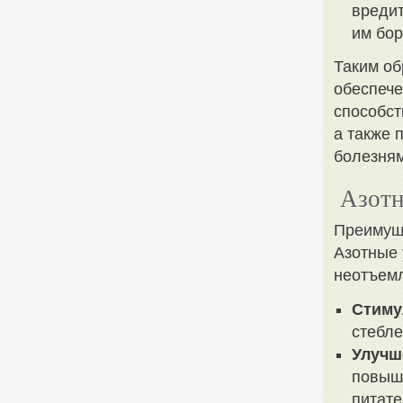
вредит
им бор
Таким об
обеспече
способст
а также 
болезням
Азотн
Преимущ
Азотные 
неотъемл
Стиму
стебле
Улучш
повыша
питате