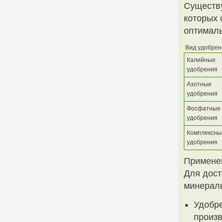
Существу
которых
оптималь
Вид удобрен
Калийные
удобрения
Азотные
удобрения
Фосфатные
удобрения
Комплексны
удобрения
Примене
Для дост
минераль
Удобре
произв