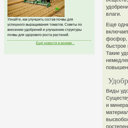
удобрени
влаги.
Узнайте, как улучшить состав почвы для
Еще одни
успешного выращивания томатов. Советы по
внесению удобрений и улучшению структуры
включает
почвы для здорового роста растений.
фосфор, 
Ещё новости в архиве...
быстрое 
Такие уд
немедлен
повышен
Удобр
Виды уд
Существу
и минера
материал
высвобож
постепен