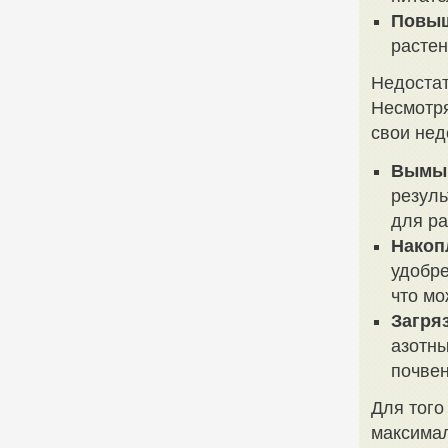
Повыш
растен
Недостат
Несмотря
свои нед
Вымыв
резуль
для ра
Накоп
удобре
что мо
Загря
азотны
почвен
Для того
максимал