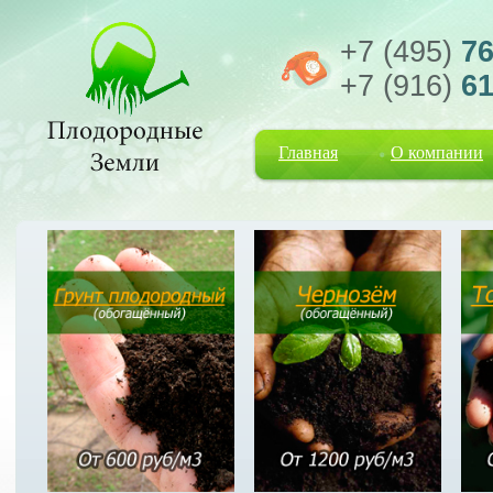
+7 (495)
76
+7 (916)
61
Главная
О компании