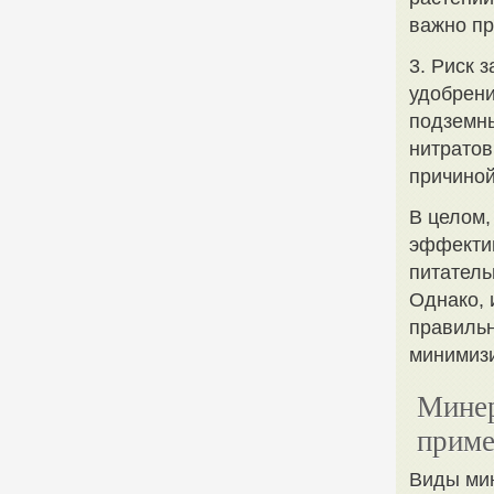
важно пр
3. Риск 
удобрени
подземны
нитратов
причиной
В целом,
эффекти
питатель
Однако, 
правильн
минимизи
Минер
приме
Виды ми