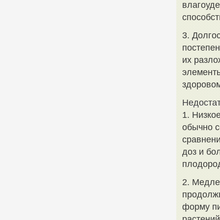
влагоуде
способст
3. Долго
постепен
их разло
элементы
здоровом
Недостат
1. Низко
обычно с
сравнени
доз и бо
плодород
2. Медле
продолжи
форму пи
растений