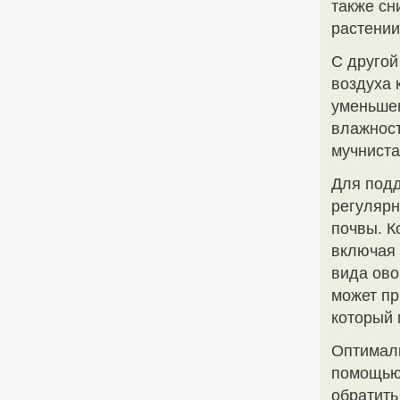
также сн
растении
С другой
воздуха 
уменьше
влажност
мучниста
Для подд
регулярн
почвы. К
включая 
вида ово
может пр
который 
Оптималь
помощью 
обратить