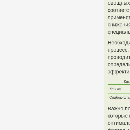
овощных 
соответс
применят
снижения
специал
Необходи
процесс,
проводит
определи
эффекти
Кис
Кислая
Слабокисла
Важно по
которые 
оптималь