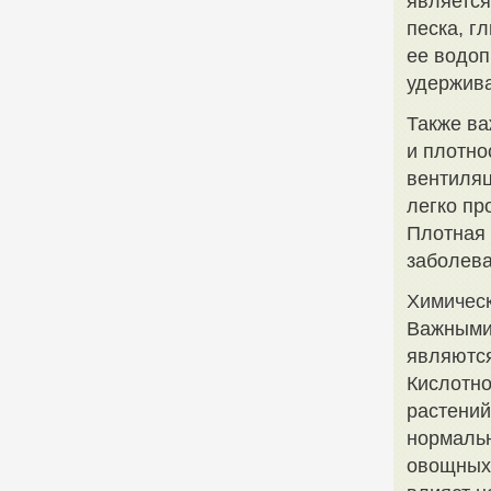
является
песка, г
ее водоп
удержива
Также ва
и плотно
вентиляц
легко пр
Плотная 
заболева
Химическ
Важными
являются
Кислотно
растений
нормальн
овощных 