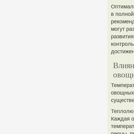
Оптимал
в полной
рекоменд
могут ра
развития
контроль
достижен
Влиян
овощн
Температ
овощных 
существе
Теплолю
Каждая о
температ
перцы, п