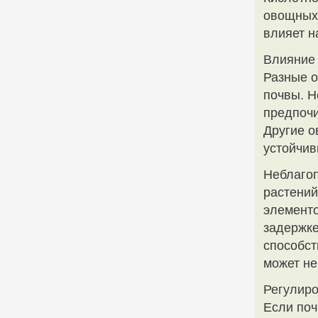
овощных 
влияет н
Влияние 
Разные о
почвы. Н
предпочи
Другие о
устойчив
Неблагоп
растений
элементо
задержке
способст
может не
Регулиро
Если поч