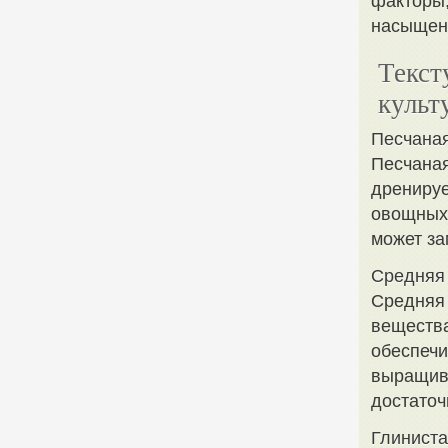
факторы,
насыщен
Текст
культ
Песчана
Песчаная
дренируе
овощных 
может за
Средняя
Средняя 
вещества
обеспечи
выращива
достаточ
Глиниста