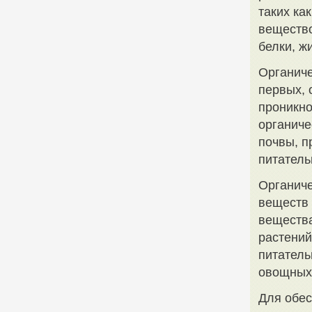
таких ка
вещество
белки, ж
Органиче
первых, 
проникно
органич
почвы, п
питатель
Органиче
веществ 
вещества
растений
питатель
овощных
Для обес