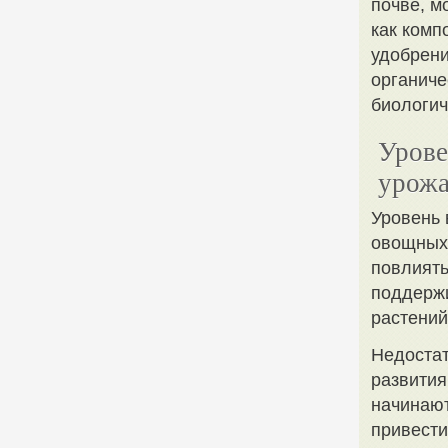
почве, м
как комп
удобрени
органиче
биологич
Урове
урожа
Уровень 
овощных 
повлиять
поддержи
растений
Недостат
развития
начинают
привести