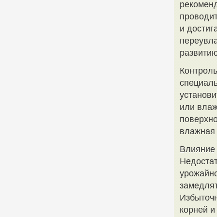
рекоменд
проводит
и достиг
переувла
развитию
Контроль
специаль
установи
или влаж
поверхно
влажная 
Влияние 
Недостат
урожайно
замедлят
Избыточн
корней и