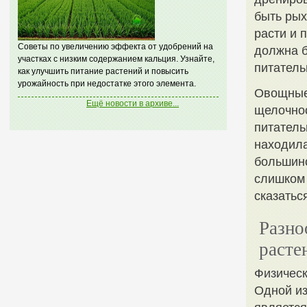
быть рых
расти и 
Советы по увеличению эффекта от удобрений на
должна б
участках с низким содержанием кальция. Узнайте,
питатель
как улучшить питание растений и повысить
урожайность при недостатке этого элемента.
Овощные 
Ещё новости в архиве...
щелочнос
питатель
находила
большинс
слишком 
сказатьс
Разно
расте
Физическ
Одной из