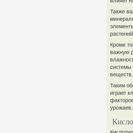
влияет н
Также ва
минераль
элемент
растений
Кроме то
важную р
влажност
системы
веществ.
Таким об
играет к
факторов
урожаев.
Кисло
Кислотно