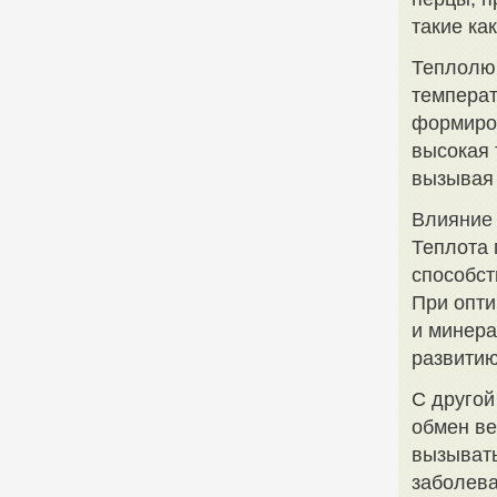
такие ка
Теплолюб
температ
формиро
высокая 
вызывая 
Влияние 
Теплота 
способст
При опти
и минера
развитию
С другой
обмен ве
вызывать
заболева