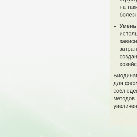
на так
болез
Умень
испол
зависи
затрат
создан
хозяйс
Биодина
для ферм
соблюден
методов 
увеличен