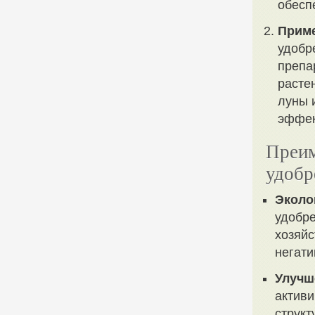
обесп
Приме
удобр
препа
расте
луны 
эффек
Преим
удобр
Эколо
удобре
хозяйс
негати
Улучш
активи
структ