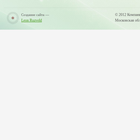
—
© 2012 Компан
Создание сайта
Leon Ruzveld
Московская обла