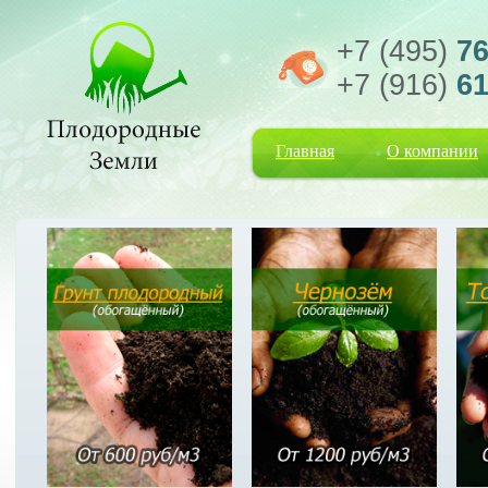
+7 (495)
76
+7 (916)
61
Главная
О компании