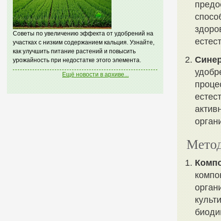
предо
спосо
здоро
Советы по увеличению эффекта от удобрений на
естес
участках с низким содержанием кальция. Узнайте,
как улучшить питание растений и повысить
Синер
урожайность при недостатке этого элемента.
удобр
Ещё новости в архиве...
проце
естес
актив
орган
Метод
Компо
компо
органи
культ
биоди