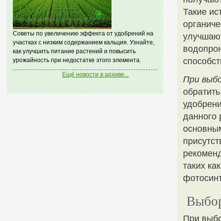
Такие ис
органиче
Советы по увеличению эффекта от удобрений на
улучшают
участках с низким содержанием кальция. Узнайте,
водопрон
как улучшить питание растений и повысить
способст
урожайность при недостатке этого элемента.
Ещё новости в архиве...
При выбо
обратить
удобрени
данного 
основны
присутст
рекоменд
таких ка
фотосинт
Выбор
При выбо