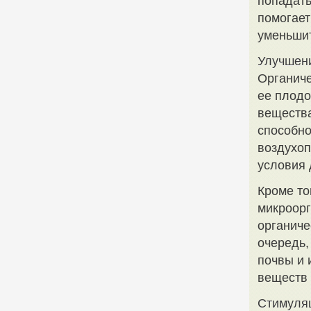
попадать
помогает
уменьшит
Улучшени
Органиче
ее плодо
вещества
способно
воздухоп
условия 
Кроме то
микроорг
органиче
очередь,
почвы и 
веществ 
Стимуляц