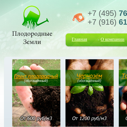
+7 (495)
76
+7 (916)
61
Главная
О компании