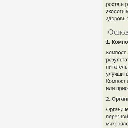
роста и 
экологич
здоровью
Основ
1. Компо
Компост 
результа
питатель
улучшить
Компост 
или прио
2. Орга
Органиче
перегной
микроэле