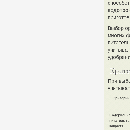
способст
водопрон
приготов
Выбор ор
многих ф
питатель
учитыват
удобрени
Крите
При выбо
учитыват
Критерий
Содержани
питательны
веществ