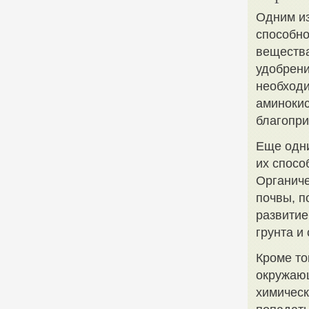
Одним из
способно
вещества
удобрени
необходи
аминокис
благопри
Еще одн
их спосо
Органич
почвы, 
развитие
грунта и
Кроме то
окружающ
химическ