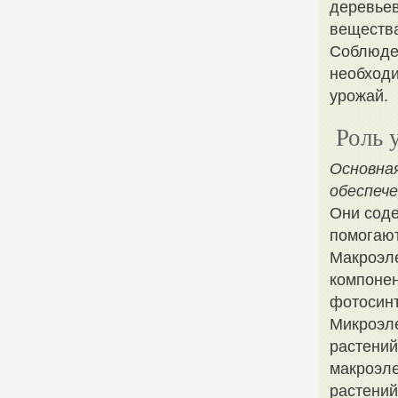
деревьев
вещества
Соблюден
необходи
урожай.
Роль 
Основная
обеспеч
Они соде
помогают
Макроэле
компонен
фотосинт
Микроэле
растений
макроэле
растений