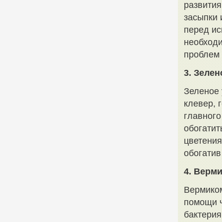
развития
засыпки 
перед ис
необходи
проблем 
3. Зеле
Зеленое 
клевер, 
главного
обогатит
цветения
обогатив
4. Верм
Вермиком
помощи ч
бактерия