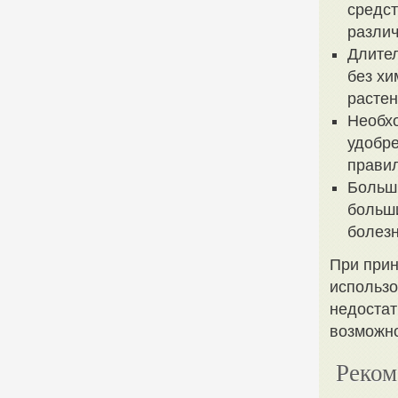
средст
различ
Длите
без хи
растен
Необхо
удобре
правил
Больши
больши
болезн
При при
использо
недостат
возможно
Реком