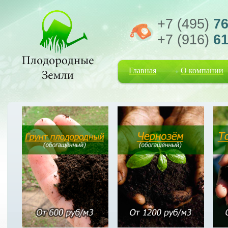
+7 (495)
76
+7 (916)
61
Главная
О компании