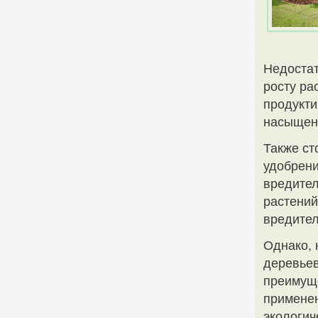
Недостат
росту ра
продукти
насыщенн
Также ст
удобрени
вредител
растений
вредител
Однако, 
деревьев
преимуще
применен
экологич