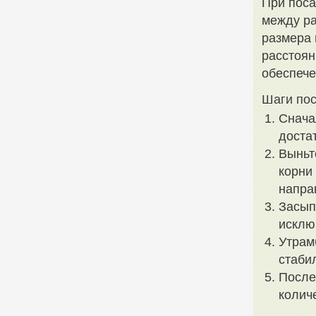
При поса
между ра
размера 
расстоян
обеспече
Шаги пос
Снача
доста
Выньт
корни 
напра
Засып
исклю
Утрам
стаби
После
колич