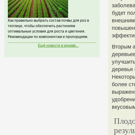
заболева
будет по
внешними
Как правильно выбрать состав почвы для роз в
теплице, чтобы обеспечить растениям
повышенн
оптимальные условия для роста и цветения.
эффектив
Рекомендации по компонентам и пропорциям.
Ещё новости в архиве...
Вторым а
деревьев
улучшить
деревья 
Некоторы
более ст
выражен
удобрени
вкусовым
Плодо
резул