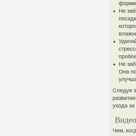
форми
Не заб
посадк
которо
влажно
Уделяй
стресс
пробле
Не заб
Она по
улучша
Следуя э
развитие
ухода за
Видео
Чем, ког