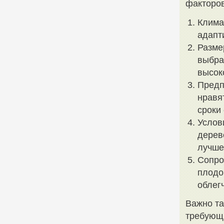
факторов
Клима
адапт
Разме
выбра
высок
Предп
нравя
сроки
Услов
дерев
лучше 
Сопро
плодо
облегч
Важно та
требующ