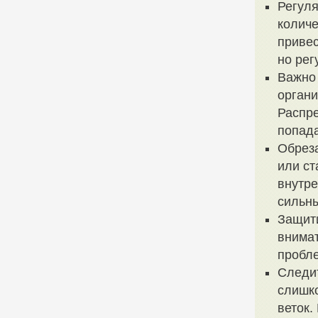
Регуля
количе
привес
но рег
Важно 
органи
Распре
попада
Обрез
или ст
внутре
сильны
Защити
внимат
пробл
Следит
слишко
веток.