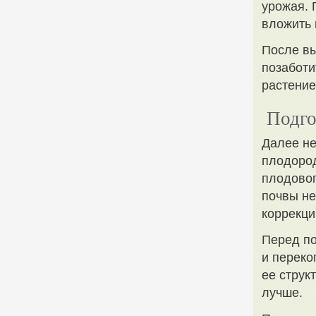
урожая. 
вложить 
После вы
позаботи
растение
Подго
Далее не
плодород
плодовог
почвы не
коррекци
Перед по
и переко
ее струк
лучше.