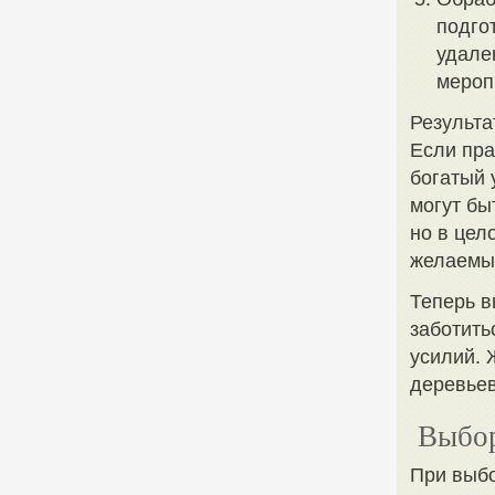
подго
удале
мероп
Результ
Если пра
богатый 
могут бы
но в цел
желаемый
Теперь в
заботить
усилий. 
деревьев
Выбор
При выбо