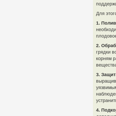
поддержи
Для этог
1. Полив
необходи
плодовое
2. Обра
грядки в
корням р
вещества
3. Защит
выращива
уязвимым
наблюден
устранит
4. Подк