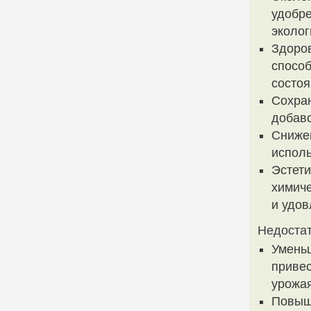
удобре
эколог
Здоров
спосо
состоя
Сохран
добаво
Снижен
исполь
Эстети
химиче
и удов
Недостат
Уменьш
приве
урожая
Повыш