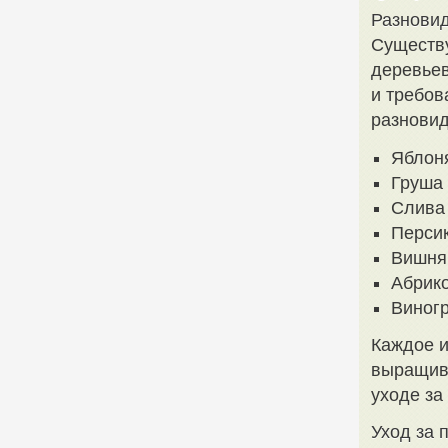
Разнови
Существу
деревьев
и требов
разновид
Яблон
Груша
Слива
Перси
Вишня
Абрик
Виног
Каждое и
выращива
уходе за
Уход за