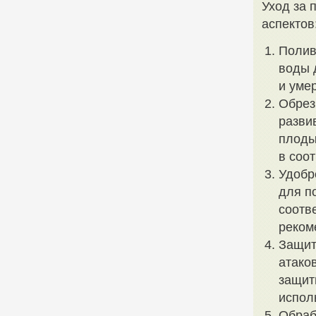
Уход за 
аспектов
Полив
воды 
и уме
Обрез
разви
плоды
в соо
Удобр
для п
соотв
реком
Защит
атако
защит
испол
Обраб