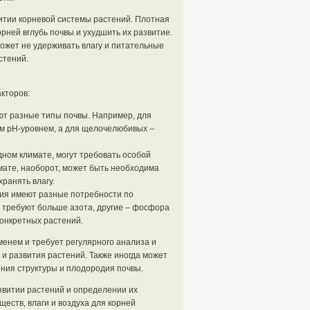
витии корневой системы растений. Плотная
рней вглубь почвы и ухудшить их развитие.
ожет не удерживать влагу и питательные
стений.
кторов:
ют разные типы почвы. Например, для
им pH-уровнем, а для щелочелюбивых –
ном климате, могут требовать особой
имате, наоборот, может быть необходима
ранять влагу.
ия имеют разные потребности по
 требуют больше азота, другие – фосфора
конкретных растений.
менем и требует регулярного анализа и
и развития растений. Также иногда может
ния структуры и плодородия почвы.
звитии растений и определении их
еств, влаги и воздуха для корней