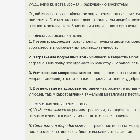
ухудшению качества урожая и разрушению экосистемы.
Одной из основных проблем при загрязнении почвы является
растениях. Эти металлы попадают в организмы людей и живо
вызывать различные заболевания и нарушения в организме.
Проблемы загрязнения почвы:
1. Потеря плодородия
- загрязненная почва становится мен
урожайности и сокращению производительности.
2. Загрязнение подземных вод
- химические вещества могут
загрязненную почву, что угрожает их качеству и безопасности
3. Уничтожение микроорганизмов
- загрязнение почвы может
микроорганизмов, ответственных за циклы питания и удобре
4. Воздействие на здоровье человека
- загрязнение почвы 
у людей, таким как отравления тяжелыми металлами и пести
Последствия загрязнения почвы:
а) Ухудшение качества урожая
- растения, выращенные на з
вредных веществ и иметь низкое питательное значение.
б) Снижение плодородия почвы
- загрязнение почвы может п
плодородия и потере способности выращивать растения.