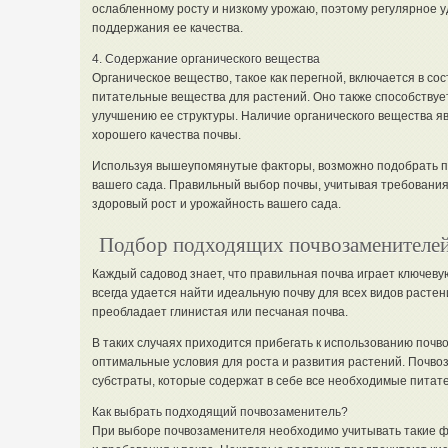
ослабленному росту и низкому урожаю, поэтому регулярное 
поддержания ее качества.
4. Содержание органического вещества
Органическое вещество, такое как перегной, включается в с
питательные вещества для растений. Оно также способствуе
улучшению ее структуры. Наличие органического вещества я
хорошего качества почвы.
Используя вышеупомянутые факторы, возможно подобрать п
вашего сада. Правильный выбор почвы, учитывая требования
здоровый рост и урожайность вашего сада.
Подбор подходящих почвозаменителе
Каждый садовод знает, что правильная почва играет ключеву
всегда удается найти идеальную почву для всех видов растени
преобладает глинистая или песчаная почва.
В таких случаях приходится прибегать к использованию почв
оптимальные условия для роста и развития растений. Почво
субстраты, которые содержат в себе все необходимые питат
Как выбрать подходящий почвозаменитель?
При выборе почвозаменителя необходимо учитывать такие фа