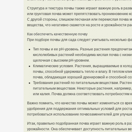
Структура и текстура почвы также играют важную роль в раз
или грунтовая почва может препятствовать проникновению ко
С другой стороны, слишком песчаная или перекислая почва м
вещества, что негативно скажется на росте и урожайности ра
Как обеспечить качественную почву
При подборе почвы для сада следует учитывать несколько фа
Тип почвы и ее pH-уровень. Разные растения предпочита
кислолюбивых растений необходима кислая почва с низк
щелочная с высоким pH-уровнем.
Климатические условия. Растения, выращиваемые в холод
почвы, способной удерживать тепло и влагу. В теплом кл
почва, обладающая хорошей дренировкой и способной сох
Требования растений по питательным веществам. Растен
питательным веществам. Некоторые растения, например,
или калия. Почва должна соответствовать потребностям 
Важно помнить, что качество почвы может изменяться со вре
удобрения для поддержания оптимальных условий для роста 
потребоваться использование почвозаменителей для улучше
Итак, правильно подобранная почва играет важную роль в ра
урожайности. Она обеспечивает доступность питательных вещ