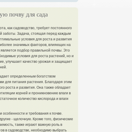
ую почву для сада
та, как садоводство, требует постоянного
й заботы. Задача, стоящая перед каждым
оптимальные условия для роста и развития
аиболее значимых факторов, влияющих на
, является подбор правильной почвы. Это
бходимые условия для роста растений, но и
ие, улучшает качество урожая и защищает
ней.
адает определенным богатством
и для питания растения. Благодаря этим
го роста и развития. Она также обладает
нтиляции корней и проникновению влаги в
статочное количество кислорода и влаги
и особенности и требования к почве.
ругие - щелочную. Кроме того, физические
аемость, также играют важную роль в
тов в садоводстве, необходимо выбрать