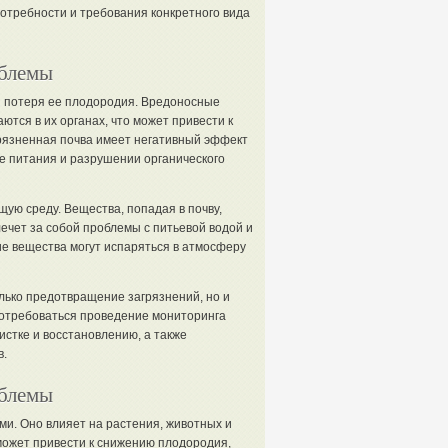
отребности и требования конкретного вида
облемы
я потеря ее плодородия. Вредоносные
ются в их органах, что может привести к
грязненная почва имеет негативный эффект
е питания и разрушении органического
ую среду. Вещества, попадая в почву,
лечет за собой проблемы с питьевой водой и
ие вещества могут испаряться в атмосферу
лько предотвращение загрязнений, но и
потребоваться проведение мониторинга
стке и восстановлению, а также
в.
облемы
ми. Оно влияет на растения, животных и
может привести к снижению плодородия,