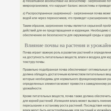
в) Негативное воздействие на экосистему
- загрязнение по
микроорганизмов, что нарушит баланс экосистемы и приведе
г) Распространение загрязнений
- загрязненная почва може
водой или через переносчиков, что приведет к расширению 
Таким образом, загрязнение почвы является серьезной проб
действий для ее предотвращения и коррекции. Необходимо с
обеспечению ее безопасности для окружающей среды и здор
Влияние почвы на растения и урожайн
Почва играет важную роль в развитии растений и определени
на доступность питательных веществ, влаги и воздуха для кор
текстуру почвы.
Правильно подобранная почва обеспечивает оптимальные усл
должна обладать достаточным количеством питательных веще
которые необходимы для нормального функционирования рас
определенных элементов может привести к замедленному ро
урожайности.
Кроме питательных веществ, почва также должна обеспечить 
для корней растений. Излишняя влага может вызвать гниение 
пересыхание и остановку роста растений. Последствия непр
влаги могут быть катастрофичными для растений и урожайно