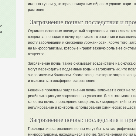
именно ту почву, которая наилучшим образом удовлетворит п
растения.
Загрязнение почвы: последствия и пр
по
Одним из основных последствий загрязнения почвы являетс
ы
вещества, попадая в почву, проникают в растения и накаплива
росту заболеваний и снижению урожайности. Кроме того, за
на микроорганизмы, которые играют важную роль в ее систем
вещества.
Загрязнение почвы также оказывает воздействие на окружающ
могут переходить в подземные воды и загрязнять их, что пов
экологическим балансом. Кроме того, некоторые загрязняющ
и вызывать атмосферное загрязнение.
Решение проблемы загрязнения почвы включает в себя не то
реабилитацию уже загрязненных участков. Для этого может 
качества почвы, проведение специальных мероприятий по очи
регулирование и контроль использования химических вещест
Загрязнение почвы: последствия и пр
Последствия загрязнения почвы могут быть катастрофически
микроорганизмы, находящиеся в почве. Загрязненная почва 