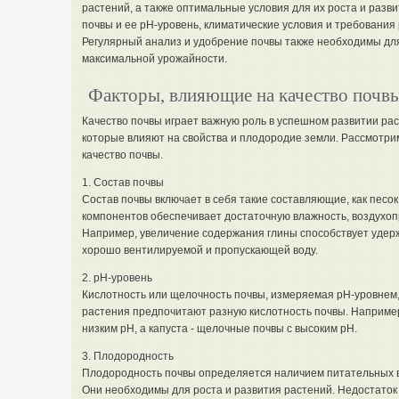
растений, а также оптимальные условия для их роста и разв
почвы и ее pH-уровень, климатические условия и требования
Регулярный анализ и удобрение почвы также необходимы дл
максимальной урожайности.
Факторы, влияющие на качество почв
Качество почвы играет важную роль в успешном развитии рас
которые влияют на свойства и плодородие земли. Рассмотр
качество почвы.
1. Состав почвы
Состав почвы включает в себя такие составляющие, как песок
компонентов обеспечивает достаточную влажность, воздухоп
Например, увеличение содержания глины способствует удержа
хорошо вентилируемой и пропускающей воду.
2. pH-уровень
Кислотность или щелочность почвы, измеряемая pH-уровнем, 
растения предпочитают разную кислотность почвы. Например
низким pH, а капуста - щелочные почвы с высоким pH.
3. Плодородность
Плодородность почвы определяется наличием питательных ве
Они необходимы для роста и развития растений. Недостаток 