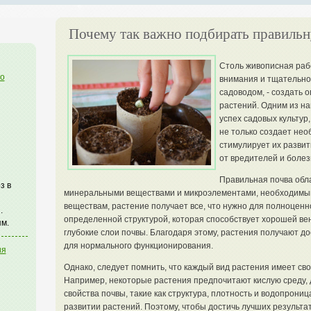
Почему так важно подбирать правильн
Столь живописная рабо
го
внимания и тщательно
садоводом, - создать 
растений. Одним из н
успех садовых культур
не только создает нео
стимулирует их развит
от вредителей и болез
Правильная почва обл
з в
минеральными веществами и микроэлементами, необходимым
веществам, растение получает все, что нужно для полноценно
.
определенной структурой, которая способствует хорошей ве
м.
глубокие слои почвы. Благодаря этому, растения получают до
для нормального функционирования.
ия
Однако, следует помнить, что каждый вид растения имеет сво
Например, некоторые растения предпочитают кислую среду, д
свойства почвы, такие как структура, плотность и водопрониц
развитии растений. Поэтому, чтобы достичь лучших результа