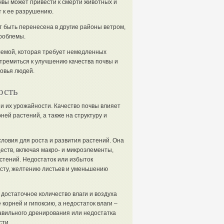
чвы может привести к смерти животных и
т к ее разрушению.
т быть перенесена в другие районы ветром,
проблемы.
лемой, которая требует немедленных
тремиться к улучшению качества почвы и
овья людей.
ость
и их урожайности. Качество почвы влияет
ней растений, а также на структуру и
овия для роста и развития растений. Она
ств, включая макро- и микроэлементы,
тений. Недостаток или избыток
сту, желтению листьев и уменьшению
достаточное количество влаги и воздуха
корней и гипоксию, а недостаток влаги –
авильного дренирования или недостатка
сти.