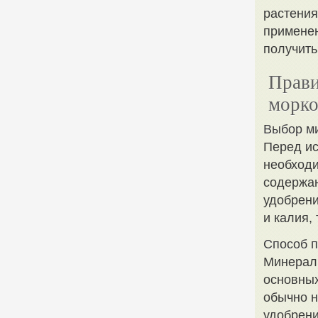
растения
применен
получить
Прави
морко
Выбор м
Перед и
необходи
содержан
удобрени
и калия,
Способ 
Минераль
основных
обычно н
удобрени