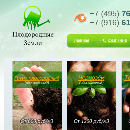
+7 (495)
76
+7 (916)
61
Главная
О компании