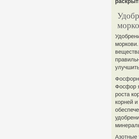
раскрыт
Удобр
морко
Удобрени
моркови.
вещества
правильн
улучшить
Фосфорн
Фосфор я
роста ко
корней и
обеспеч
удобрени
минерал
Азотные