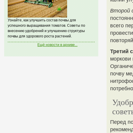
Второй с
постоянн
Узнайте, как улучшить состав почвы для
всего пе
успешного выращивания томатов. Советы по
внесению удобрений и улучшению структуры
провести
почвы для здорового роста растений.
повторяй
Ещё новости в архиве...
Третий 
моркови 
Органиче
почву ме
нитрофос
потребно
Удобр
совет
Перед по
рекоменд