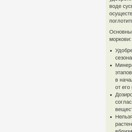
воде сус
осуществ
поглотит
Основны
моркови:
Удобре
сезона
Минера
этапов
в нача
от его
Дозир
соглас
вещест
Нельз
растен
вблизи