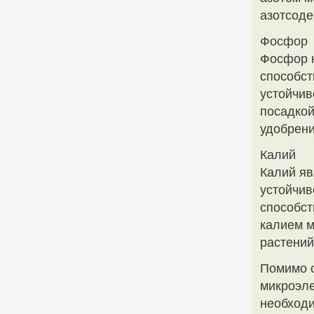
азотсод
Фосфор
Фосфор н
способст
устойчив
посадкой
удобрени
Калий
Калий яв
устойчив
способст
калием м
растений
Помимо о
микроэле
необходи