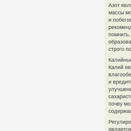
Азот явл
массы мо
и побего
рекоменд
помнить,
образова
строго п
Калийны
Калий я
влагообе
и вредит
улучшени
сахарист
почву мо
содержа
Регулиро
является