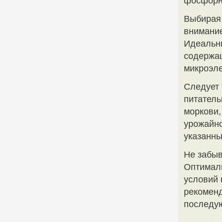
фосфорны
Выбирая 
внимание
Идеальны
содержащ
микроэл
Следует 
питатель
моркови,
урожайно
указанны
Не забыв
Оптималь
условий 
рекоменд
последую