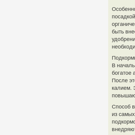
Особенно
посадкой
органиче
быть вне
удобрени
необход
Подкормк
В началь
богатое 
После эт
калием. 
повышают
Способ в
из самых
подкормо
внедряют