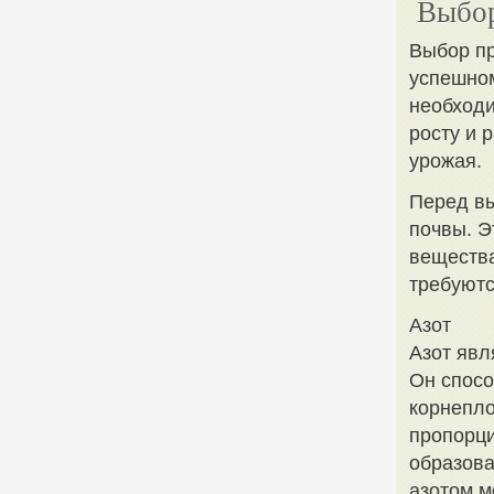
Выбор
Выбор пр
успешно
необходи
росту и 
урожая.
Перед вы
почвы. Э
вещества
требуютс
Азот
Азот явл
Он спосо
корнепло
пропорци
образова
азотом м