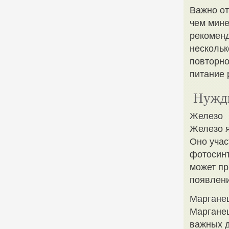
Важно от
чем мине
рекоменд
нескольк
повторно
питание 
Нужды
Железо
Железо я
Оно учас
фотосинт
может пр
появлени
Маргане
Марганец
важных д