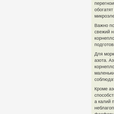
перегнои
обогатят
микроэле
Важно по
свежий н
корнепло
подготов
Для морк
азота. А
корнепло
маленьки
соблюдат
Кроме аз
способст
а калий 
неблаго