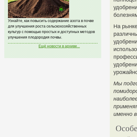
удобрени
болезням
Узнайте, как повысить содержание азота в почве
На рынке
для улучшения роста сельскохозяйственных
культур с помощью простых и доступных методов
различны
улучшения плодородия почвы.
удобрени
Ещё новости в архиве...
использо
професс
удобрени
урожайно
Мы подго
помидоро
наиболее
применя
именно 
Особе