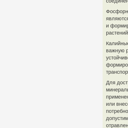
соединен
Фосфорн
являются
и формир
растений
Калийные
важную р
устойчив
формиров
транспор
Для дост
минераль
применен
или внес
потребно
допустим
отравлен