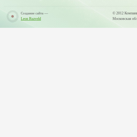
—
© 2012 Компан
Создание сайта
Leon Ruzveld
Московская обла