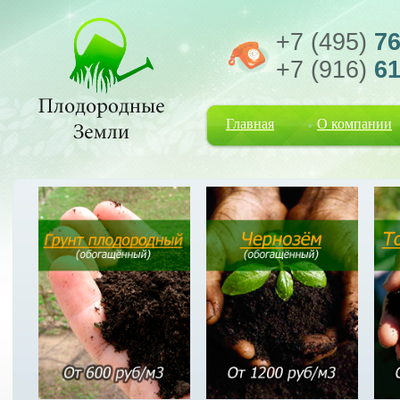
+7 (495)
76
+7 (916)
61
Главная
О компании