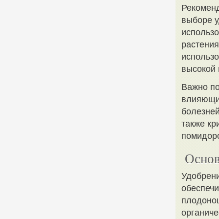
Рекоменд
выборе у
использо
растения
использо
высокой 
Важно по
влияющим
болезней
также кр
помидор
Основ
Удобрени
обеспечи
плодонош
органиче