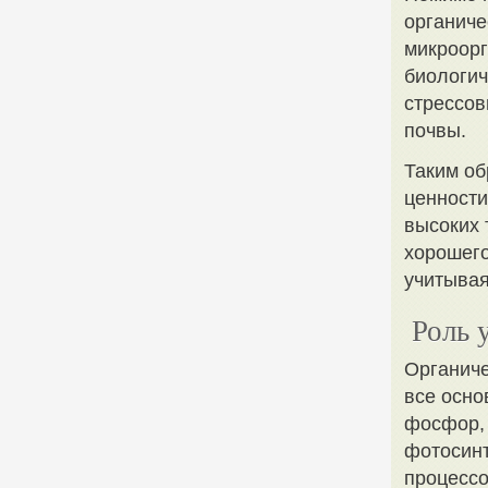
органиче
микроорг
биологич
стрессов
почвы.
Таким об
ценности
высоких 
хорошего
учитывая
Роль 
Органиче
все осно
фосфор, 
фотосинт
процессо