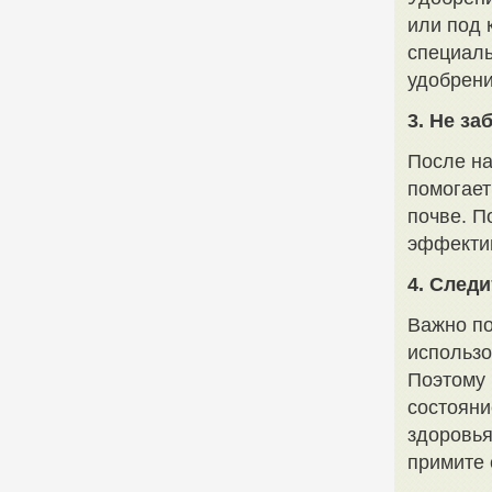
или под 
специаль
удобрени
3. Не за
После на
помогает
почве. П
эффекти
4. След
Важно по
использо
Поэтому 
состояни
здоровья
примите 