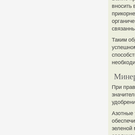
вносить 
прикорне
органиче
связанны
Таким об
успешно
способст
необход
Минер
При пра
значител
удобрени
Азотные 
обеспечи
зеленой 