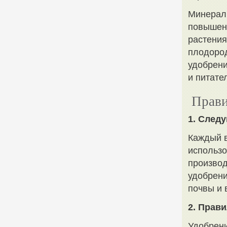
Минерал
повышени
растения
плодоро
удобрени
и питате
Прави
1. След
Каждый в
использо
производ
удобрени
почвы и 
2. Прав
Удобрени