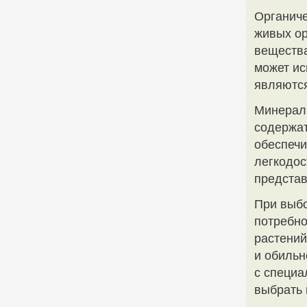
Органиче
живых ор
вещества
может ис
являются
Минераль
содержат
обеспеч
легкодос
представ
При выбо
потребно
растений
и обильн
с специа
выбрать 