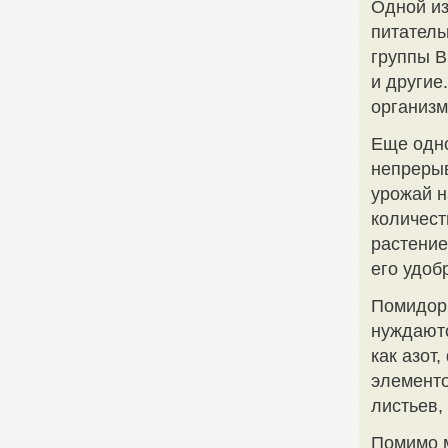
Одной из
питатель
группы В
и другие
организм
Еще одно
непрерыв
урожай н
количест
растение
его удоб
Помидоры
нуждаютс
как азот
элементо
листьев,
Помимо 