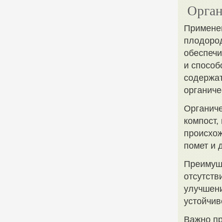
Орган
Применен
плодород
обеспечи
и способ
содержат
органиче
Органиче
компост,
происхож
помет и д
Преимущ
отсутств
улучшени
устойчив
Важно пр