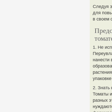
Следуя э
для повы
в своем 
Предо
томат
1. Не ис
Переувла
нанести 
образова
растения
упаковке
2. Знать
Томаты и
разных э
нуждаютс