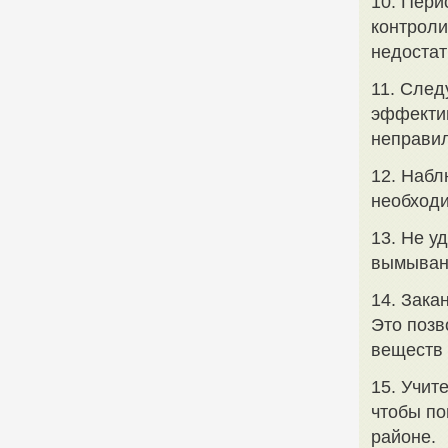
10. Пери
контроли
недостат
11. След
эффектив
неправи
12. Набл
необходи
13. Не у
вымывани
14. Зака
Это позв
веществ 
15. Учит
чтобы по
районе.