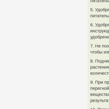
питатель
5. Удобр
питатель
6. Удобр
инструкц
удобрени
7. Не по
чтобы из
8. Подни
растения
количест
9. При п
перегной
вещества
результа