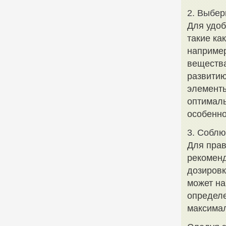
2. Выбер
Для удоб
такие ка
например
вещества
развити
элементы
оптималь
особенно
3. Соблю
Для прав
рекоменд
дозировк
может на
определе
максимал