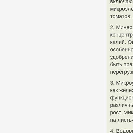
включают
микроэле
томатов.
2. Минер
концентр
калий. О
особенно
удобрени
быть пра
перегруз
3. Микро
как желе
функцион
различны
рост. Ми
на листь
4. Водор