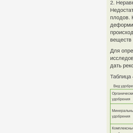
2. Нерав
Недостат
плодов. 
деформир
происход
веществ 
Для опре
исследов
дать рек
Таблица 
Вид удобр
Органическ
удобрения
Минеральн
удобрения
Комплексны