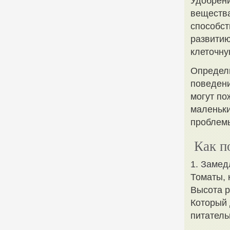
Удобрени
вещества
способст
развитию
клеточну
Определи
поведени
могут по
маленьки
проблемы
Как п
1. Замед
Томаты, 
Высота р
Который 
питатель