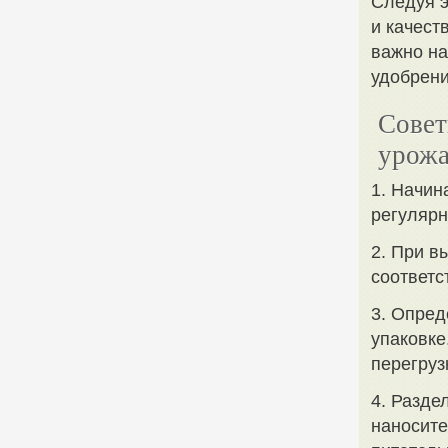
Следуя э
и качест
важно на
удобрени
Совет
урожа
1. Начин
регулярн
2. При в
соответс
3. Опред
упаковке
перегруз
4. Разде
наносите