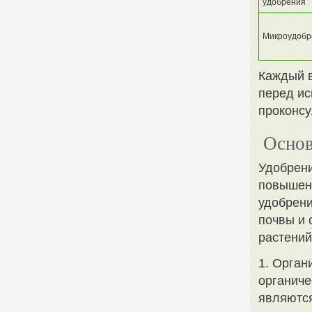
удобрения
Микроудобр
Каждый в
перед ис
проконсу
Основ
Удобрени
повышени
удобрени
почвы и 
растений
1. Орган
органиче
являются