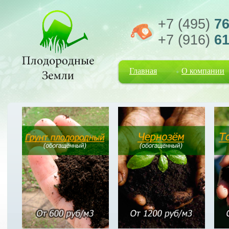
+7 (495)
76
+7 (916)
61
Главная
О компании