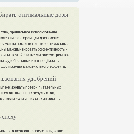
бирать оптимальные дозы
йства, правильное использование
лючевым фактором для достижения
перименты показывают, что оптимальные
бны максимизировать эффективность и
очвы. В этой статье мы рассмотрим, как
ы с удобрениями и как подбирать
 достижения максимального эффекта.
льзования удобрений
омпенсировать потери питательных
иться оптимальных результатов,
ы, виды культур, их стадия роста и
успеху
вы. Это позволит определить, какие