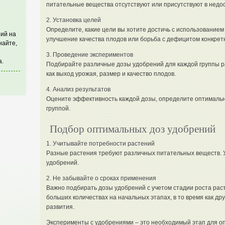
питательные вещества отсутствуют или присутствуют в недо
2. Установка целей
Определите, какие цели вы хотите достичь с использованием
ий на
улучшение качества плодов или борьба с дефицитом конкрет
найте,
3. Проведение экспериментов
а.
Подбирайте различные дозы удобрений для каждой группы ра
как выход урожая, размер и качество плодов.
4. Анализ результатов
Оцените эффективность каждой дозы, определите оптимальны
группой.
Подбор оптимальных доз удобрений
1. Учитывайте потребности растений
Разные растения требуют различных питательных веществ. У
удобрений.
2. Не забывайте о сроках применения
Важно подбирать дозы удобрений с учетом стадии роста ра
больших количествах на начальных этапах, в то время как др
развития.
Эксперименты с удобрениями – это необходимый этап для оп