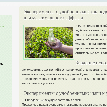
Эксперименты с удобрениями: как под
для максимального эффекта
В мире сельского хозя
ими
удобрений является к
богатого урожая. Экс
дозы удобрений спосо
улучшить плодородие п
проводить эксперимент
оптимальные дозы для
Значение испо
гают
,
Использование удобрений в сельском хозяйстве позволяет к
веществ в почве, улучшая ее плодородие. Однако, чтобы доб
необходимо учитывать различные факторы, такие как тип почв
климатические условия.
Эксперименты с удобрениями: шаги к 
1. Определение текущего состояния почвы
Прежде чем начать эксперименты, важно провести анализ поч