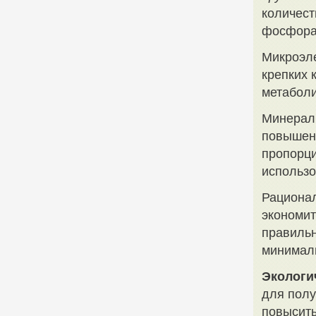
количест
фосфора,
Микроэл
крепких 
метаболи
Минераль
повышен
пропорци
использо
Рационал
экономит
правильн
минимал
Экологи
для полу
повысить