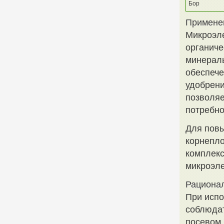
Бор
Примене
Микроэле
органиче
минерал
обеспеч
удобрени
позволяе
потребно
Для повы
корнепло
комплекс
микроэле
Рациона
При испо
соблюдат
посевом 