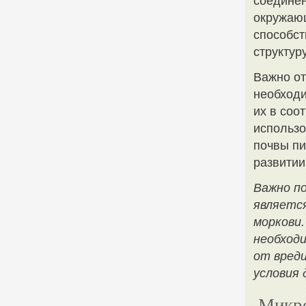
соединен
окружающ
способст
структур
Важно от
необходи
их в соо
использо
почвы пи
развитии
Важно по
являетс
моркови.
необходи
от вред
условия 
Микро