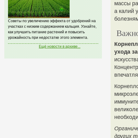
массы ра
а калий 
болезням
Советы по увеличению эффекта от удобрений на
участках с низким содержанием кальция. Узнайте,
Важно
как улучшить питание растений и повысить
урожайность при недостатке этого элемента.
Корнепл
Ещё новости в архиве...
ухода за
искусств
Концентр
впечатля
Корнепло
микроэл
иммуните
великоле
необходи
Органич
других т