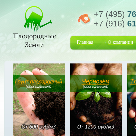
+7 (495)
76
+7 (916)
61
Главная
О компании