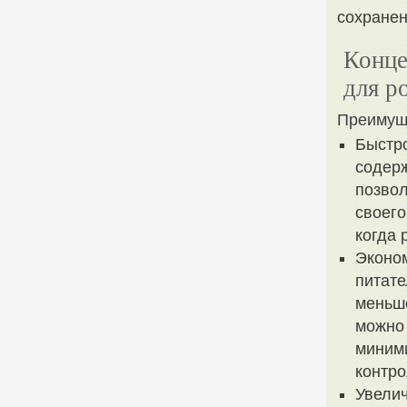
сохранен
Конце
для р
Преимущ
Быстро
содерж
позво
своего
когда 
Эконом
питате
меньш
можно 
миними
контро
Увели