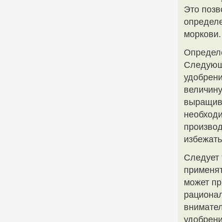
Это позв
определ
моркови.
Определ
Следующ
удобрени
величин
выращив
необходи
производ
избежать
Следует 
применят
может пр
рационал
внимател
удобрени