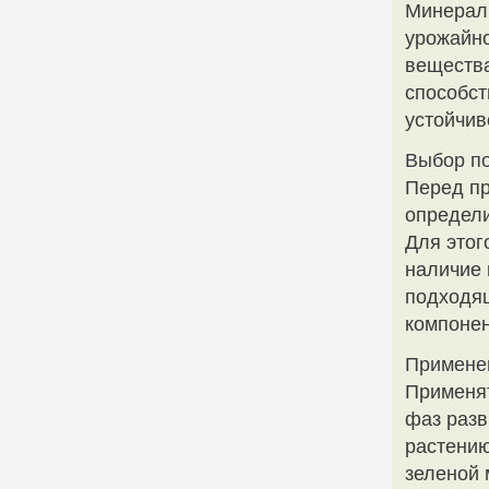
Минерал
урожайно
веществ
способст
устойчив
Выбор п
Перед п
определи
Для этог
наличие 
подходя
компоне
Примене
Применят
фаз разв
растению
зеленой 