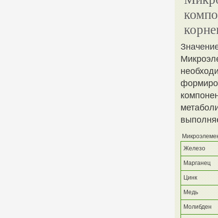
компо
корне
Значени
Микроэле
необходи
формиро
компонен
метаболи
выполня
Микроэлеме
Железо
Марганец
Цинк
Медь
Молибден