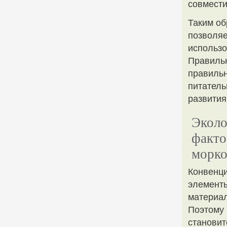
совмести
Таким об
позволяе
использо
Правильн
правиль
питатель
развития
Эколо
факто
морко
Конвенц
элементы
материал
Поэтому 
становит