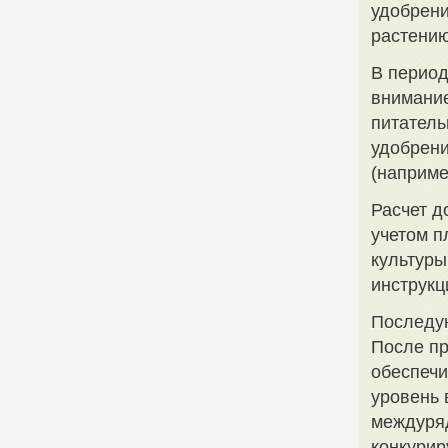
удобрени
растению
В период
внимание
питатель
удобрени
(наприме
Расчет д
учетом п
культуры
инструкц
Последу
После п
обеспечи
уровень 
междуряд
конкурир