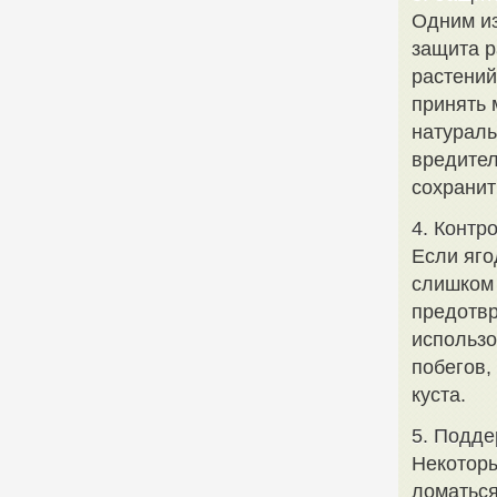
Одним из
защита р
растений
принять 
натураль
вредител
сохранит
4. Контр
Если яго
слишком 
предотвр
использо
побегов,
куста.
5. Подде
Некоторы
ломаться