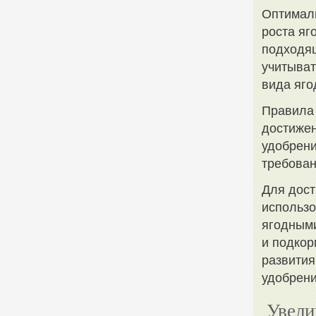
Оптималь
роста яг
подходящ
учитыват
вида яго
Правила
достижен
удобрени
требован
Для дост
использо
ягодными
и подкор
развития
удобрени
Увели