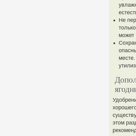
увлажн
естест
Не пер
только
может 
Сохран
опасны
месте.
утилиз
Допол
ягодн
Удобрени
хорошего
существу
этом раз
рекоменд