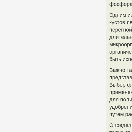
фосфора 
Одним из
кустов я
перегной
длительн
микроорг
органиче
быть исп
Важно та
представ
Выбор фо
применен
для поли
удобрени
путем ра
Определ