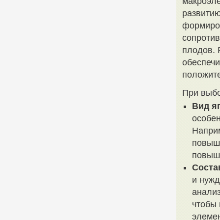
макроэле
развитию
формиров
сопротив
плодов. 
обеспечи
положите
При выбо
Вид я
особен
Наприм
повыше
повыш
Соста
и нужд
анализ
чтобы 
элемен