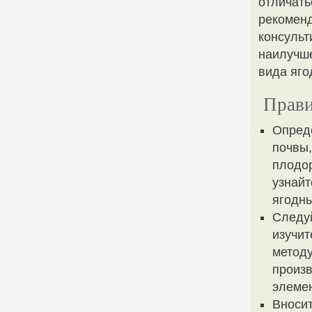
отличать
рекоменд
консульт
наилучше
вида яго
Прави
Опреде
почвы,
плодор
узнайт
ягодны
Следуй
изучит
методу
произв
элемен
Вносит