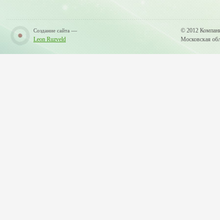
—
© 2012 Компан
Создание сайта
Leon Ruzveld
Московская обла