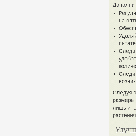
Дополни
Регуля
на опт
Обеспе
Удаляй
питат
Следит
удобре
количе
Следит
возник
Следуя э
размеры 
лишь инс
растения
Улучш