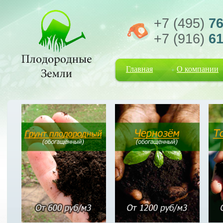
+7 (495)
76
+7 (916)
61
Главная
О компании