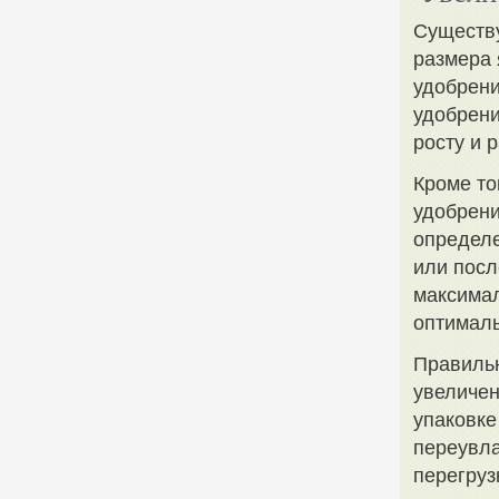
Существу
размера 
удобрени
удобрени
росту и 
Кроме то
удобрени
определе
или посл
максимал
оптималь
Правильн
увеличен
упаковке
переувла
перегруз