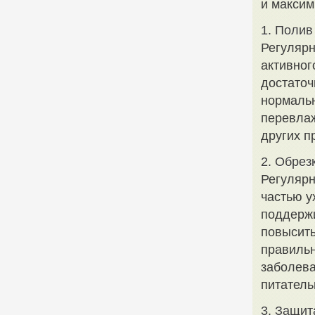
и максим
1. Полив
Регулярн
активног
достаточ
нормальн
перевлаж
других п
2. Обрез
Регулярн
частью у
поддержи
повысить
правильн
заболева
питатель
3. Защит