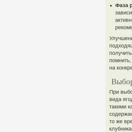
Фаза 
зависи
активн
рекоме
Улучшени
подходя
получить
помнить,
на конкр
Выбор
При выбо
вида яго
такими к
содержан
то же вр
клубника