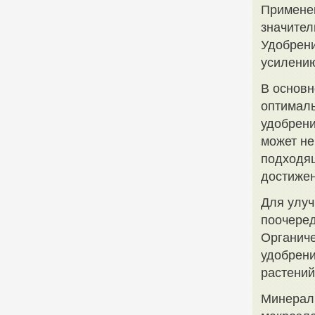
Применен
значител
Удобрени
усилению
В основн
оптималь
удобрени
может не
подходя
достиже
Для улуч
поочеред
Органиче
удобрени
растени
Минераль