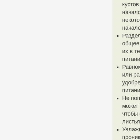
кустов
начало
некото
начало
Раздел
общее 
их в т
питани
Равном
или ра
удобре
питани
Не поп
может 
чтобы 
листья
Увлажн
проник