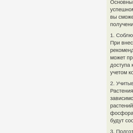
Основные
успешно
вы сможе
получени
1. Собл
При внес
рекоменд
может пр
доступа 
учетом к
2. Учиты
Растения
зависимо
растений
фосфора 
будут со
3. Подго