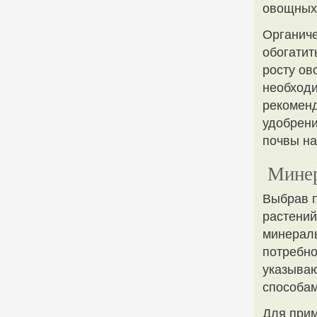
овощных
Органиче
обогатит
росту ов
необходи
рекоменд
удобрени
почвы на
Минер
Выбрав 
растений
минераль
потребно
указываю
способам
Для при