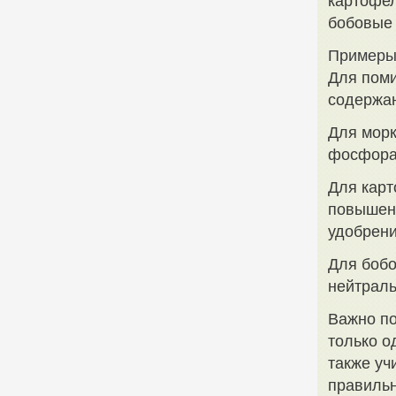
картофел
бобовые 
Примеры
Для поми
содержан
Для морк
фосфора,
Для карт
повышен
удобрени
Для бобо
нейтраль
Важно по
только 
также уч
правильн