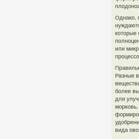
плодоно
Однако, 
нуждаютс
которые 
полноцен
или микр
процессо
Правиль
Разные в
вещества
более вы
для улуч
морковь,
формиров
удобрени
вида ово