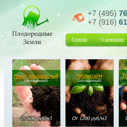
+7 (495)
76
+7 (916)
61
Главная
О компании