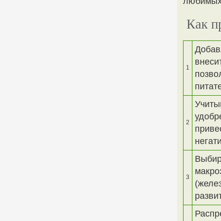
любимых
Как п
Добав
внеси
1
позво
питат
Учиты
удобр
2
приве
негат
Выбир
макро
3
(желе
разви
Распр