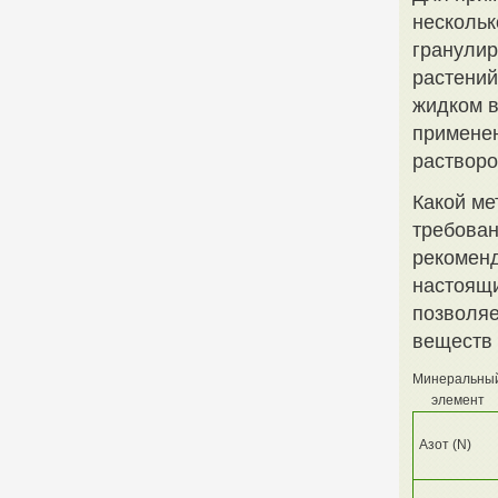
нескольк
гранулир
растений
жидком в
применен
растворо
Какой ме
требован
рекоменд
настоящи
позволяе
веществ 
Минеральны
элемент
Азот (N)