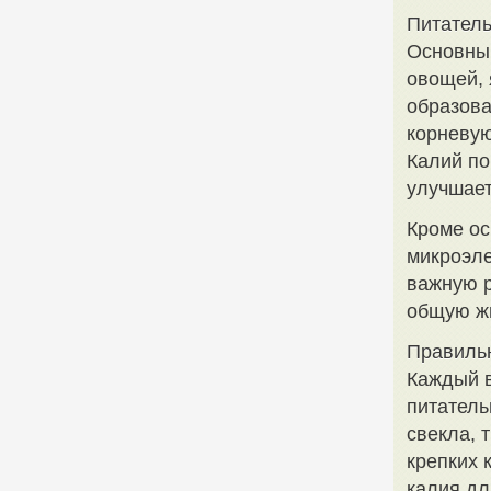
Питатель
Основны
овощей, 
образова
корневую
Калий по
улучшает
Кроме ос
микроэле
важную р
общую ж
Правиль
Каждый в
питатель
свекла, 
крепких 
калия дл