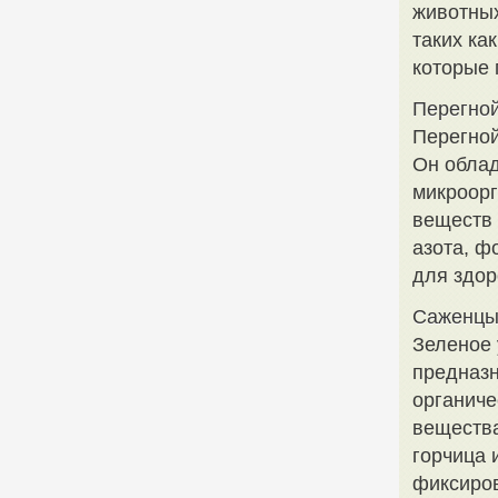
животных
таких ка
которые 
Перегно
Перегной
Он облад
микроорг
веществ 
азота, ф
для здор
Саженцы
Зеленое 
предназн
органич
вещества
горчица 
фиксиров