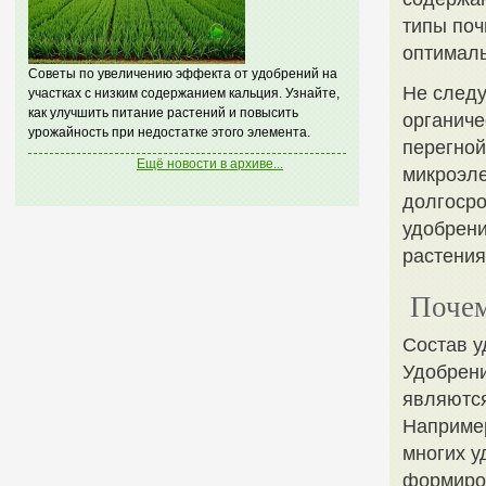
типы поч
оптималь
Советы по увеличению эффекта от удобрений на
Не следу
участках с низким содержанием кальция. Узнайте,
как улучшить питание растений и повысить
органиче
урожайность при недостатке этого элемента.
перегной
Ещё новости в архиве...
микроэл
долгосро
удобрени
растения
Почем
Состав у
Удобрени
являются
Например
многих у
формиров