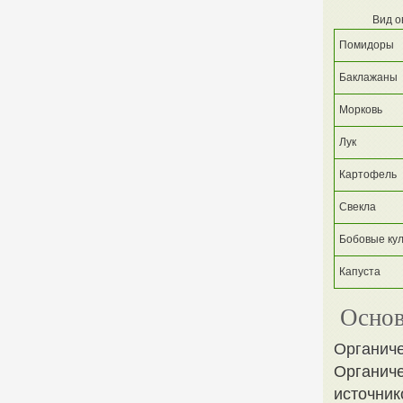
Вид 
Помидоры
Баклажаны
Морковь
Лук
Картофель
Свекла
Бобовые ку
Капуста
Основ
Органиче
Органиче
источник