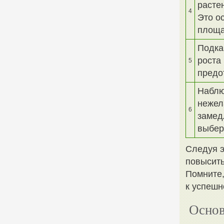
расте
4
Это о
площа
Подка
роста
5
предо
Наблю
нежел
6
замед
выбер
Следуя э
повысить
Помните,
к успешн
Основ