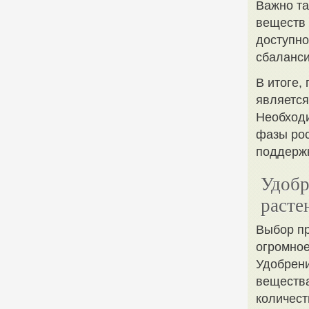
Важно та
веществ 
доступно
сбаланси
В итоге,
является
Необходи
фазы рос
поддержк
Удобр
расте
Выбор п
огромное
Удобрен
вещества
количест