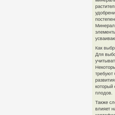
минераль
растител
удобрени
постепен
Минераль
элементы
усваиваю
Как выбр
Для выбо
учитыват
Некоторы
требуют 
развития
который 
плодов.
Также сл
влияет н