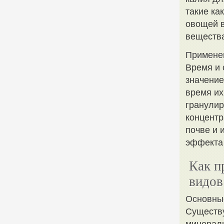
такие ка
овощей в
вещества
Применен
Время и 
значение
время их
гранули
концентр
почве и 
эффекта 
Как п
видов
Основны
Существу