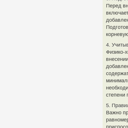
Перед вн
включает
добавлен
Подготов
корневую
4. Учиты
Физико-х
внесении
добавлен
содержат
минималь
необходи
степени 
5. Прави
Важно пр
равноме
приспосо