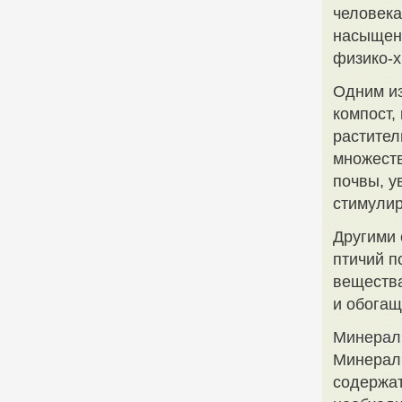
человека
насыщени
физико-х
Одним из
компост,
растител
множеств
почвы, у
стимули
Другими 
птичий п
веществ
и обога
Минерал
Минераль
содержат