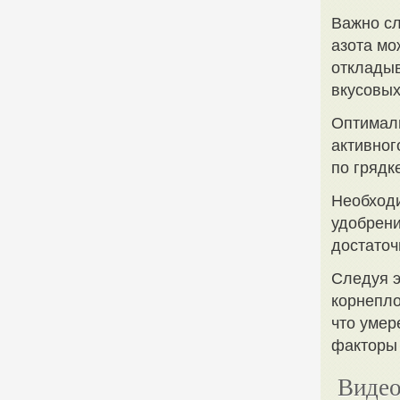
Важно сл
азота мо
откладыв
вкусовых
Оптималь
активног
по грядк
Необходи
удобрени
достаточ
Следуя э
корнепло
что умер
факторы
Видео