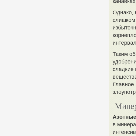
канавках
Однако, 
слишком 
избыточн
корнепло
интервал
Таким об
удобрени
сладкие 
вещества
Главное 
злоупотр
Минер
Азотные
в минера
интенсив