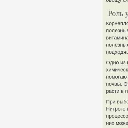
овощу сл
Роль 
Корнепло
полезным
витамина
полезных
подходя
Одно из 
химическ
помогают
почвы. Э
расти в 
При выбо
Нитроген
процессо
них може