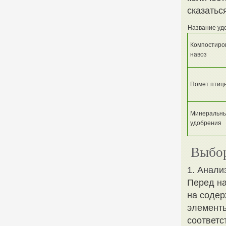
сказатьс
Название уд
Компостиро
навоз
Помет птиц
Минеральн
удобрения
Выбор
1. Анали
Перед на
на содер
элементы
соответс