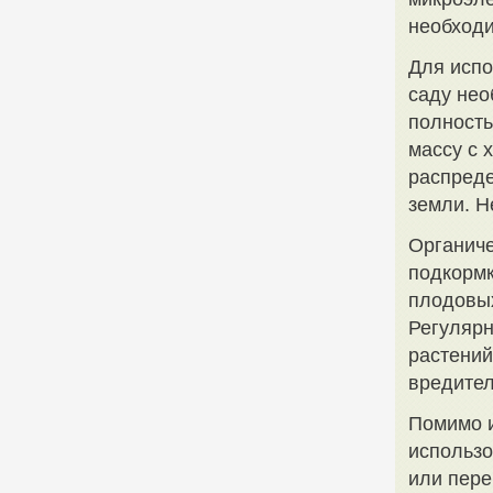
необходи
Для испо
саду нео
полность
массу с 
распреде
земли. Н
Органиче
подкормк
плодовых
Регулярн
растений
вредите
Помимо и
использо
или пере