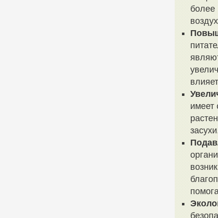
более 
воздух
Повыш
питате
являют
увелич
влияет
Увели
имеет 
растен
засухи
Подав
органи
возник
благоп
помога
Эколо
безопа