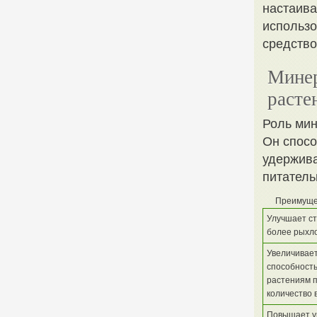
настаива
использо
средство
Минер
расте
Роль мин
Он спосо
удержива
питатель
Преимущес
Улучшает ст
более рыхло
Увеличивае
способность
растениям п
количество 
Повышает у