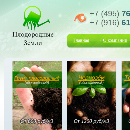
+7 (495)
76
+7 (916)
61
Главная
О компании