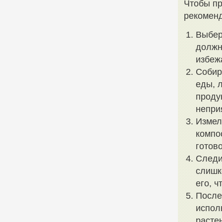
Чтобы пр
рекомен
Выбер
должн
избеж
Собир
еды, 
проду
непри
Измел
компо
готов
Следи
слишк
его, 
После
испол
расте