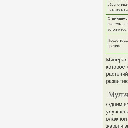
обеспечива
питательны
Стимулирует
системы рас
устойчивость
Предотвращ
эрозию;
Минераль
которое 
растений
развитию
Мульч
Одним из
улучшени
влажной 
жары и з