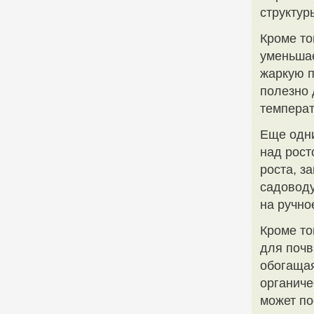
структур
Кроме то
уменьшае
жаркую п
полезно 
температ
Еще одни
над рост
роста, з
садоводу
на ручно
Кроме то
для почв
обогащая
органиче
может по