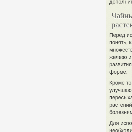
дополни
Чайны
расте
Перед ис
понять, 
множеств
железо и
развития
форме.
Кроме то
улучшают
пересыха
растений
болезням
Для испо
необходи