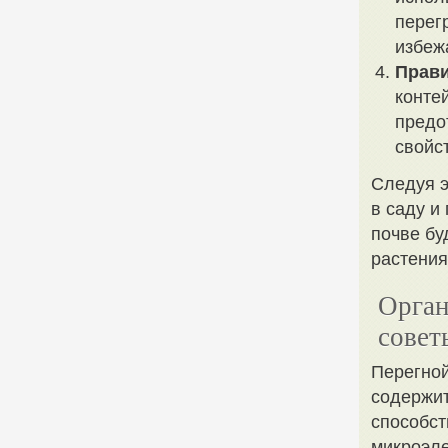
перег
избеж
Прави
конте
предо
свойс
Следуя э
в саду и
почве бу
растения
Орган
совет
Перегной
содержит
способст
микроэле