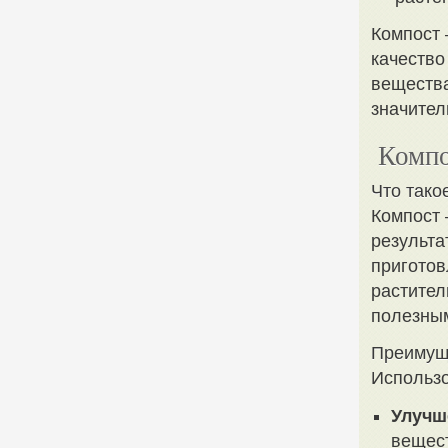
Компост 
качество
вещества
значител
Компо
Что тако
Компост 
результа
приготов
растител
полезным
Преимущ
Использо
Улучш
вещест