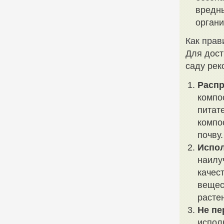
вредн
органи
Как прав
Для дост
саду рек
Распр
компо
питат
компо
почву.
Испол
наилу
качес
вещес
расте
Не пе
испол