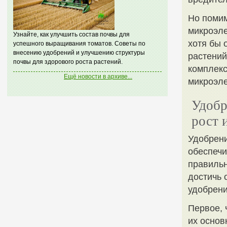
Но помим
микроэле
Узнайте, как улучшить состав почвы для
хотя бы 
успешного выращивания томатов. Советы по
внесению удобрений и улучшению структуры
растений
почвы для здорового роста растений.
комплекс
Ещё новости в архиве...
микроэл
Удобр
рост 
Удобрени
обеспеч
правильн
достичь 
удобрени
Первое, 
их основ