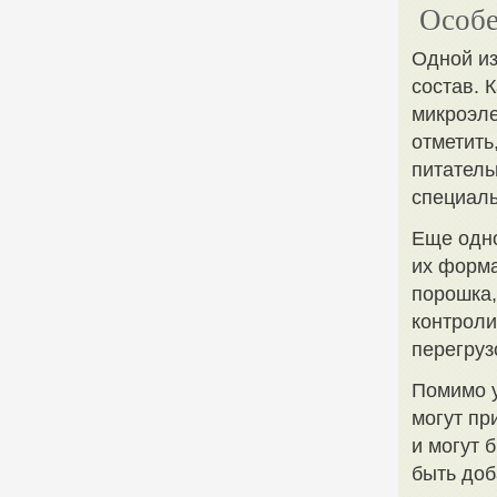
Особе
Одной из
состав. 
микроэле
отметить
питатель
специал
Еще одно
их форма
порошка,
контроли
перегруз
Помимо у
могут пр
и могут 
быть доб