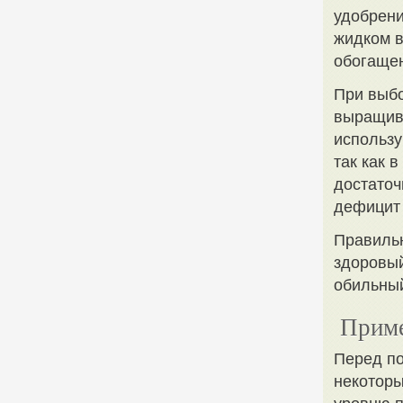
удобрени
жидком в
обогащен
При выбо
выращива
использ
так как 
достаточ
дефицит 
Правильн
здоровый
обильный
Приме
Перед по
некоторы