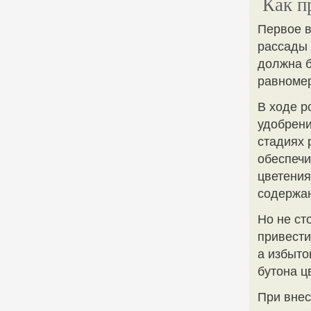
Как п
Первое в
рассады 
должна б
равноме
В ходе р
удобрени
стадиях 
обеспечи
цветения
содержа
Но не ст
привести
а избыто
бутона ц
При внес