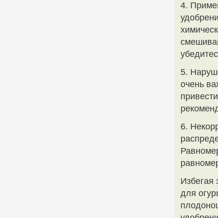
4. Приме
удобрени
химическ
смешиван
убедитес
5. Наруш
очень ва
привести
рекоменд
6. Некор
распреде
Равномер
равномер
Избегая 
для огур
плодонош
удобрени