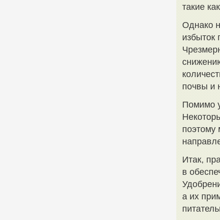
такие ка
Однако н
избыток 
Чрезмерн
снижению
количест
почвы и 
Помимо у
Некотор
поэтому 
направле
Итак, пр
в обеспе
Удобрени
а их при
питатель