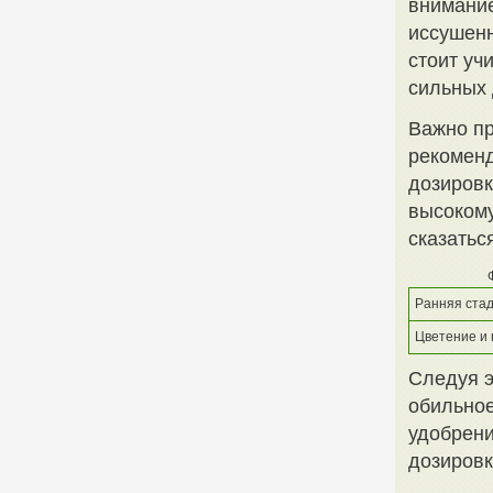
внимание
иссушенн
стоит уч
сильных 
Важно пр
рекоменд
дозировк
высокому
сказатьс
Ранняя стад
Цветение и
Следуя э
обильное
удобрени
дозировк