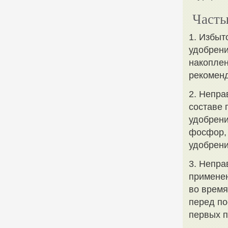
Часты
1. Избыт
удобрени
накоплен
рекоменд
2. Непра
составе 
удобрени
фосфор, 
удобрени
3. Непра
применен
во время
перед по
первых п