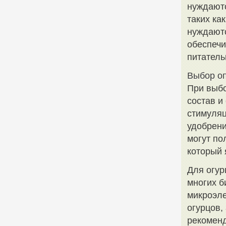
нуждаютс
таких ка
нуждаютс
обеспечи
питатель
Выбор о
При выбо
состав и
стимуляц
удобрен
могут по
который 
Для огур
многих б
микроэле
огурцов,
рекоменд