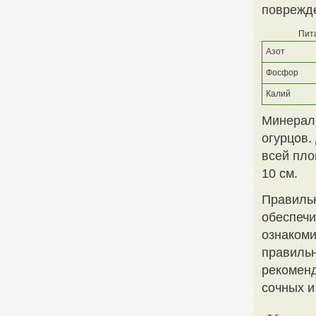
поврежде
Пит
Азот
Фосфор
Калий
Минераль
огурцов.
всей пло
10 см.
Правильн
обеспечи
ознакоми
правильн
рекоменд
сочных и