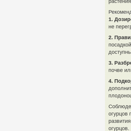
растения
Рекоменд
1. Дозир
не перег
2. Прав
посадкой
доступны
3. Разб
почве ил
4. Подко
дополнит
плодоно
Соблюде
огурцов 
развития
огурцов.