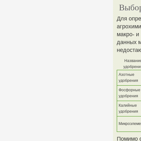
Выбор
Для опре
агрохими
макро- и
данных м
недоста
Названи
удобрени
Азотные
удобрения
Фосфорные
удобрения
Калийные
удобрения
Микроэлем
Помимо о