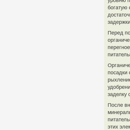
уровню п
богатую 
достаточ
задержки
Перед по
органиче
перегное
питатель
Органиче
посадки 
рыхление
удобрени
заделку 
После вн
минераль
питатель
этих эле