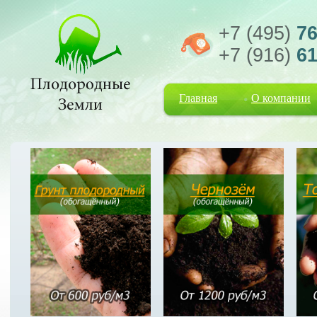
+7 (495)
76
+7 (916)
61
Главная
О компании