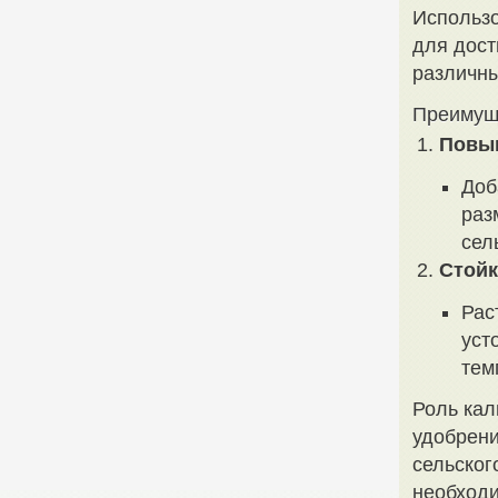
Использо
для дост
различны
Преимуще
Повы
Доб
раз
сел
Стойк
Рас
уст
тем
Роль кал
удобрени
сельског
необходи