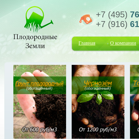
+7 (495)
76
+7 (916)
61
Главная
О компании