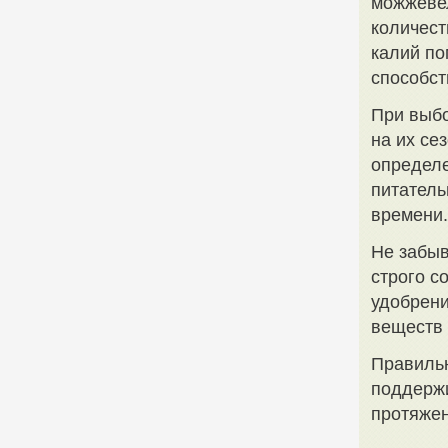
можжевел
количест
калий по
способст
При выбо
на их се
определе
питатель
времени.
Не забыв
строго с
удобрени
веществ 
Правильн
поддержи
протяжен