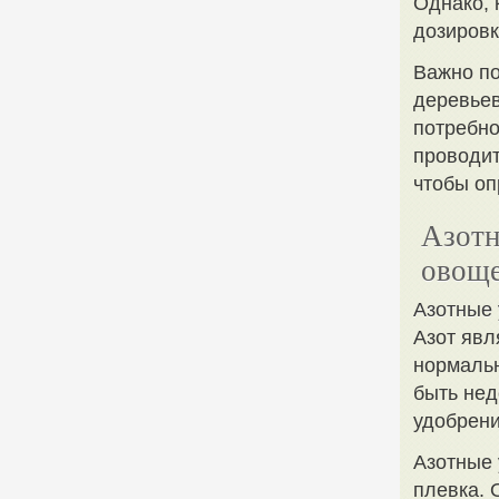
Однако, 
дозировк
Важно по
деревьев
потребно
проводит
чтобы оп
Азотн
овощ
Азотные
Азот явл
нормальн
быть нед
удобрени
Азотные 
плевка. 