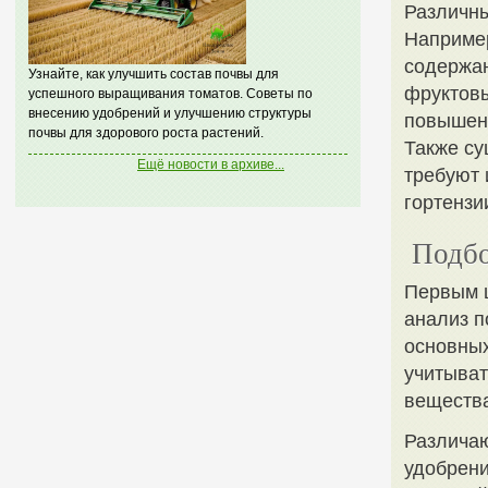
Различны
Например
содержан
Узнайте, как улучшить состав почвы для
фруктовы
успешного выращивания томатов. Советы по
внесению удобрений и улучшению структуры
повышен
почвы для здорового роста растений.
Также су
Ещё новости в архиве...
требуют 
гортензи
Подбо
Первым ш
анализ п
основных
учитыват
вещества
Различаю
удобрени