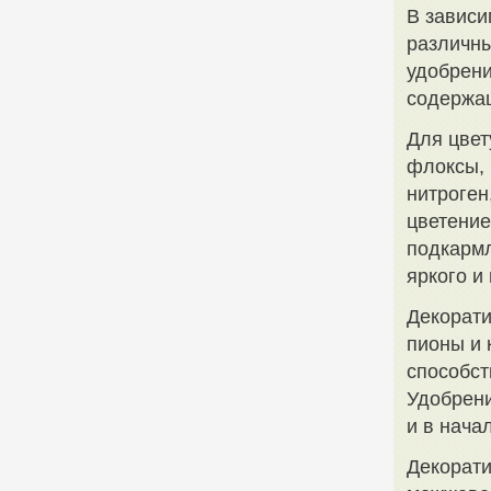
В зависи
различны
удобрени
содержа
Для цвет
флоксы, 
нитроген
цветение
подкармл
яркого и
Декорати
пионы и 
способст
Удобрени
и в нача
Декорати