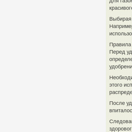
для газо
красивог
Выбирая 
Например
использо
Правила 
Перед уд
определе
удобрени
Необходи
этого ис
распреде
После уд
впиталос
Следован
здоровог