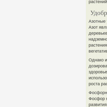
растений
Удобр
Азотные
Азот явл
деревьев
надземно
растения
вегетати
Однако и
дозирова
здоровье
использо
роста ра
Фосфорн
Фосфор 
развития