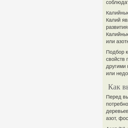
соблюда
Калийны
Калий яв
развития
Калийные
или азот
Подбор к
свойств 
другими 
или недо
Как в
Перед в
потребно
деревьев
азот, фо