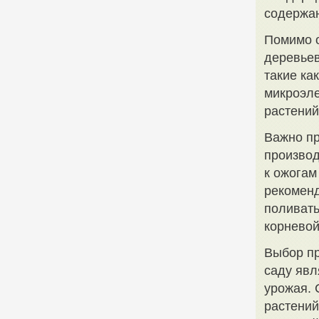
содержа
Помимо о
деревьев
такие ка
микроэле
растений
Важно пр
производ
к ожогам
рекоменд
поливать
корневой
Выбор пр
саду явл
урожая. 
растений