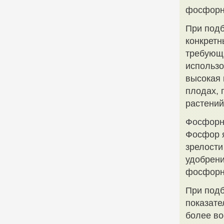
фосфорн
При подб
конкретн
требующи
использо
высокая 
плодах, 
растений
Фосфорн
Фосфор я
зрелости
удобрени
фосфорн
При подб
показате
более во