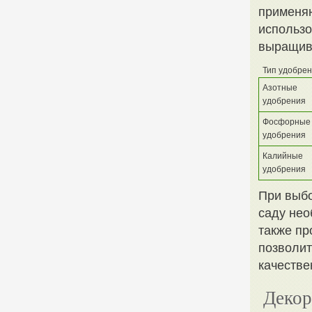
применяю
использо
выращив
Тип удобре
Азотные
удобрения
Фосфорные
удобрения
Калийные
удобрения
При выбо
саду нео
также пр
позволит
качестве
Декор