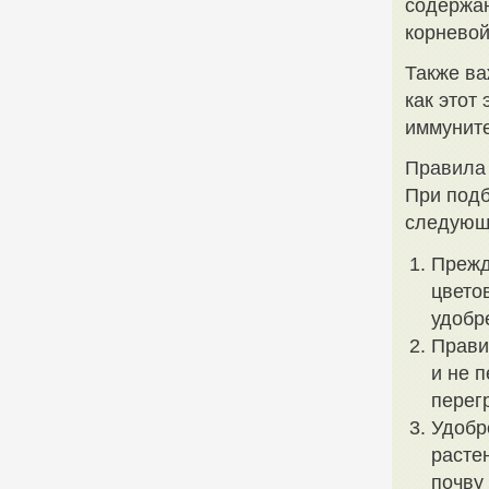
содержан
корневой
Также ва
как этот 
иммуните
Правила 
При подб
следующ
Прежд
цвето
удобр
Прави
и не 
перег
Удобр
расте
почву