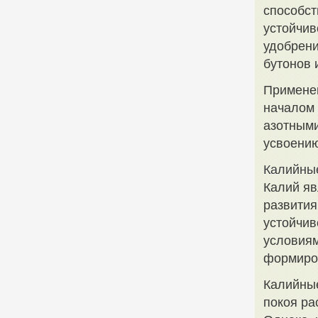
способст
устойчив
удобрен
бутонов 
Примене
началом 
азотными
усвоению
Калийны
Калий яв
развития
устойчив
условиям
формиро
Калийные
покоя ра