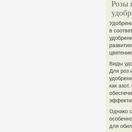
Розы 
удобр
Удобрени
в соотве
удобрени
развития
цветению
Виды удо
Для роз 
удобрени
как азот
обеспечи
эффектив
Однако с
особенно
для обил