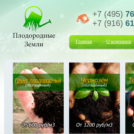
+7 (495)
76
+7 (916)
61
Главная
О компании