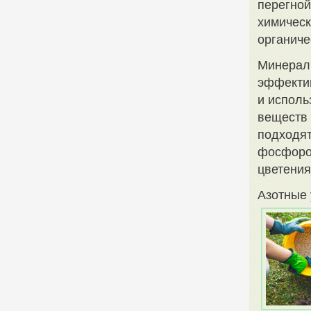
перегной
химическ
органиче
Минераль
эффектив
и исполь
веществ 
подходят
фосфоро
цветения
Азотные