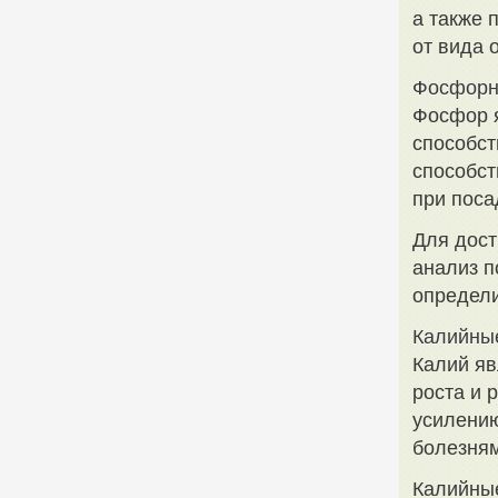
а также 
от вида 
Фосфорн
Фосфор я
способст
способст
при поса
Для дост
анализ п
определ
Калийны
Калий я
роста и 
усилению
болезням
Калийные