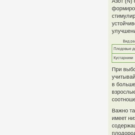
Азот (N)
формиров
стимулир
устойчив
улучшени
Вид ра
Плодовые д
Кустарники
При выбо
учитывай
в больше
взрослые
соотноше
Важно та
имеет ни
содержащ
плодоро