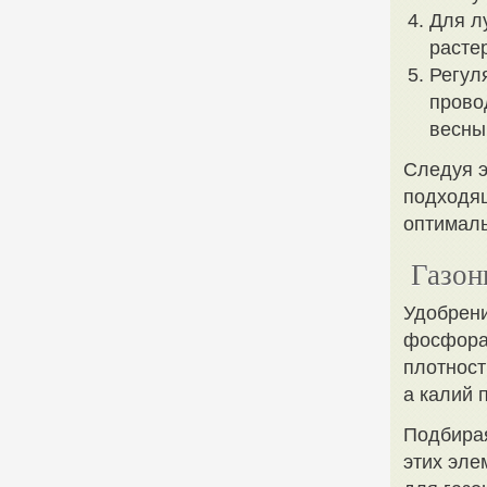
Для л
расте
Регул
прово
весны 
Следуя э
подходящ
оптималь
Газон
Удобрени
фосфора 
плотност
а калий 
Подбирая
этих эле