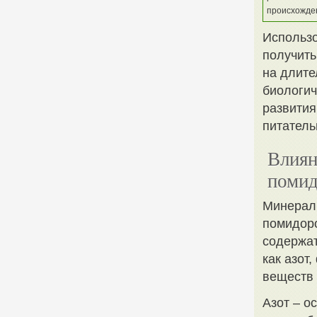
происхожде
Использо
получить
на длите
биологич
развития
питатель
Влиян
поми
Минерал
помидоро
содержат
как азот
веществ 
Азот – о