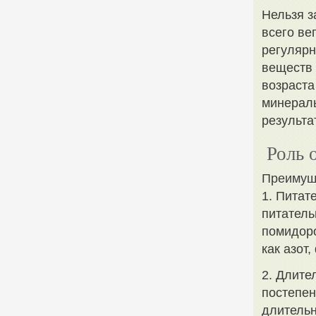
Нельзя з
всего ве
регулярн
веществ 
возраста
минераль
результа
Роль 
Преимуще
1. Питат
питатель
помидоро
как азот
2. Длите
постепен
длительн