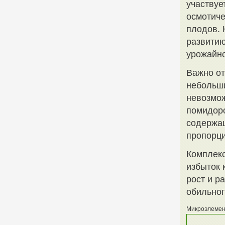
участвуе
осмотиче
плодов. 
развитию
урожайно
Важно от
небольши
невозмож
помидоро
содержа
пропорци
Комплекс
избыток 
рост и р
обильног
Микроэлемен