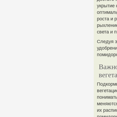
укрытие 
оптималь
роста и 
рыхление
света и 
Следуя 
удобрени
помидор
Важно
вегет
Подкормк
вегетаци
понимать
меняются
их распи
помидоро