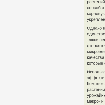
растений
способст
корневую
укреплен
Однако н
единств
также не
относятс
микроэле
качества
которые 
Использо
эффекти
Комплек
растений
урожайны
макро- и