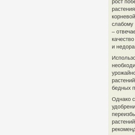
рост поб
растения
корневой
слабому 
– отвеча
качество
и недора
Использо
необход
урожайно
растений
бедных п
Однако с
удобрени
переизбы
растений
рекоменд