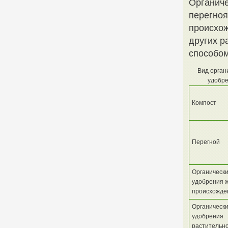
Органиче
перегноя
происхож
других р
способом
Вид орган
удобр
Компост
Перегной
Органическ
удобрения 
происхожде
Органическ
удобрения
растительн