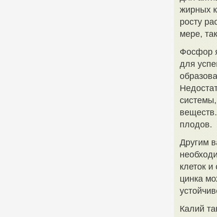
жирных к
росту ра
мере, та
Фосфор я
для успе
образова
Недостат
системы,
веществ.
плодов.
Другим в
необходи
клеток и
цинка мо
устойчив
Калий та