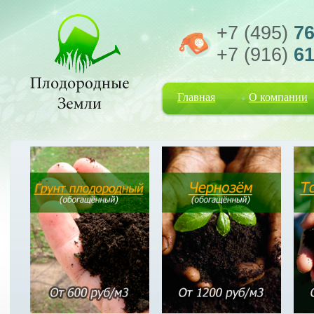
+7 (495)
76
+7 (916)
61
Главная
О компании