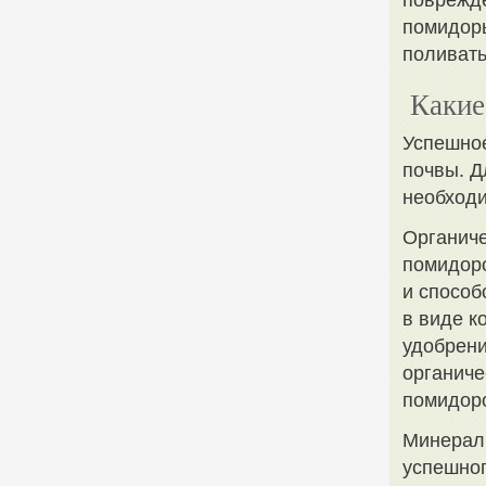
поврежде
помидоры
поливать
Какие
Успешно
почвы. Д
необходи
Органиче
помидоро
и способ
в виде к
удобрени
органиче
помидоро
Минерал
успешно