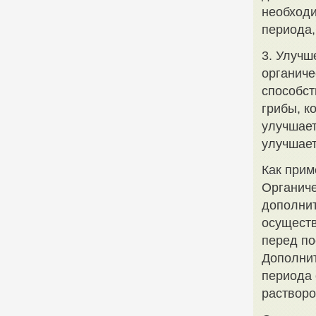
необходи
периода,
3. Улучш
органиче
способст
грибы, к
улучшает
улучшает
Как прим
Органиче
дополнит
осуществ
перед по
Дополнит
периода 
растворо