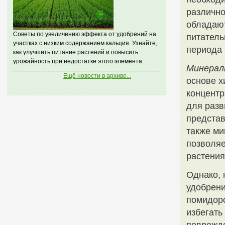
различно
обладают
Советы по увеличению эффекта от удобрений на
питатель
участках с низким содержанием кальция. Узнайте,
периода 
как улучшить питание растений и повысить
урожайность при недостатке этого элемента.
Минерал
Ещё новости в архиве...
основе х
концентр
для разв
предста
также ми
позволяе
растения
Однако, 
удобрени
помидоро
избегать