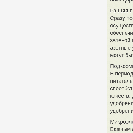
Ранняя 
Сразу по
осуществ
обеспечи
зеленой 
азотные 
могут бы
Подкормк
В период
питатель
способст
качеств.
удобрени
удобрени
Микроэл
Важным а