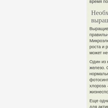
время по
Необх
выращ
Выращив
правильн
Микроэле
роста и 
может не
Один из 
железо. 
нормаль
фотосинт
хлороза 
жизнеспо
Еще одн
для акти