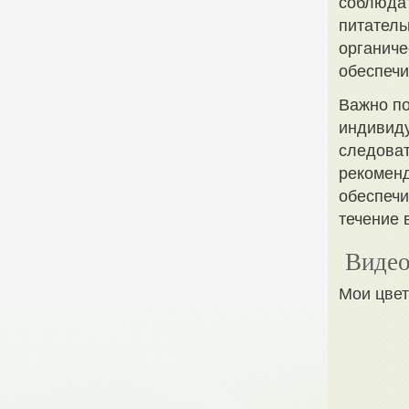
соблюдат
питатель
органиче
обеспечи
Важно по
индивиду
следоват
рекоменд
обеспечи
течение 
Видео
Мои цвет