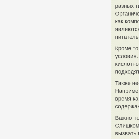
разных т
Органиче
как комп
являютс
питатель
Кроме то
условия.
кислотно
подходя
Также не
Например
время к
содержан
Важно по
Слишком 
вызвать 