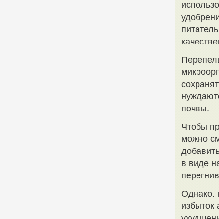
использо
удобрени
питатель
качестве
Перепели
микроорг
сохранят
нуждаютс
почвы.
Чтобы пр
можно см
добавить
в виде н
перегнив
Однако, 
избыток 
ухудшени