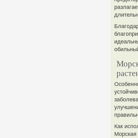
разлагае
длительн
Благодар
благопри
идеальны
обильный
Морск
расте
Особенно
устойчив
заболева
улучшени
правильн
Как испо
Морская 