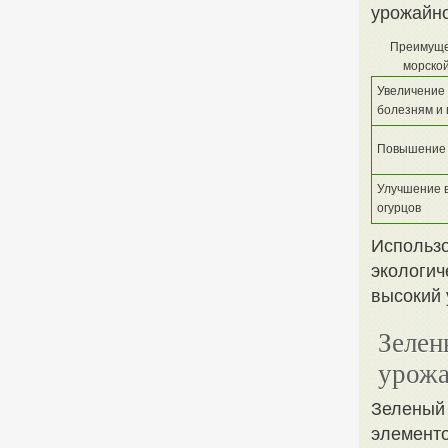
урожайно
Преимуще
морской
Увеличение 
болезням и
Повышение 
Улучшение в
огурцов
Использо
экологич
высокий 
Зелен
урожа
Зеленый 
элементо