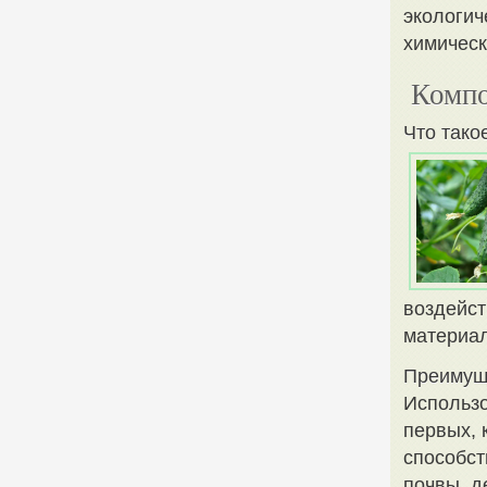
экологич
химическ
Компо
Что тако
воздейст
материал
Преимущ
Использо
первых, 
способст
почвы, д