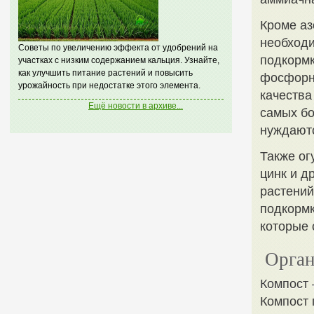
Кроме аз
необходи
Советы по увеличению эффекта от удобрений на
подкорм
участках с низким содержанием кальция. Узнайте,
как улучшить питание растений и повысить
фосфорн
урожайность при недостатке этого элемента.
качества
Ещё новости в архиве...
самых бо
нуждают
Также ог
цинк и д
растений
подкормк
которые 
Орган
Компост 
Компост 