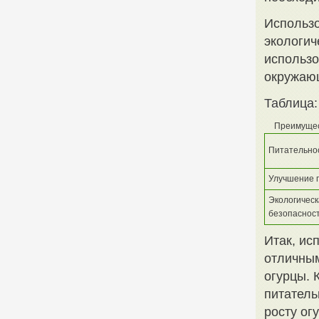
Использо
экологич
использо
окружаю
Таблица:
Преимуще
Питательно
Улучшение 
Экологичес
безопаснос
Итак, ис
отличным
огурцы. 
питатель
росту ог