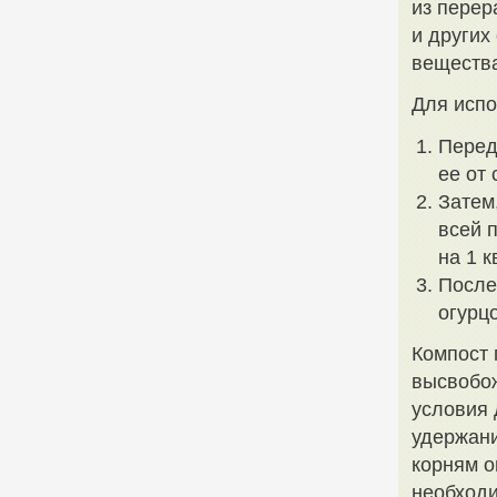
из перер
и других
вещества
Для испо
Перед
ее от 
Затем
всей 
на 1 
После 
огурц
Компост 
высвобож
условия 
удержани
корням о
необход