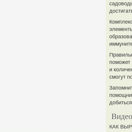
садоводы
достигат
Комплек
элементы
образова
иммуните
Правиль
поможет 
и количе
смогут п
Запомнит
помощник
добиться
Видео
КАК ВЫР