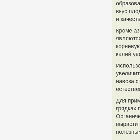
образова
вкус пло
и качест
Кроме аз
являютс
корневую
калий ув
Использо
увеличит
навоза с
естестве
Для прим
грядках 
Органиче
вырастит
полезным