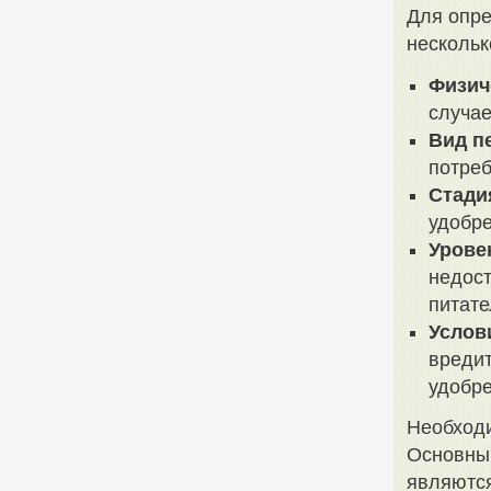
Для опре
нескольк
Физич
случае
Вид п
потреб
Стади
удобре
Урове
недост
питате
Услов
вредит
удобре
Необходи
Основны
являются