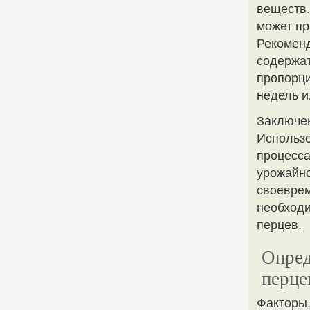
веществ.
может пр
Рекоменд
содержат
пропорци
недель и
Заключе
Использо
процесс
урожайно
своеврем
необходи
перцев.
Опред
перце
Факторы,