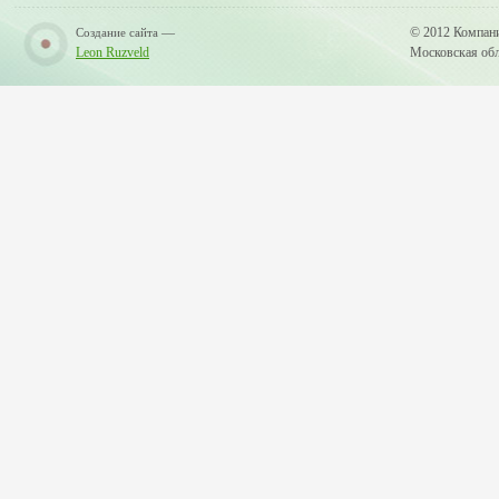
—
© 2012 Компан
Создание сайта
Leon Ruzveld
Московская обла