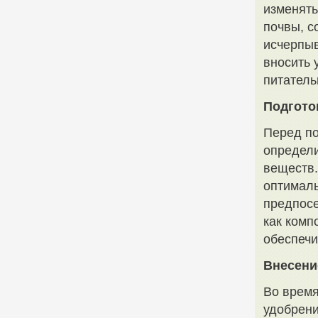
изменять
почвы, с
исчерпыв
вносить 
питатель
Подгото
Перед по
определи
веществ.
оптималь
предпосе
как комп
обеспечи
Внесени
Во время
удобрени