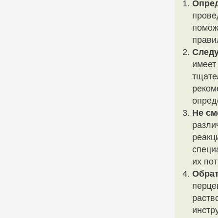
Опред
прове
помож
прави
Следу
имеет
тщате
реком
опред
Не см
разли
реакц
специ
их по
Обрат
перце
раств
инстр