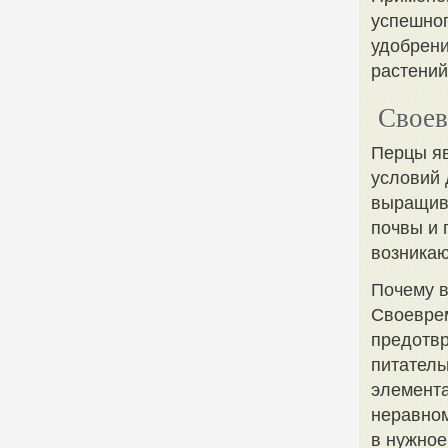
успешног
удобрени
растений
Своев
Перцы яв
условий 
выращива
почвы и 
возника
Почему в
Своеврем
предотвр
питатель
элемента
неравном
в нужное