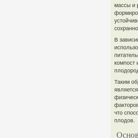
массы и 
формиров
устойчив
сохранно
В зависи
использ
питатель
компост 
плодород
Таким об
является
физическ
факторов
что спос
плодов.
Основ