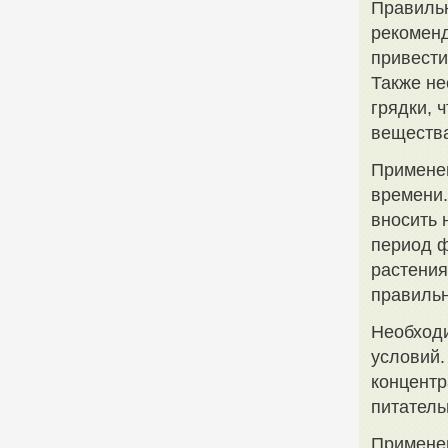
Правильн
рекоменд
привести
Также не
грядки, 
веществ
Применен
времени.
вносить 
период ф
растения
правиль
Необходи
условий.
концентр
питатель
Примене