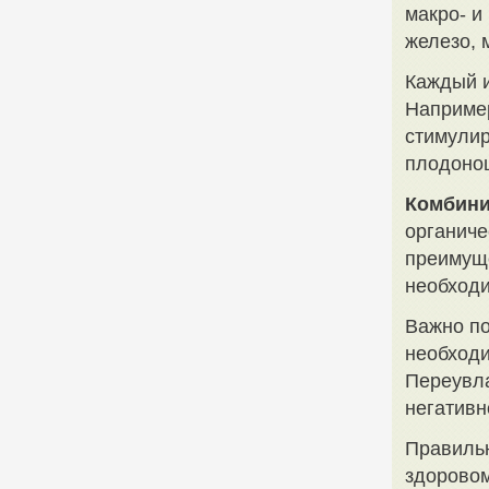
макро- и
железо, 
Каждый и
Например
стимулир
плодоно
Комбини
органиче
преимуще
необход
Важно по
необходи
Переувла
негативн
Правильн
здоровом