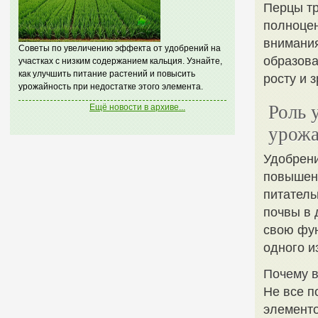
Перцы тр
полноцен
внимания
Советы по увеличению эффекта от удобрений на
образова
участках с низким содержанием кальция. Узнайте,
как улучшить питание растений и повысить
росту и 
урожайность при недостатке этого элемента.
Роль 
Ещё новости в архиве...
урожа
Удобрени
повышен
питатель
почвы в 
свою фун
одного и
Почему в
Не все п
элементо