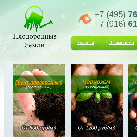
+7 (495)
76
+7 (916)
61
Главная
О компании