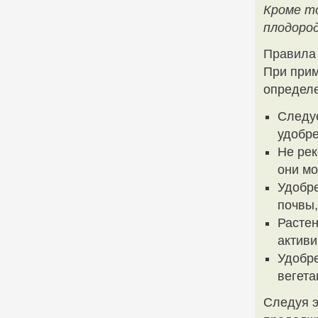
Кроме т
плодоро
Правила 
При прим
определ
Следу
удобре
Не рек
они мо
Удобре
почвы,
Растен
активи
Удобре
вегета
Следуя э