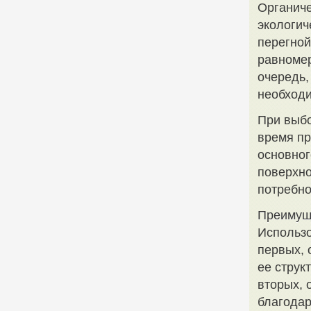
Органиче
экологич
перегной
равномер
очередь,
необходи
При выбо
время пр
основног
поверхно
потребно
Преимущ
Использо
первых,
ее струк
вторых, 
благодар