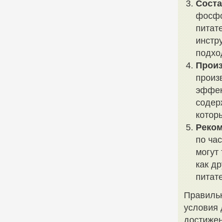
Соста
фосфо
питат
инстр
подхо
Произ
произ
эффек
содер
котор
Реком
по ча
могут
как д
питат
Правильн
условия 
достижен