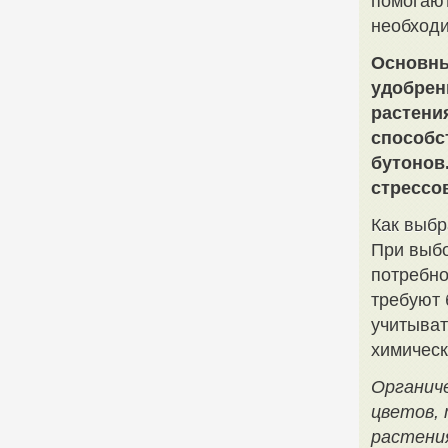
помогают
необход
Основны
удобрен
растени
способс
бутонов
стрессо
Как выбр
При выбо
потребно
требуют 
учитыват
химическ
Органич
цветов,
растения