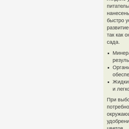
питатель
нанесены
быстро у
развитие
так как 
сада.
Минер
резуль
Органи
обеспе
Жидкие
и легк
При выбо
потребно
окружаю
удобрени
цветов.