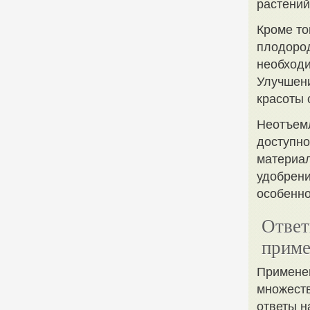
растений
Кроме то
плодород
необходи
Улучшен
красоты 
Неотъем
доступно
материал
удобрени
особенно
Ответ
приме
Применен
множеств
ответы н