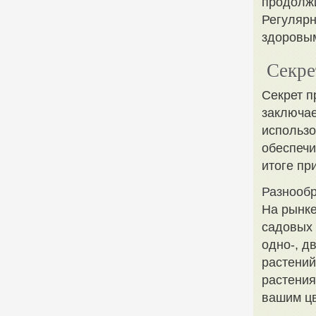
продолжи
Регулярн
здоровым
Секре
Секрет п
заключае
использо
обеспечи
итоге пр
Разнообр
На рынке
садовых 
одно-, д
растений
растения
вашим цв