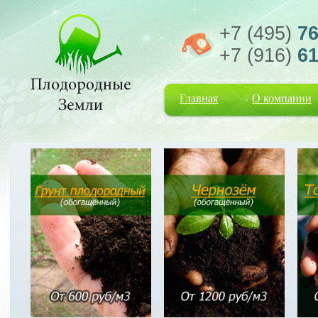
+7 (495)
76
+7 (916)
61
Главная
О компании