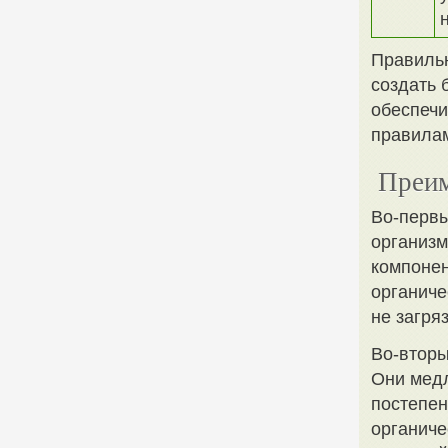
Правильн
создать 
обеспечи
правилам
Преим
Во-первы
организм
компонен
органиче
не загря
Во-вторы
Они медл
постепен
органиче