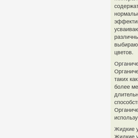
содержат
нормальн
эффектив
усваиваю
различны
выбирают
цветов.
Органиче
Органиче
таких ка
более м
длительн
способст
Органиче
использу
Жидкие 
Жидкие 