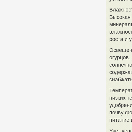
Влажност
Высокая 
минераль
влажност
роста и 
Освещен
огурцов.
солнечно
содержащ
снабжать
Температ
низких т
удобрени
почву фо
питание 
Учет усл