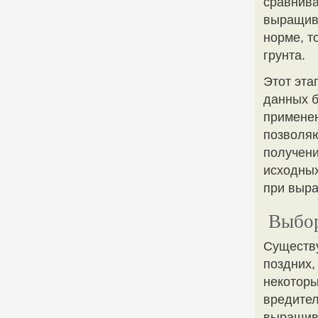
сравнива
выращива
норме, т
грунта.
Этот эта
данных б
применен
позволяю
получени
исходных
при выра
Выбор
Существу
поздних,
некоторы
вредител
выращив