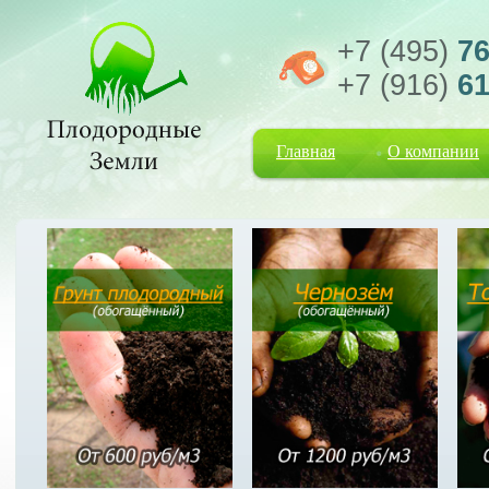
+7 (495)
76
+7 (916)
61
Главная
О компании