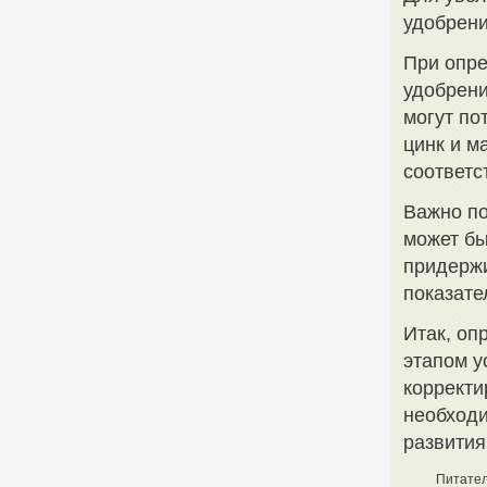
удобрени
При опре
удобрени
могут по
цинк и м
соответс
Важно по
может бы
придержи
показате
Итак, оп
этапом у
корректи
необходи
развития
Питател