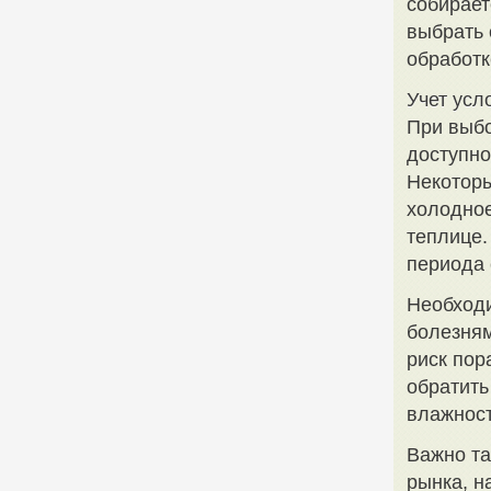
собирает
выбрать 
обработк
Учет ус
При выбо
доступно
Некоторы
холодное
теплице.
периода 
Необходи
болезням
риск пор
обратить
влажност
Важно та
рынка, н