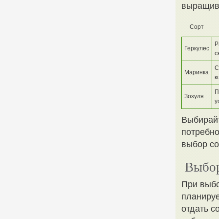
выращив
Сорт
Р
Геркулес
с
С
Маринка
к
П
Зозуля
у
Выбирайт
потребно
выбор со
Выбор
При выбо
планируе
отдать с