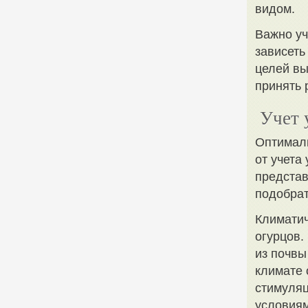
видом.
Важно уч
зависеть
целей вы
принять 
Учет 
Оптималь
от учета
представ
подобра
Климатич
огурцов.
из почвы
климате 
стимуляц
условиям