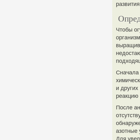
развития
Опред
Чтобы ог
организм
выращива
недостаю
подходя
Сначала 
химическ
и других
реакцию 
После ан
отсутств
обнаруже
азотные 
Для уве