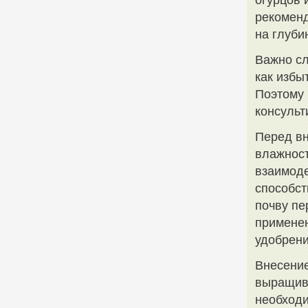
огурцов 
рекоменд
на глуби
Важно сл
как избы
Поэтому 
консульт
Перед в
влажност
взаимоде
способст
почву пе
применен
удобрени
Внесени
выращива
необходи