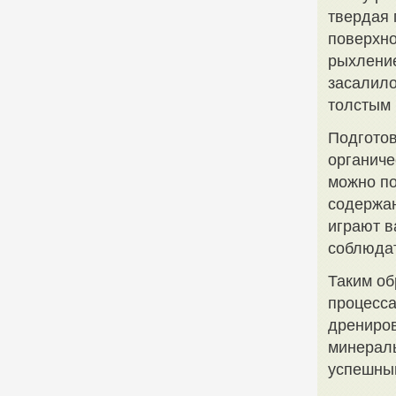
твердая 
поверхно
рыхление
засалило
толстым 
Подготов
органиче
можно по
содержа
играют в
соблюдат
Таким об
процесса
дрениров
минераль
успешный