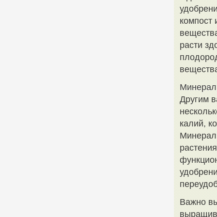
удобрени
компост 
вещества
расти зд
плодород
веществ
Минерал
Другим в
нескольк
калий, к
Минерал
растения
функцион
удобрени
переудоб
Важно вы
выращива