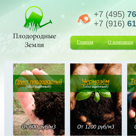
+7 (495)
76
+7 (916)
61
Главная
О компании