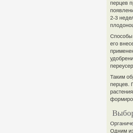
перцев п
появлени
2-3 неде
плодонош
Способы
его внес
применен
удобрени
переусер
Таким об
перцев. 
растения
формиро
Выбор
Органиче
Одним из