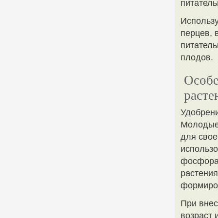
питатель
Использу
перцев, 
питатель
плодов.
Особе
расте
Удобрен
Молодые 
для свое
использо
фосфора 
растения
формиров
При внес
возраст 