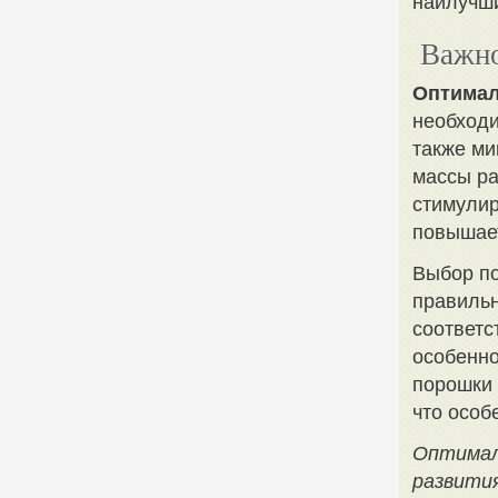
наилучши
Важно
Оптимал
необходи
также ми
массы ра
стимулир
повышает
Выбор п
правильн
соответс
особенно
порошки 
что особ
Оптимал
развития