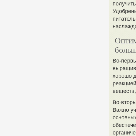
получить
Удобрени
питатель
наслажда
Оптим
больш
Во-первы
выращива
хорошо д
реакцией
веществ,
Во-вторы
Важно уч
основных
обеспече
органиче