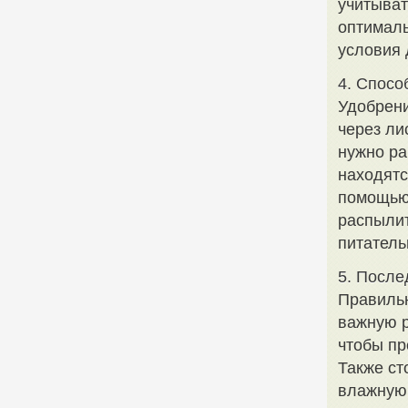
учитыват
оптималь
условия 
4. Спосо
Удобрени
через ли
нужно ра
находятс
помощью 
распылит
питатель
5. После
Правильн
важную р
чтобы пр
Также ст
влажную 