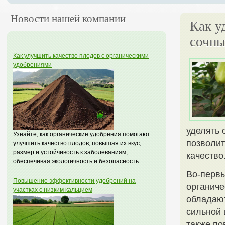
Новости нашей компании
Как у
сочны
Как улучшить качество плодов с органическими
удобрениями
уделять 
Узнайте, как органические удобрения помогают
позволит
улучшить качество плодов, повышая их вкус,
размер и устойчивость к заболеваниям,
качество
обеспечивая экологичность и безопасность.
Во-первы
Повышение эффективности удобрений на
органиче
участках с низким кальцием
обладают
сильной 
также п