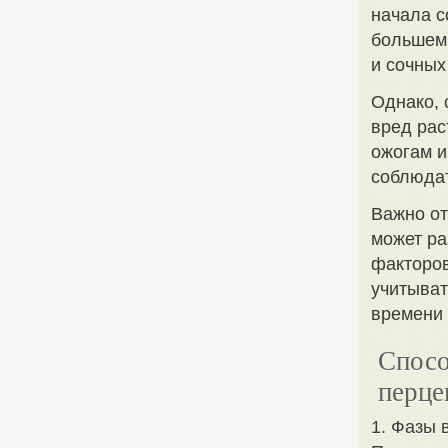
начала с
большем
и сочных
Однако, 
вред рас
ожогам и
соблюдат
Важно от
может ра
факторов
учитыват
времени 
Спосо
перце
1. Фазы 