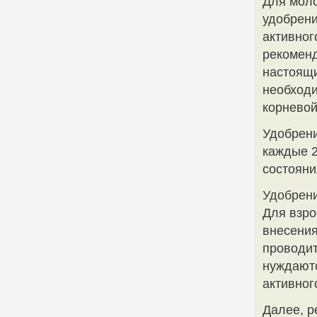
Для моло
удобрени
активног
рекоменд
настоящи
необход
корневой
Удобрени
каждые 2
состояни
Удобрени
Для взро
внесения
проводит
нуждаютс
активног
Далее, р