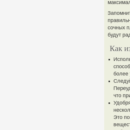
максимал
Запомнит
правильн
сочных п
будут ра
Как и
Исполь
способ
более 
Следуй
Переуд
что пр
Удобря
нескол
Это по
вещест