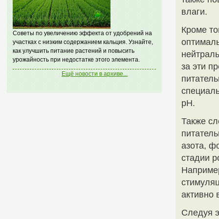
влаги.
Кроме то
Советы по увеличению эффекта от удобрений на
оптималь
участках с низким содержанием кальция. Узнайте,
как улучшить питание растений и повысить
нейтраль
урожайность при недостатке этого элемента.
за эти п
Ещё новости в архиве...
питатель
специаль
pH.
Также сл
питатель
азота, ф
стадии р
Например
стимуляц
активно 
Следуя э