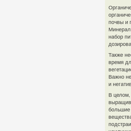
Органиче
органиче
почвы и 
Минераль
набор пи
дозирова
Также не
время дл
вегетаци
Важно не
и негати
В целом,
выращива
большие
вещества
подстраи