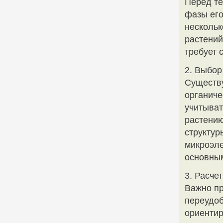
Перед те
фазы его
нескольк
растений
требует 
2. Выбо
Существу
органиче
учитыват
растению
структур
микроэле
основны
3. Расче
Важно пр
переудоб
ориентир