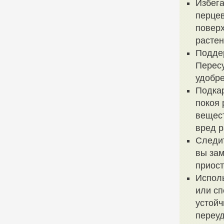
Избега
перцев
поверх
растен
Подде
Перес
удобре
Подкар
покоя 
вещест
вред р
Следит
вы зам
приост
Исполь
или сп
устойч
переуд