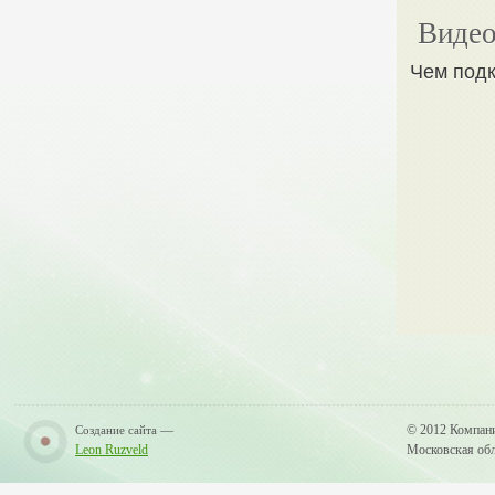
Видео
Чем подк
—
© 2012 Компан
Создание сайта
Leon Ruzveld
Московская обла