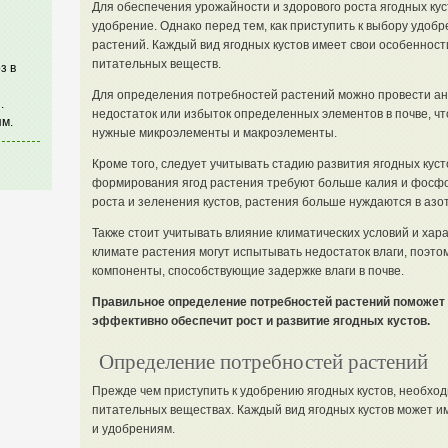
Для обеспечения урожайности и здорового роста ягодных ку
удобрение. Однако перед тем, как приступить к выбору удоб
растений. Каждый вид ягодных кустов имеет свои особенност
питательных веществ.
з в
Для определения потребностей растений можно провести ан
.
недостаток или избыток определенных элементов в почве, ч
м.
нужные микроэлементы и макроэлементы.
Кроме того, следует учитывать стадию развития ягодных куст
формирования ягод растения требуют больше калия и фосфора
роста и зеленения кустов, растения больше нуждаются в азот
Также стоит учитывать влияние климатических условий и хара
климате растения могут испытывать недостаток влаги, поэт
компоненты, способствующие задержке влаги в почве.
Правильное определение потребностей растений поможет 
эффективно обеспечит рост и развитие ягодных кустов.
Определение потребностей растений
Прежде чем приступить к удобрению ягодных кустов, необход
питательных веществах. Каждый вид ягодных кустов может им
и удобрениям.