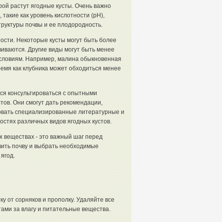
рой растут ягодные кусты. Очень важно
такие как уровень кислотности (рН),
труктуры почвы и ее плодородность.
ности. Некоторые кусты могут быть более
виваются. Другие виды могут быть менее
словиям. Например, малина обыкновенная
ремя как клубника может обходиться менее
ся консультироваться с опытными
ов. Они смогут дать рекомендации,
зовать специализированные литературные и
стях различных видов ягодных кустов.
 веществах - это важный шаг перед
вить почву и выбрать необходимые
ягод.
у от сорняков и прополку. Удаляйте все
тами за влагу и питательные вещества.