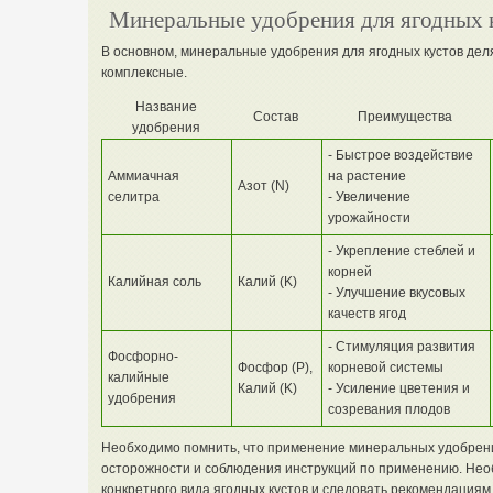
Минеральные удобрения для ягодных 
В основном, минеральные удобрения для ягодных кустов деля
комплексные.
Название
Состав
Преимущества
удобрения
- Быстрое воздействие
Аммиачная
на растение
Азот (N)
селитра
- Увеличение
урожайности
- Укрепление стеблей и
корней
Калийная соль
Калий (K)
- Улучшение вкусовых
качеств ягод
- Стимуляция развития
Фосфорно-
Фосфор (Р),
корневой системы
калийные
Калий (K)
- Усиление цветения и
удобрения
созревания плодов
Необходимо помнить, что применение минеральных удобрени
осторожности и соблюдения инструкций по применению. Нео
конкретного вида ягодных кустов и следовать рекомендациям