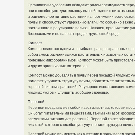
Органические удобрения обладают рядом преимуществ пере
они способствуют длительному высвобождению питательных 
и равномерное питание растений на протяжении всего сезона
почвы и способствуют удержанию влаги, что особенно важно 
постоянного и регулярного полива. Наконец, органические у
безопасными и не наносят вреда окружающей среде.
Компост
Компост является одним из наиболее распространенных орг
собой смесь разложившихся растительных и животных остатк
полезных микроорганизмов. Компост может быть приготовлен 
и других органических материалов.
Компост можно добавлять в почву перед посадкой ягодных кус
помогает улучшить структуру почвы, обогатить ее питатель
корневой системы растений. Регулярное использование ком
ягодных кустов и улучшить их общее здоровье.
Перегной
Перегной представляет собой навоз животных, который про
Он богат питательными веществами, такими как азот, фосфо
элементами питания для растений. Перегной также обладает
кислотой, которая способствует улучшению структуры почвы 
Перегной можно применять как внесение в почву перед посадко