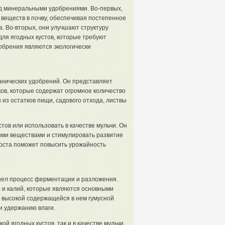
д минеральными удобрениями. Во-первых,
веществ в почву, обеспечивая постепенное
. Во-вторых, они улучшают структуру
для ягодных кустов, которые требуют
добрения являются экологически
анических удобрений. Он представляет
ов, которые содержат огромное количество
из остатков пищи, садового отхода, листвы
тов или использовать в качестве мульчи. Он
ными веществами и стимулировать развитие
поста поможет повысить урожайность
шел процесс ферментации и разложения.
р и калий, которые являются основными
 высокой содержащейся в нем гумусной
и удержанию влаги.
й ягодных кустов, так и в качестве мульчи.