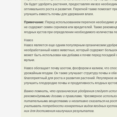
Он будет удобрять растения, предоставляя им все необход
оптимального роста и развития. Перегной также помогает пр
улучшить емкость почвы для удержания влаги.
Примечание:
Перед использованием перегноя необходимо уб
не содержит семян сорняков или вредителей. Также рекомен
ягодных кустов при определении необходимого количества пе
Навоз
Навоз является еще одним популярным органическим удобрен
необработанный навоз животных, который содержит большое
может быть использован как добавка к почве перед посадкой я
мульчи.
Навоз обогащает почву азотом, фосфором и калием, что спо
урожайным ягодам. Он также улучшает структуру почвы и об
благоприятный для роста и развития растений. Регулярное 
улучшить плодородие почвы и продуктивность ягодных кустов
Важно помнить, что органические удобрения следует испо
рекомендуемыми дозами и правилами. Чрезмерное использо
питательными веществами и негативно сказаться на рост
учитывать потребности конкретных видов ягодных кустов
них для достижения наилучших результатов.