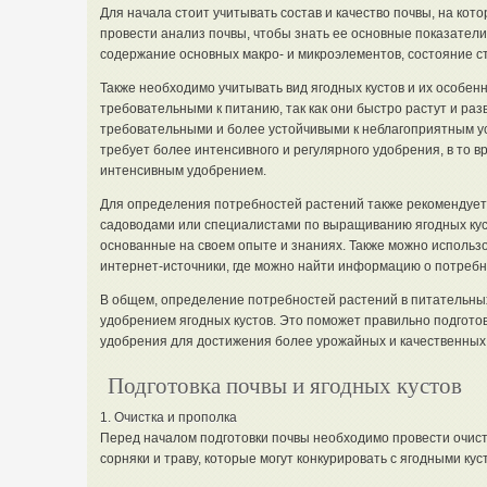
Для начала стоит учитывать состав и качество почвы, на кото
провести анализ почвы, чтобы знать ее основные показатели, 
содержание основных макро- и микроэлементов, состояние с
Также необходимо учитывать вид ягодных кустов и их особен
требовательными к питанию, так как они быстро растут и раз
требовательными и более устойчивыми к неблагоприятным у
требует более интенсивного и регулярного удобрения, в то в
интенсивным удобрением.
Для определения потребностей растений также рекомендует
садоводами или специалистами по выращиванию ягодных куст
основанные на своем опыте и знаниях. Также можно исполь
интернет-источники, где можно найти информацию о потребно
В общем, определение потребностей растений в питательных
удобрением ягодных кустов. Это поможет правильно подгото
удобрения для достижения более урожайных и качественных 
Подготовка почвы и ягодных кустов
1. Очистка и прополка
Перед началом подготовки почвы необходимо провести очистк
сорняки и траву, которые могут конкурировать с ягодными кус