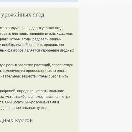
е урожайных ягод
т о получении щедрого урожая ягод,
зовать для приготовления вкусных джемов,
днако, чтобы ягоды радовали своими
им необходимо обеспечить правильное
жных факторов является удобрение ягодных
ую роль в развитии растений, способствуя
иологических процессов и силы роста.
питательных веществ, чтобы обеспечить
добрений, определение оптимального
ных кустов наиболее полезными являются
воз. Они богаты микроэлементами и
одоношение ягодных кустов.
одных кустов