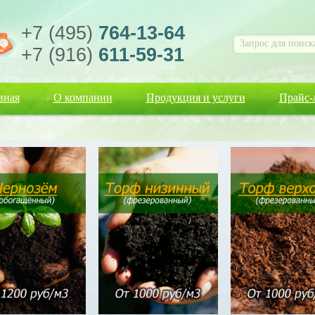
+7 (495)
764-13-64
+7 (916)
611-59-31
вная
О компании
Продукция и услуги
Прайс-