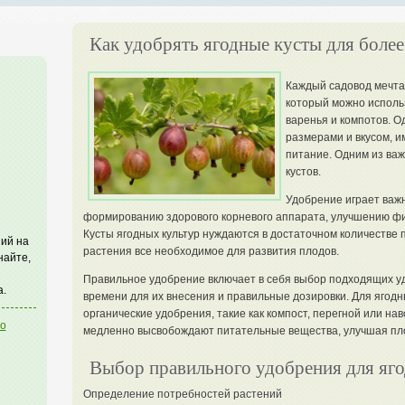
Как удобрять ягодные кусты для боле
Каждый садовод мечтае
который можно исполь
варенья и компотов. О
размерами и вкусом, 
питание. Одним из ва
кустов.
Удобрение играет важн
формированию здорового корневого аппарата, улучшению физ
Кусты ягодных культур нуждаются в достаточном количестве 
ий на
растения все необходимое для развития плодов.
найте,
Правильное удобрение включает в себя выбор подходящих у
а.
времени для их внесения и правильные дозировки. Для ягод
органические удобрения, такие как компост, перегной или на
го
медленно высвобождают питательные вещества, улучшая пл
Выбор правильного удобрения для яг
Определение потребностей растений