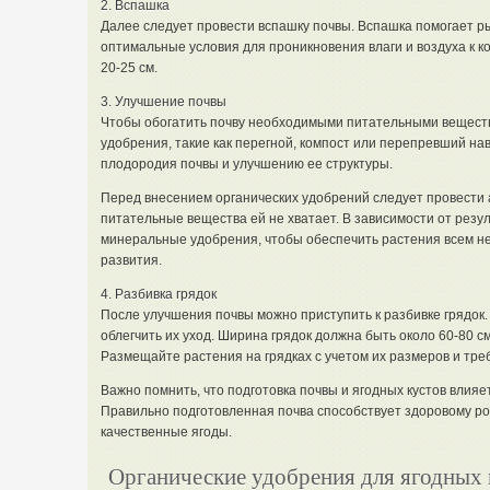
2. Вспашка
Далее следует провести вспашку почвы. Вспашка помогает ры
оптимальные условия для проникновения влаги и воздуха к к
20-25 см.
3. Улучшение почвы
Чтобы обогатить почву необходимыми питательными веществ
удобрения, такие как перегной, компост или перепревший н
плодородия почвы и улучшению ее структуры.
Перед внесением органических удобрений следует провести 
питательные вещества ей не хватает. В зависимости от резу
минеральные удобрения, чтобы обеспечить растения всем н
развития.
4. Разбивка грядок
После улучшения почвы можно приступить к разбивке грядок.
облегчить их уход. Ширина грядок должна быть около 60-80 см
Размещайте растения на грядках с учетом их размеров и тр
Важно помнить, что подготовка почвы и ягодных кустов влияе
Правильно подготовленная почва способствует здоровому ро
качественные ягоды.
Органические удобрения для ягодных 