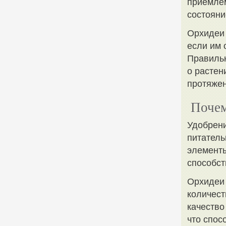
приемлем
состояни
Орхидеи 
если им 
Правиль
о растен
протяжен
Почем
Удобрени
питател
элементы
способст
Орхидеи 
количест
качество
что спос