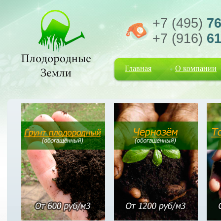
+7 (495)
76
+7 (916)
61
Главная
О компании