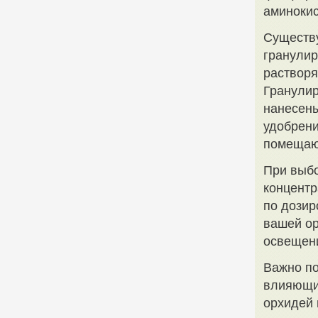
аминокис
Существу
гранулир
растворя
Гранулир
нанесены
удобрени
помещают
При выбо
концентр
по дозир
вашей ор
освещени
Важно по
влияющих
орхидей 