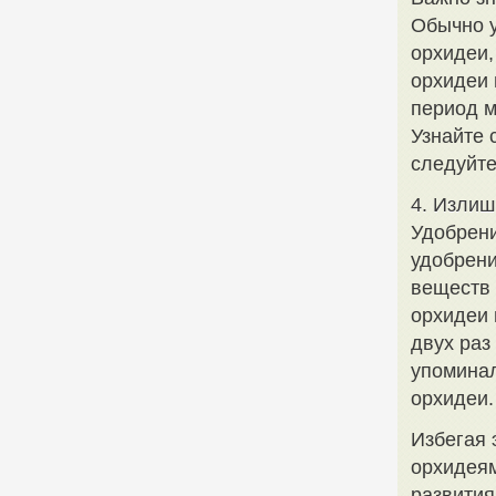
Обычно у
орхидеи,
орхидеи 
период м
Узнайте 
следуйте
4. Излиш
Удобрени
удобрени
веществ 
орхидеи 
двух раз
упоминал
орхидеи.
Избегая 
орхидеям
развития