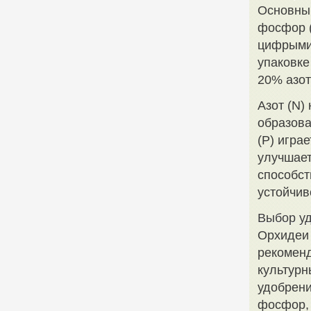
Основным
фосфор (
цифрыми 
упаковке
20% азот
Азот (N)
образова
(P) игра
улучшает
способст
устойчив
Выбор у
Орхидеи 
рекоменд
культурн
удобрени
фосфор, 