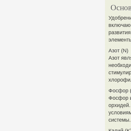
Основ
Удобрени
включаю
развития
элемент
Азот (N)
Азот явл
необходи
стимулир
хлорофил
Фосфор 
Фосфор и
орхидей.
условиям
системы.
Калий (K