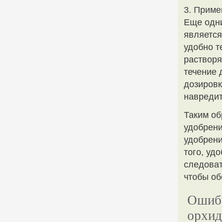
3. Приме
Еще одни
является
удобно т
раствор
течение 
дозировк
навредит
Таким об
удобрени
удобрени
того, уд
следоват
чтобы об
Ошибк
орхид