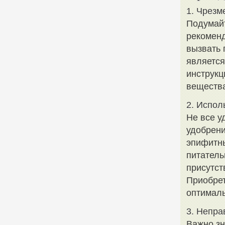
1. Чрезм
Подумайт
рекоменд
вызвать 
является
инструкц
вещества
2. Испол
Не все у
удобрени
эпифитны
питатель
присутст
Приобрет
оптималь
3. Непра
Важно зн