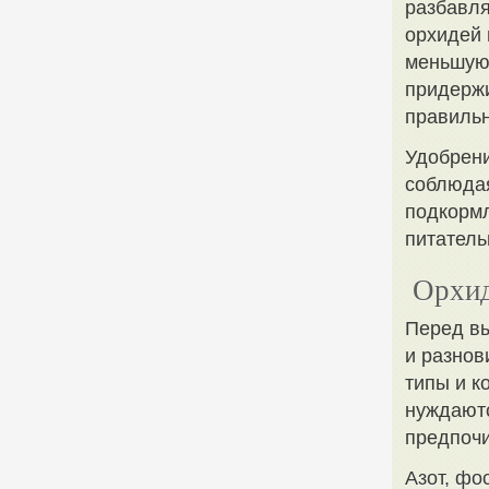
разбавля
орхидей 
меньшую 
придержи
правильн
Удобрени
соблюдая
подкормл
питатель
Орхид
Перед вы
и разнов
типы и к
нуждаютс
предпоч
Азот, фо