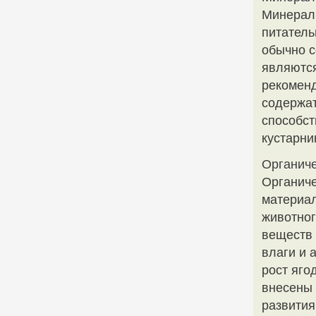
Минерал
питатель
обычно с
являются
рекоменд
содержат
способс
кустарни
Органиче
Органиче
материал
животног
веществ 
влаги и 
рост яго
внесены 
развития