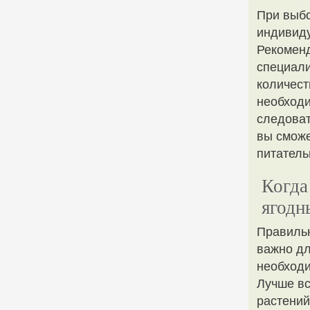
При выбо
индивиду
Рекоменд
специали
количест
необходи
следоват
вы сможе
питатель
Когда
ягодн
Правильн
важно дл
необходи
Лучше вс
растений