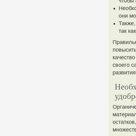
чтобы 
Необхо
они мо
Также,
так ка
Правильн
повысить
качество
своего с
развития
Необх
удобр
Органиче
материал
остатков
множеств