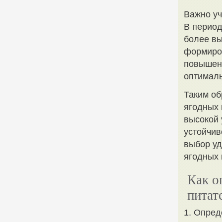
Важно уч
В период
более вы
формиров
повышен
оптималь
Таким об
ягодных 
высокой 
устойчив
выбор у
ягодных 
Как о
питат
1. Опред