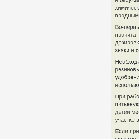
и окружа
химическ
вредными
Во-первы
прочитат
дозировк
знаки и 
Необходи
резиновы
удобрени
использо
При рабо
питьевую
детей ме
участке 
Если при