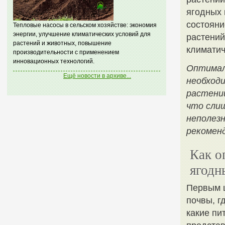
ягодных 
состояни
Тепловые насосы в сельском хозяйстве: экономия
энергии, улучшение климатических условий для
растений
растений и животных, повышение
климатич
производительности с применением
инновационных технологий.
Оптимал
Ещё новости в архиве...
необход
растени
что сли
неполез
рекомен
Как о
ягодн
Первым ш
почвы, г
какие пи