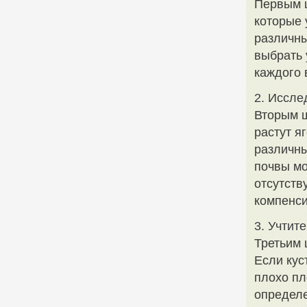
Первым ш
которые 
различны
выбрать 
каждого 
2. Иссле
Вторым ш
растут я
различны
почвы мо
отсутств
компенси
3. Учтит
Третьим 
Если кус
плохо пл
определе