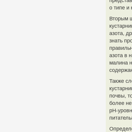
представ
о типе и
Вторым ш
кустарни
азота, д
знать пр
правильн
азота в 
малина н
содержа
Также сл
кустарни
почвы, т
более не
pH-уровн
питатель
Определе