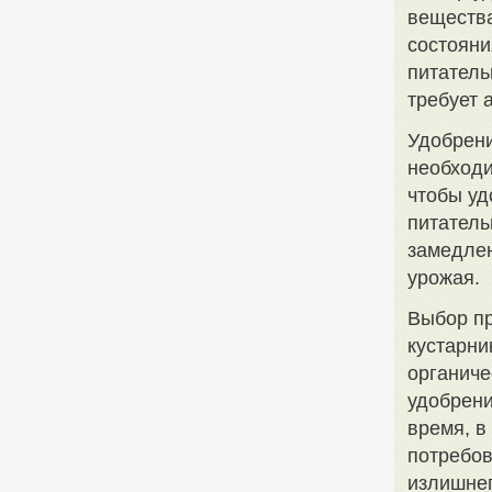
вещества
состояни
питатель
требует 
Удобрени
необходи
чтобы уд
питатель
замедлен
урожая.
Выбор пр
кустарни
органиче
удобрени
время, в
потребов
излишнег