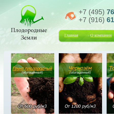
+7 (495)
76
+7 (916)
61
Главная
О компании