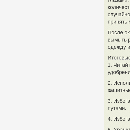
глазами,
количест
случайно
принять 
После ок
вымыть р
одежду и
Итоговы
1. Читай
удобрени
2. Испол
защитные
3. Избег
путями.
4. Избег
5. Храни