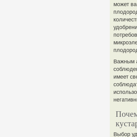
может ва
плодород
количест
удобрени
потребов
микроэле
плодоро
Важным а
соблюден
имеет св
соблюдат
использо
негатив
Почем
куста
Выбор уд