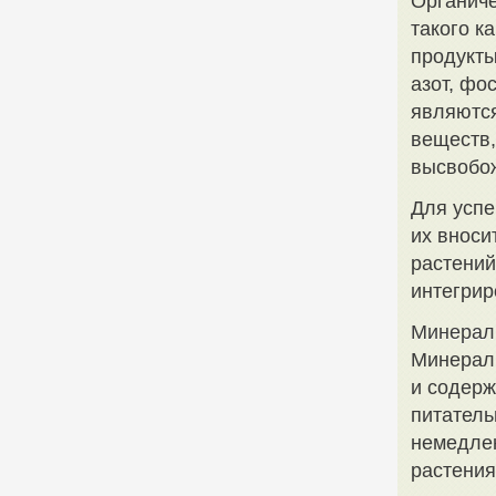
Органиче
такого к
продукты
азот, фо
являютс
веществ,
высвобож
Для успе
их вноси
растений
интегрир
Минерал
Минераль
и содерж
питатель
немедлен
растени