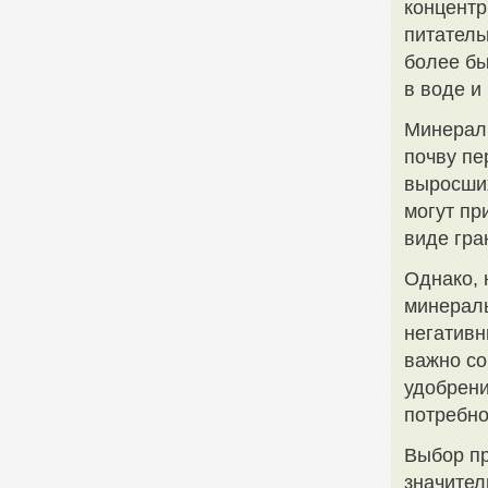
концент
питатель
более бы
в воде и
Минераль
почву пе
выросших
могут пр
виде гра
Однако, 
минераль
негативн
важно со
удобрени
потребно
Выбор п
значител