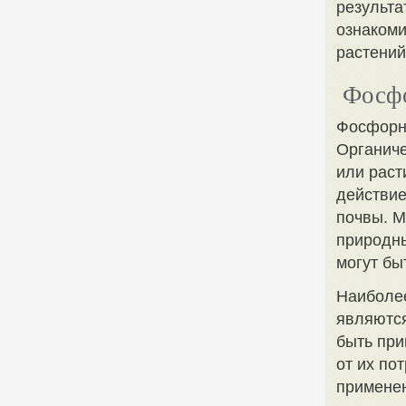
результа
ознакоми
растений
Фосфо
Фосфорны
Органиче
или раст
действие
почвы. 
природн
могут бы
Наиболе
являются
быть при
от их по
применен