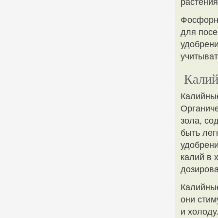
растения
Фосфорны
для посе
удобрени
учитыват
Калий
Калийные
Органиче
зола, со
быть ле
удобрени
калий в 
дозирова
Калийные
они стим
и холоду