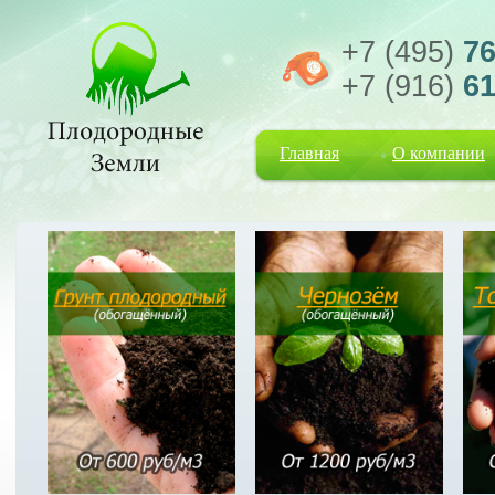
+7 (495)
76
+7 (916)
61
Главная
О компании