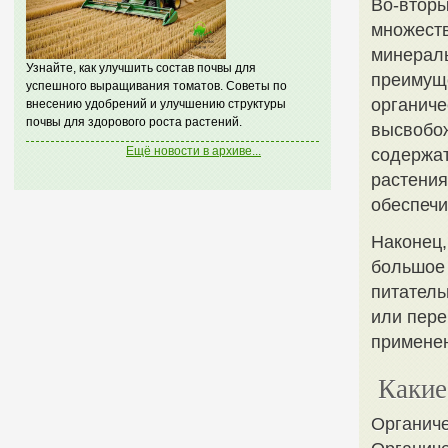
Во-вторы
множеств
минераль
Узнайте, как улучшить состав почвы для
преимуще
успешного выращивания томатов. Советы по
органиче
внесению удобрений и улучшению структуры
почвы для здорового роста растений.
высвобо
Ещё новости в архиве...
содержат
растения
обеспечи
Наконец,
большое 
питатель
или пере
применен
Какие
Органиче