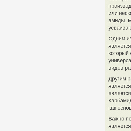
произво
или неск
амиды. М
усваиваю
Одним и
является
который 
универса
видов ра
Другим 
является
является
Карбамид
как осно
Важно по
являетс