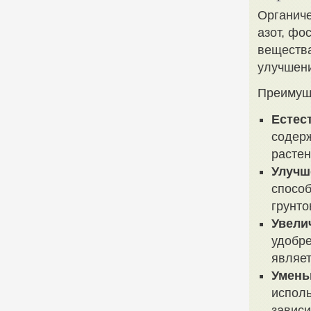
Органиче
азот, фо
вещества
улучшени
Преимуще
Естес
содерж
растен
Улучш
спосо
грунто
Увели
удобре
являе
Умень
исполь
зависи