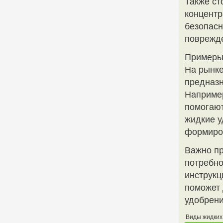
Также ст
концентр
безопасн
поврежде
Примеры
На рынке
предназн
Например
помогают
жидкие у
формиров
Важно пр
потребно
инструкц
поможет 
удобрени
Виды жидких