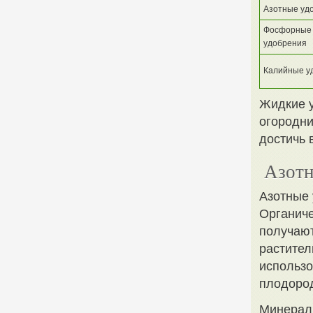
Азотные уд
Фосфорные
удобрения
Калийные у
Жидкие у
огородни
достичь 
Азотн
Азотные 
Органиче
получают
растител
использо
плодоро
Минераль