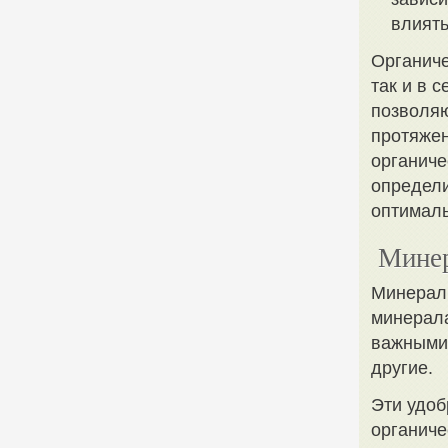
влиять
Органиче
так и в 
позволяю
протяжен
органиче
определи
оптималь
Минер
Минераль
минерала
важными 
другие.
Эти удоб
органиче