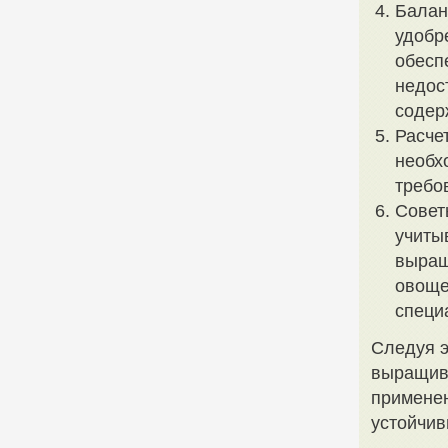
Балан
удобр
обесп
недос
содер
Расче
необх
требо
Совет
учиты
выращ
овоще
специ
Следуя э
выращив
применен
устойчив