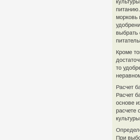
культуры
питанию.
морковь 
удобрени
выбрать 
питатель
Кроме то
достаточ
то удобр
неравном
Расчет б
Расчет б
основе и
расчете 
культуры
Определ
При выбо