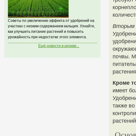
корнепло
количест
Советы по увеличению эффекта от удобрений на
Вторым 
участках с низким содержанием кальция. Узнайте,
как улучшить питание растений и повысить
Удобрени
урожайность при недостатке этого элемента.
удобрени
Ещё новости в архиве...
окружаю
почвы. 
питатель
растения
Кроме т
имеет бо
Удобрени
также во
контроли
растений
Основ