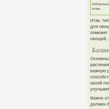
Нейтральн
почвы
Итак, ти
для овощ
поможет 
овощей, 
Балан
Основны
растения
важную 
способст
калий по
улучшает
Важно от
должен б