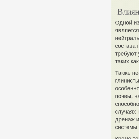
Влиян
Одной из
является
нейтраль
состава 
требуют 
таких ка
Также не
глинисты
особенно
почвы, 
способно
случаях 
дренаж и
системы 
Кроме то