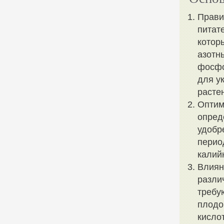
Прави
питат
котор
азотн
фосфо
для у
расте
Оптим
опред
удобр
перио
калий
Влиян
разли
требу
плодо
кисло