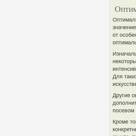
Оптим
Оптимал
значение
от особе
оптимал
Изначаль
некоторы
интенсив
Для таки
искусств
Другие о
дополнит
посевом 
Кроме то
конкретн