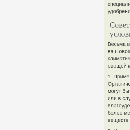
специали
удобрени
Совет
услов
Весьма в
ваш овощ
климатич
овощей м
1. Приме
Органиче
могут бы
или в сл
влагоуде
более м
веществ 