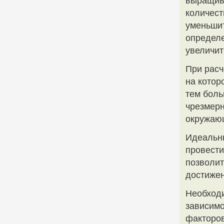
выращив
количест
уменьшит
определе
увеличит
При расч
на котор
тем боль
чрезмерн
окружаю
Идеальны
провести
позволит
достижен
Необходи
зависимо
факторов