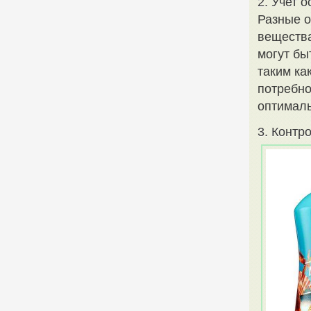
2. Учет 
Разные о
вещества
могут бы
таким ка
потребно
оптималь
3. Контр