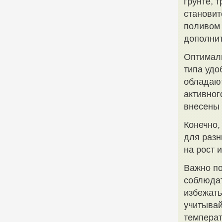
грунте, 
становит
поливом 
дополнит
Оптималь
типа удо
обладают
активног
внесены 
Конечно,
для разн
на рост 
Важно по
соблюдат
избежать
учитывай
температ