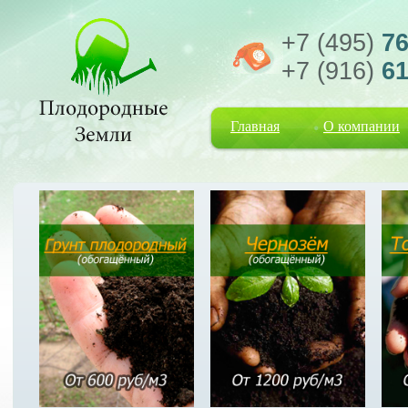
+7 (495)
76
+7 (916)
61
Главная
О компании