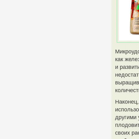
Микроудо
как желе
и развит
недостат
выращив
количест
Наконец,
использо
другими
плодовит
своих ра