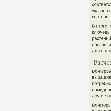
соответс
указано 
соотноше
В итоге,
ключевы
растений
обеспечи
для полн
Расче
Во-первы
выращива
потребно
помидоры
другие о
Во-вторы