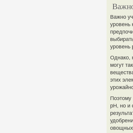
Важно
Важно уч
уровень 
предпочи
выбирать
уровень 
Однако, 
могут та
вещества
этих эле
урожайно
Поэтому 
pH, но и
результа
удобрени
овощных