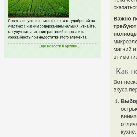
сказатьс
Важно п
Советы по увеличению эффекта от удобрений на
требуют
участках с низким содержанием кальция. Узнайте,
как улучшить питание растений и повысить
полноце
урожайность при недостатке этого элемента.
микроэле
Ещё новости в архиве...
магний и
внимание
Как п
Вот неск
вкуса пе
Выбор
остры
внима
отлич
кухне.