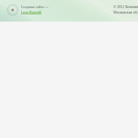
—
© 2012 Компан
Создание сайта
Leon Ruzveld
Московская обла