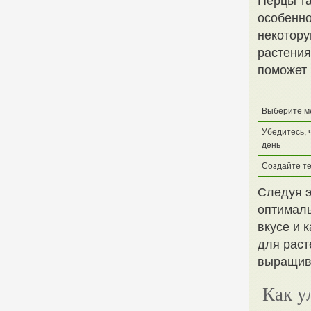
Перцы та
особенно
некотору
растения
поможет 
Выберите м
Убедитесь, 
день
Создайте те
Следуя э
оптималь
вкусе и 
для раст
выращив
Как у