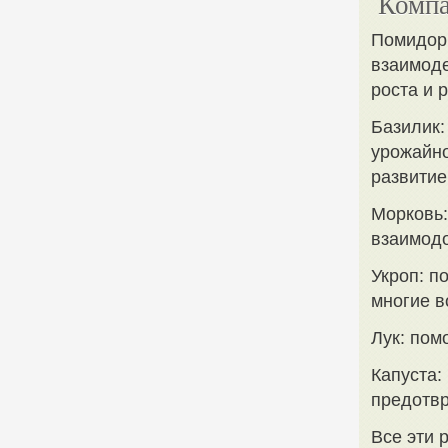
Компа
Помидоры
взаимоде
роста и 
Базилик:
урожайно
развитие
Морковь:
взаимодо
Укроп: п
многие в
Лук: пом
Капуста:
предотвр
Все эти 