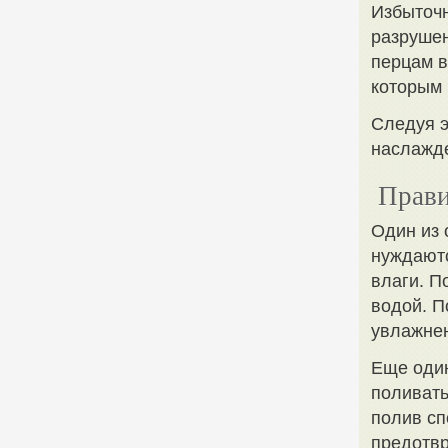
Избыточн
разрушен
перцам в
которым 
Следуя э
наслажде
Прави
Один из 
нуждаютс
влаги. П
водой. П
увлажне
Еще один
поливать
полив сп
предотвр