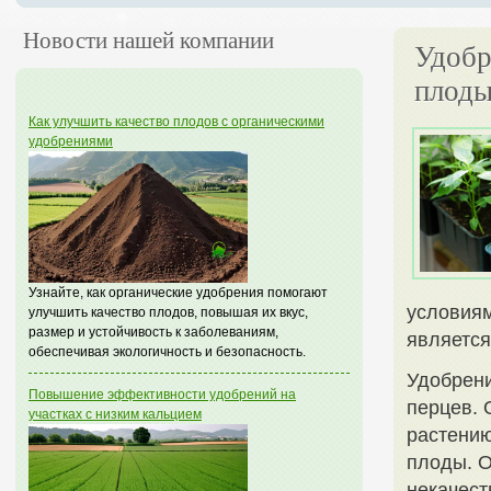
Новости нашей компании
Удобр
плоды
Как улучшить качество плодов с органическими
удобрениями
Узнайте, как органические удобрения помогают
условиям
улучшить качество плодов, повышая их вкус,
размер и устойчивость к заболеваниям,
является
обеспечивая экологичность и безопасность.
Удобрен
Повышение эффективности удобрений на
перцев. 
участках с низким кальцием
растению
плоды. О
некачест