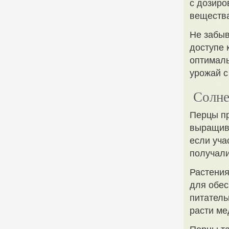
с дозиро
веществ
Не забыв
доступе 
оптималь
урожай с
Солне
Перцы пр
выращива
если уча
получали
Растения
для обес
питатель
расти ме