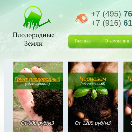
+7 (495)
76
+7 (916)
61
Главная
О компании