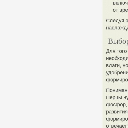
включ
от вре
Следуя э
наслажда
Выбор
Для того
необходи
влаги, н
удобрени
формиров
Пониман
Перцы ну
фосфор, 
развития
формиров
отвечает