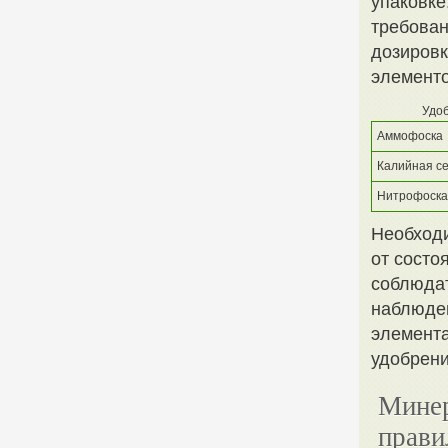
упаковке
требован
дозировк
элементо
Удо
Аммофоска
Калийная с
Нитрофоска
Необходи
от состо
соблюдат
наблюден
элемента
удобрени
Минер
прави