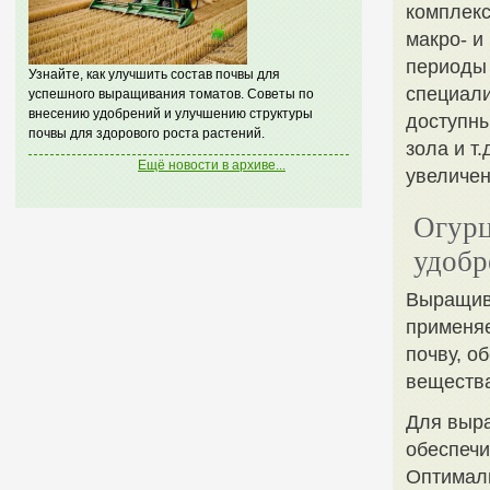
комплекс
макро- и
периоды 
Узнайте, как улучшить состав почвы для
специали
успешного выращивания томатов. Советы по
внесению удобрений и улучшению структуры
доступны
почвы для здорового роста растений.
зола и т
Ещё новости в архиве...
увеличен
Огурц
удобр
Выращива
применяе
почву, о
вещества
Для выра
обеспечи
Оптималь