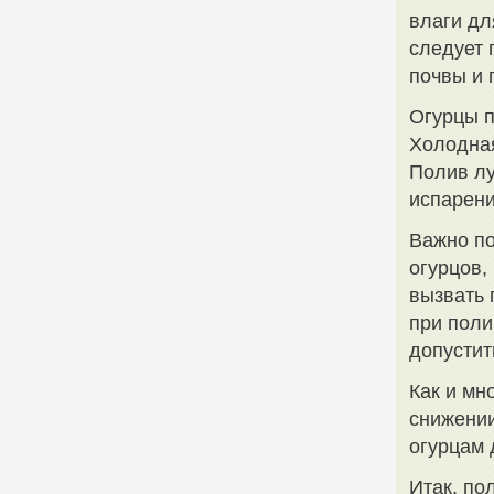
влаги дл
следует 
почвы и 
Огурцы п
Холодная
Полив лу
испарени
Важно по
огурцов,
вызвать 
при поли
допустит
Как и мн
снижении
огурцам 
Итак, по