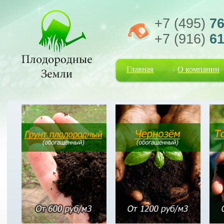
+7 (495)
76
+7 (916)
61
Главная
О компании