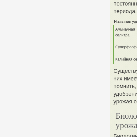
постоянн
периода.
Название уд
Аммиачная
селитра
Суперфосф
Калийная с
Существу
них имее
помнить,
удобрени
урожая о
Биоло
урожа
Биологич