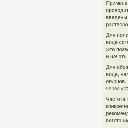
Применен
проводит
введены 
растворо
Для поли
воде сог
Это позв
и начать
Для обра
воде, на
огурцов.
через ус
Частота 
конкретн
рекоменд
вегетаци