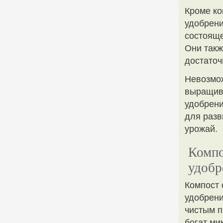
Кроме ко
удобрени
состояще
Они такж
достаточ
Невозмо
выращива
удобрени
для разв
урожай.
Компо
удобр
Компост 
удобрени
чистым п
богат ми