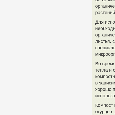
органиче
растений
Для испо
необходи
органиче
листья, 
специаль
микроорг
Во время
тепла и 
компостн
в зависи
хорошо п
использ
Компост 
огурцов.