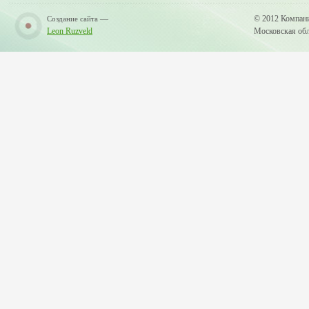
—
© 2012 Компан
Создание сайта
Leon Ruzveld
Московская обла