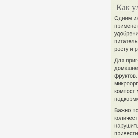
Как у
Одним и
применен
удобрени
питатель
росту и 
Для приг
домашнег
фруктов,
микроорг
компост 
подкормк
Важно по
количест
нарушить
привести