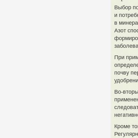
Выбор по
и потреб
в минера
Азот спо
формиров
заболева
При при
определе
почву пе
удобрени
Во-вторы
применен
следоват
негативн
Кроме то
Регулярн