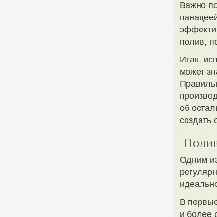
Важно по
панацеей
эффектив
полив, п
Итак, ис
может зн
Правильн
производ
об остал
создать 
Полив
Одним из
регулярн
идеально
В первые
и более 