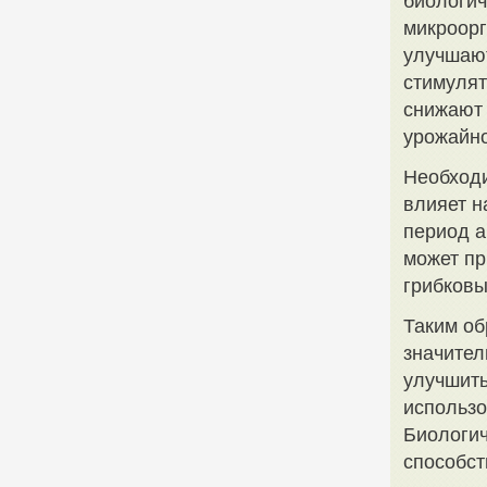
биологич
микроорг
улучшают
стимулят
снижают 
урожайно
Необходи
влияет н
период а
может пр
грибковы
Таким об
значител
улучшить
использо
Биологич
способст