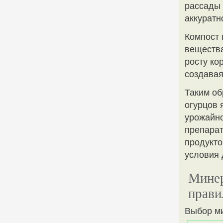
рассады 
аккуратн
Компост 
вещества
росту ко
создавая
Таким об
огурцов
урожайно
препарат
продукто
условия 
Минер
прави
Выбор м