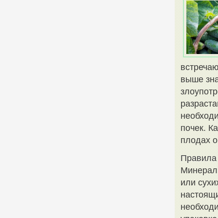
встречаю
выше зна
злоупотр
разраст
необходи
почек. К
плодах о
Правила
Минераль
или сухи
настоящи
необходи