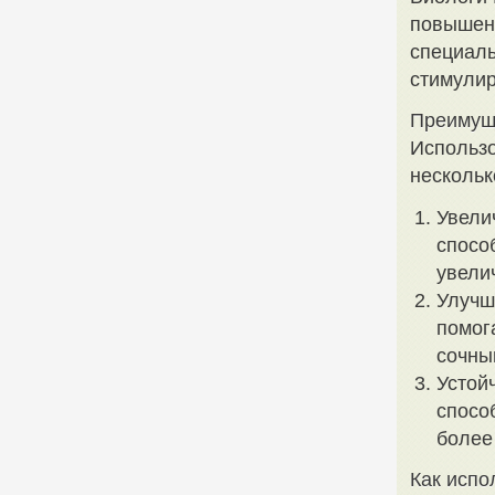
повышени
специал
стимулир
Преимуще
Использо
нескольк
Увели
спосо
увели
Улучш
помог
сочны
Устой
спосо
более
Как испо