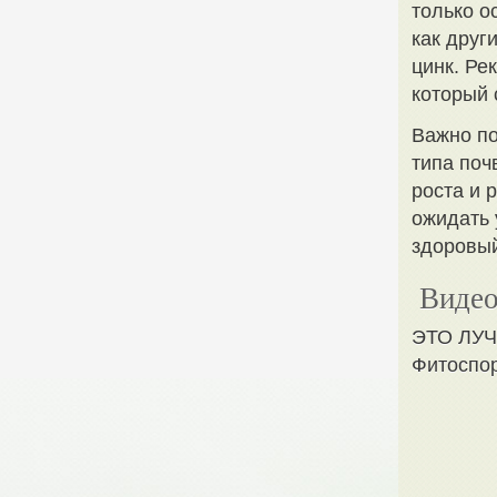
только о
как друг
цинк. Ре
который 
Важно по
типа поч
роста и 
ожидать 
здоровый
Видео
ЭТО ЛУЧ
Фитоспо