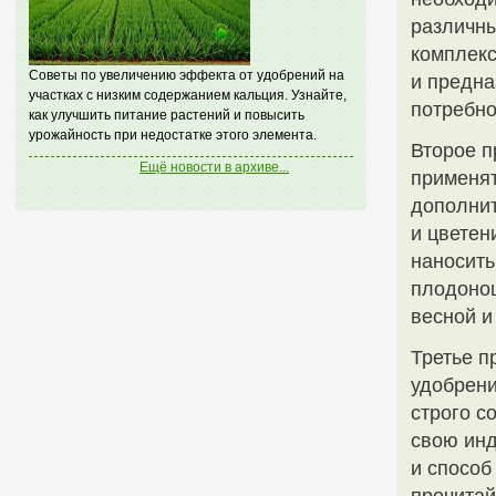
различны
комплекс
Советы по увеличению эффекта от удобрений на
и предна
участках с низким содержанием кальция. Узнайте,
потребно
как улучшить питание растений и повысить
урожайность при недостатке этого элемента.
Второе п
Ещё новости в архиве...
применят
дополнит
и цветен
наносить
плодонош
весной и
Третье п
удобрени
строго с
свою инд
и способ