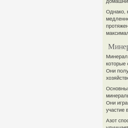
домашни
Однако, 
медленне
протяжен
максимал
Минер
Минераль
которые 
Они полу
хозяйств
Основны
минераль
Они игра
участие 
Азот спо
улучшает