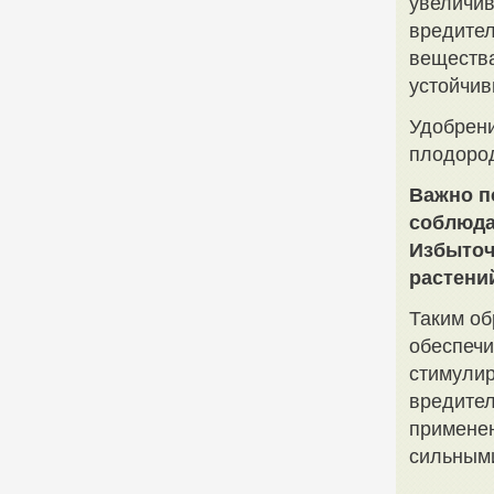
увеличив
вредител
вещества
устойчив
Удобрени
плодород
Важно п
соблюда
Избыточ
растени
Таким об
обеспечи
стимулир
вредител
применен
сильными