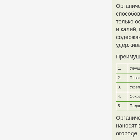
Органиче
способов
только о
и калий,
содержан
удержива
Преимуще
1.
Улучш
2.
Повы
3.
Укреп
4.
Сохра
5.
Подав
Органиче
наносят 
огороде,