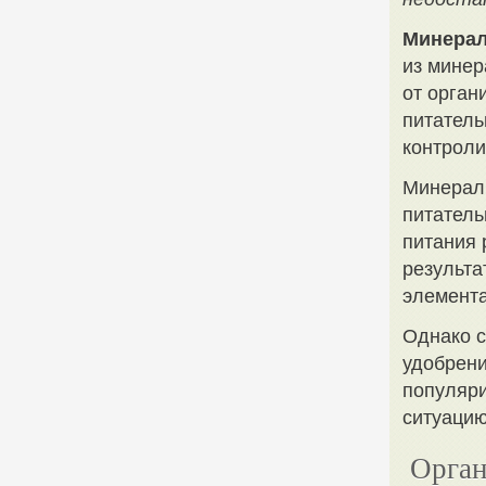
Минерал
из минер
от орган
питатель
контроли
Минерал
питатель
питания 
результа
элемента
Однако 
удобрени
популяри
ситуацию
Орган