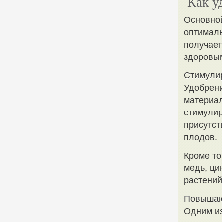
Как у
Основной
оптималь
получает
здоровым
Стимулир
Удобрени
материал
стимулир
присутст
плодов.
Кроме то
медь, ци
растений
Повышают
Одним из