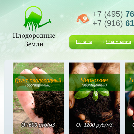
+7 (495)
76
+7 (916)
61
Главная
О компании