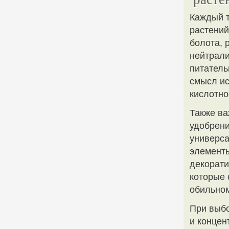
Каждый т
растений
болота, 
нейтрали
питатель
смысл ис
кислотно
Также ва
удобрени
универса
элементы
декорати
которые
обильном
При выбо
и концен