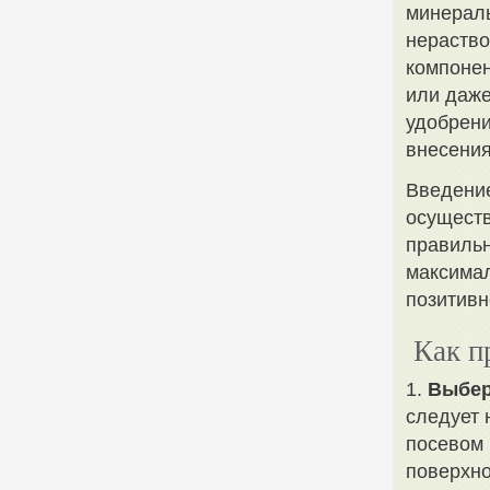
минераль
нераство
компонен
или даже
удобрени
внесения
Введение
осуществ
правильн
максимал
позитивн
Как п
1.
Выбер
следует 
посевом 
поверхно