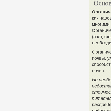
Основ
Органич
как наво
многими 
Органиче
(азот, ф
необходи
Органич
почвы, у
способст
почве.
Но необ
недоста
стоимос
питател
распред
недоста