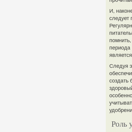
прочитай
И, након
следует 
Регулярн
питатель
помнить,
периода 
является
Следуя э
обеспечи
создать 
здоровый
особенно
учитыват
удобрени
Роль 