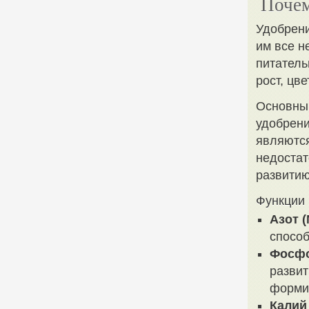
Почем
Удобрени
им все н
питатель
рост, цв
Основным
удобрени
являются
недостат
развитию
Функции 
Азот (
способ
Фосфо
развит
форми
Калий 