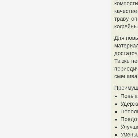
компостн
качестве
траву, о
кофейные
Для пов
материал
достаточ
Также не
периодич
смешива
Преимуще
Повыш
Удержа
Попол
Предо
Улучше
Уменьш