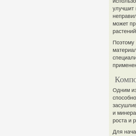
использо
улучшит 
неправил
может пр
растений
Поэтому
материал
специали
примене
Компо
Одним из
способно
засушлив
и минера
роста и 
Для нача