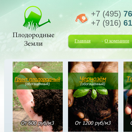
+7 (495)
76
+7 (916)
61
Главная
О компании