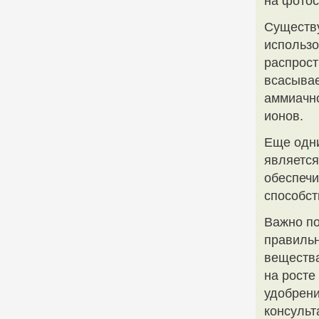
на фотос
Существу
использо
распрост
всасывае
аммиачно
ионов.
Еще одн
является
обеспечи
способст
Важно по
правильн
вещества
на росте
удобрени
консульт