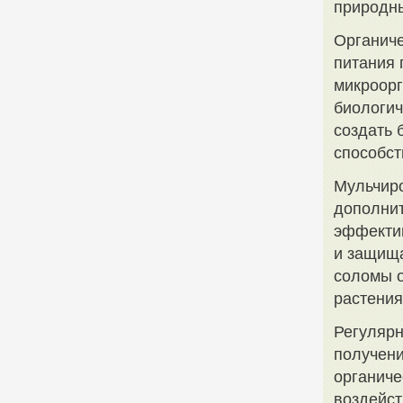
природны
Органич
питания 
микроорг
биологич
создать 
способст
Мульчир
дополнит
эффектив
и защища
соломы о
растения
Регуляр
получени
органиче
воздейст