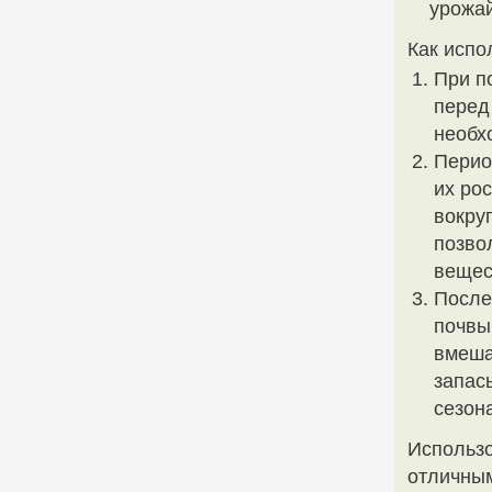
урожай
Как испо
При п
перед
необх
Перио
их ро
вокру
позво
вещес
После
почвы
вмеша
запас
сезон
Использо
отличным