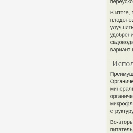
переуско
В итоге,
плодонош
улучшить
удобрени
садовода
вариант 
Испол
Преимуще
Органиче
минераль
органиче
микрофло
структур
Во-вторы
питатель