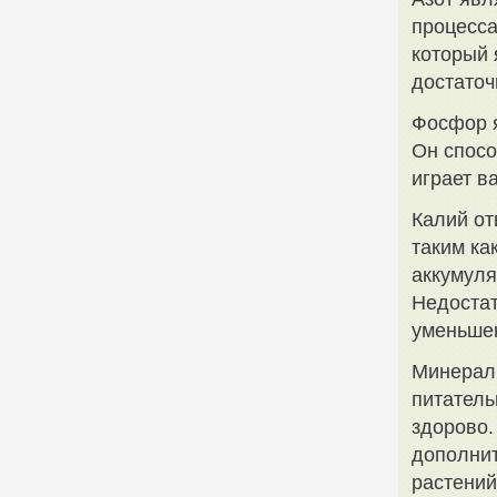
процесса
который 
достаточ
Фосфор я
Он спосо
играет в
Калий от
таким ка
аккумуля
Недостат
уменьше
Минерал
питатель
здорово.
дополнит
растений