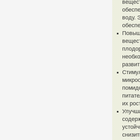
вещест
обеспе
воду. 
обеспе
Повыш
вещест
плодор
необхо
развит
Стимул
микроо
помидо
питате
их рос
Улучша
содер
устойч
снизит