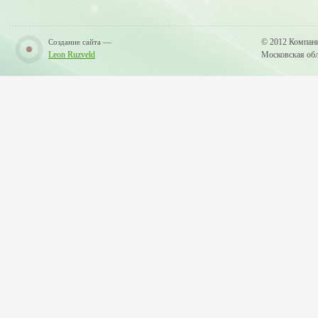
—
© 2012 Компан
Создание сайта
Leon Ruzveld
Московская обла