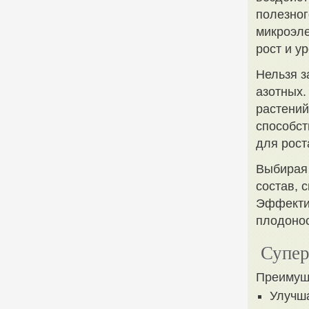
полезног
микроэле
рост и у
Нельзя з
азотных.
растений
способст
для рост
Выбирая 
состав, 
Эффектив
плодоно
Супер
Преимуще
Улучша