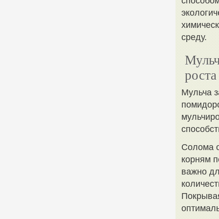
способом
экологич
химическ
среду.
Мульч
роста
Мульча з
помидор
мульчиро
способст
Солома о
корням п
важно дл
количест
Покрывая
оптималь