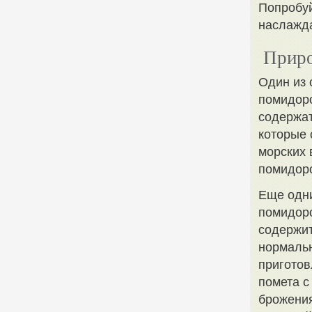
Попробуй
наслажда
Приро
Один из
помидоро
содержат
которые 
морских 
помидоро
Еще одн
помидоро
содержит
нормальн
приготов
помета с
брожения