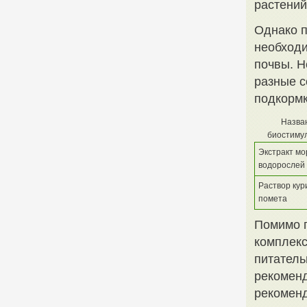
растений
Однако 
необходи
почвы. Н
разные с
подкормк
Назва
биостиму
Экстракт мо
водорослей
Раствор кур
помета
Помимо п
комплекс
питатель
рекоменд
рекоменд