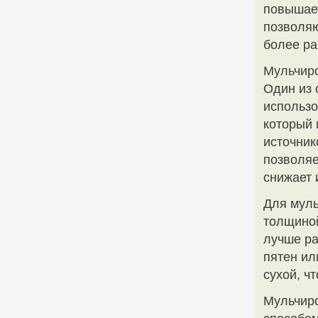
повышает
позволяю
более ра
Мульчир
Один из 
использо
который 
источник
позволяе
снижает 
Для мул
толщиной
лучше ра
пятен ил
сухой, ч
Мульчир