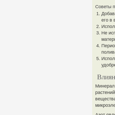
Советы п
Добав
его в
Испол
Не ис
матер
Перио
полив
Испол
удобр
Влиян
Минераль
растений
вещества
микроэл
Азот явл