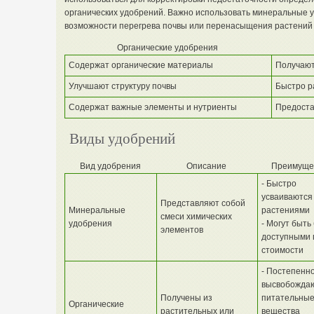
органических удобрений. Важно использовать минеральные 
возможности перегрева почвы или перенасыщения растений
Органические удобрения
Содержат органические материалы
Получают
Улучшают структуру почвы
Быстро р
Содержат важные элементы и нутриенты
Предоста
Виды удобрений
Вид удобрения
Описание
Преимуще
- Быстро
усваиваются
Представляют собой
Минеральные
растениями
смеси химических
удобрения
- Могут быть
элементов
доступными 
стоимости
- Постепенн
высвобожда
Получены из
питательны
Органические
растительных или
вещества