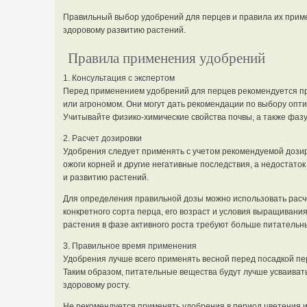
Правильный выбор удобрений для перцев и правила их прим
здоровому развитию растений.
Правила применения удобрений
1. Консультация с экспертом
Перед применением удобрений для перцев рекомендуется п
или агрономом. Они могут дать рекомендации по выбору опти
Учитывайте физико-химические свойства почвы, а также фазу
2. Расчет дозировки
Удобрения следует применять с учетом рекомендуемой дози
ожоги корней и другие негативные последствия, а недостато
и развитию растений.
Для определения правильной дозы можно использовать рас
конкретного сорта перца, его возраст и условия выращивани
растения в фазе активного роста требуют больше питательн
3. Правильное время применения
Удобрения лучше всего применять весной перед посадкой пе
Таким образом, питательные вещества будут лучше усваиват
здоровому росту.
Не рекомендуется применять удобрения в период цветения и