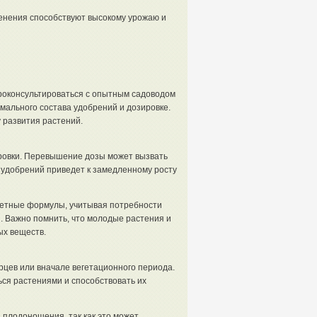
енения способствуют высокому урожаю и
роконсультироваться с опытным садоводом
мального состава удобрений и дозировке.
 развития растений.
ровки. Перевышение дозы может вызвать
к удобрений приведет к замедленному росту
четные формулы, учитывая потребности
я. Важно помнить, что молодые растения и
ых веществ.
рцев или вначале вегетационного периода.
ься растениями и способствовать их
 плодоношения, так как это может