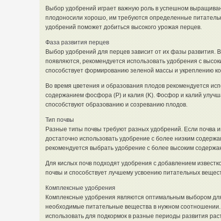
Выбор удобрений играет важную роль в успешном выращиван
плодоносили хорошо, им требуются определенные питатель
удобрений поможет добиться высокого урожая перцев.
Фаза развития перцев
Выбор удобрений для перцев зависит от их фазы развития. В 
появляются, рекомендуется использовать удобрения с высок
способствует формированию зеленой массы и укреплению ко
Во время цветения и образования плодов рекомендуется исп
содержанием фосфора (P) и калия (K). Фосфор и калий улуч
способствуют образованию и созреванию плодов.
Тип почвы
Разные типы почвы требуют разных удобрений. Если почва и
достаточно использовать удобрение с более низким содержан
рекомендуется выбрать удобрение с более высоким содержа
Для кислых почв подходят удобрения с добавлением известко
почвы и способствует лучшему усвоению питательных вещес
Комплексные удобрения
Комплексные удобрения являются оптимальным выбором для
необходимые питательные вещества в нужном соотношении.
использовать для подкормок в разные периоды развития рас