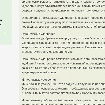
органических веществ – животного или растительного проис
удобрений могут служить компост, перегной, птичий помет и 
очередь, получают из природных минералов и производятся
Определение необходимых удобрений для ваших перцев мож
по
почвы. После получения результатов анализа, вы сможете оп
ы
необходимы для достижения оптимальных показателей плод
Органические удобрения
Органические удобрения – это продукты, которые были полу
материалов. Они содержат в себе много жизненно важных эл
энергии и питательных веществ для растений. Они вносят вк
способствуют росту микроорганизмов.
Органические удобрения включают источники органического 
удобрений являются компост, перегной, птичий помет и древ
почвы и в то же время заботиться о природе, так как их испо
вреда окружающей среде.
Минеральные удобрения
Минеральные удобрения – это продукты, полученные из при
Они содержат основные элементы, необходимые для роста и 
и калий. Они быстро растворяются в почве и могут быть пове
Минеральные удобрения обеспечивают быстрый и точно конт
использоваться для корректировки недостаточности определ