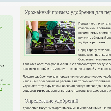
Урожайный призыв: удобрения для пе
Перцы - это изумитель
го
красочными, ароматны
незаменимым элементо
получить обильный ур
удобрять растения.
Перцы требуют хороше
становится неотъемле
Основными элементами
являются азот, фосфор и калий. Азот способствует росту зе
з в
развитие корней и стимулирует цветение, а калий улучшает ка
.
Лучшим удобрением для перцев является органическое удобре
м.
навоз. Они обеспечивают растения не только необходимыми
улучшают структуру почвы, облегчая доступ кислорода и воды
ия
содержат микроэлементы, которые полезны для здоровья ра
Определение удобрений
Удобрения могут быть органическими и минеральными. Орган