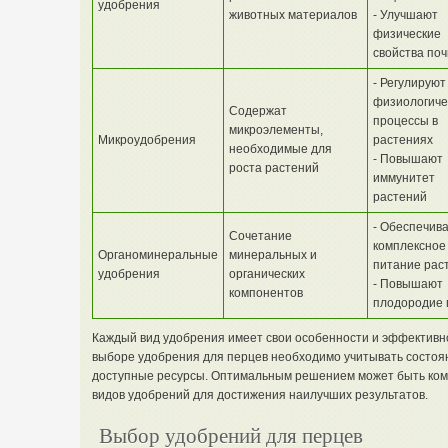
удобрения
животных материалов
- Улучшают
физические
свойства по
- Регулируют
физиологиче
Содержат
процессы в
микроэлементы,
Микроудобрения
растениях
необходимые для
- Повышают
роста растений
иммунитет
растений
- Обеспечив
Сочетание
комплексное
Органоминеральные
минеральных и
питание рас
удобрения
органических
- Повышают
компонентов
плодородие 
Каждый вид удобрения имеет свои особенности и эффективно
выборе удобрения для перцев необходимо учитывать состоян
доступные ресурсы. Оптимальным решением может быть ко
видов удобрений для достижения наилучших результатов.
Выбор удобрений для перцев