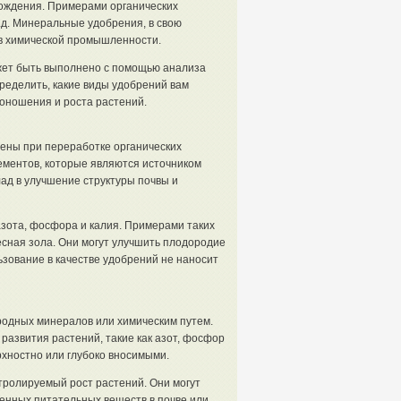
хождения. Примерами органических
т.д. Минеральные удобрения, в свою
 в химической промышленности.
ет быть выполнено с помощью анализа
ределить, какие виды удобрений вам
оношения и роста растений.
чены при переработке органических
ементов, которые являются источником
лад в улучшение структуры почвы и
азота, фосфора и калия. Примерами таких
есная зола. Они могут улучшить плодородие
льзование в качестве удобрений не наносит
родных минералов или химическим путем.
развития растений, такие как азот, фосфор
рхностно или глубоко вносимыми.
ролируемый рост растений. Они могут
енных питательных веществ в почве или