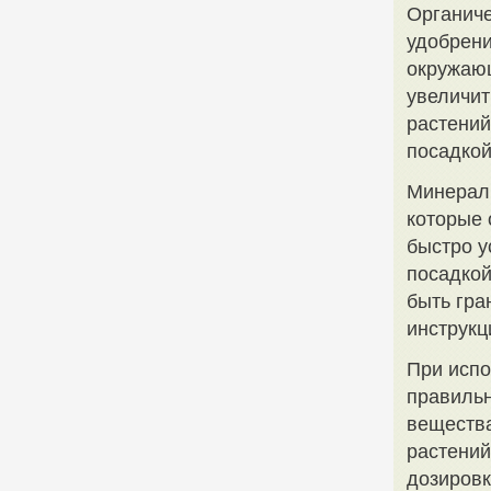
Органиче
удобрени
окружающ
увеличит
растений
посадкой
Минерал
которые 
быстро у
посадкой
быть гра
инструкц
При испо
правильн
вещества
растений
дозировк