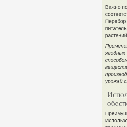
Важно по
соответс
Перебор 
питатель
растений
Примене
ягодных
способо
веществ
произво
урожай с
Испол
обесп
Преимущ
Использо