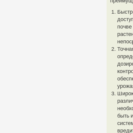
преимущ
Быстр
досту
почве
расте
непос
Точна
опред
дозир
контр
обесп
урожа
Широк
разли
необх
быть 
систе
вреди