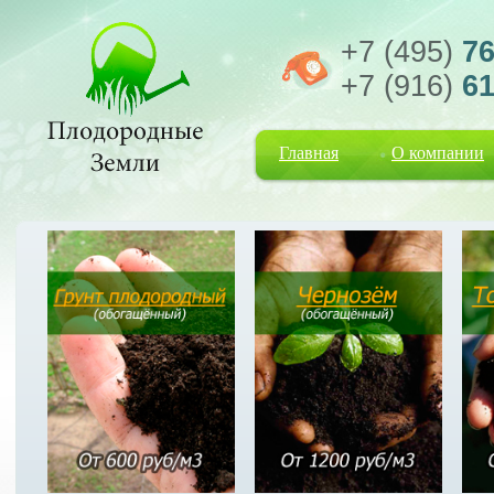
+7 (495)
76
+7 (916)
61
Главная
О компании