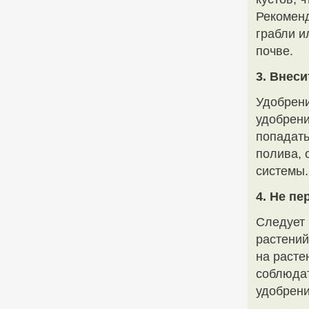
Рекоменд
грабли и
почве.
3. Внес
Удобрени
удобрени
попадать
полива, 
системы.
4. Не п
Следует 
растений
на расте
соблюдат
удобрени