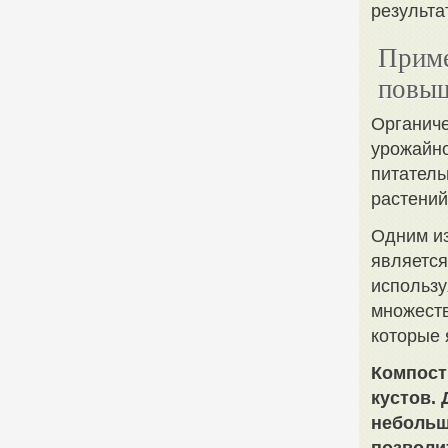
результат
Приме
повыш
Органиче
урожайно
питатель
растений
Одним из
является
использу
множеств
которые 
Компост
кустов. 
небольш