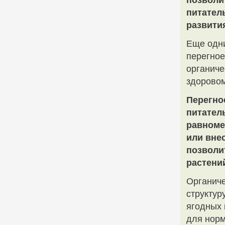
позволи
питател
развити
Еще одн
перегное
органиче
здоровом
Перегно
питател
равноме
или вне
позволи
растени
Органиче
структур
ягодных 
для норм