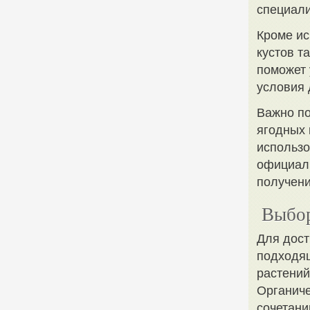
специали
Кроме ис
кустов т
поможет 
условия 
Важно по
ягодных 
использо
официал
получени
Выбор
Для дост
подходящ
растений
Органиче
сочетани