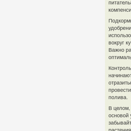
питатель
компенси
Подкормк
удобрени
использо
вокруг к
Важно ра
оптималь
Контроль
начинают
отразить
провести
полива.
В целом,
основой 
забывайт
растения