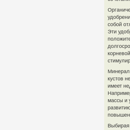
Органиче
удобрени
собой от
Эти удоб
положите
долгосро
корнево
стимулир
Минераль
кустов н
имеет не
Например
массы и 
развитию
повышени
Выбирая 