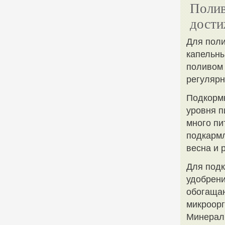
Полив
дости
Для поли
капельны
поливом 
регулярн
Подкормк
уровня п
много пи
подкарм
весна и 
Для подк
удобрени
обогащаю
микроорг
Минерал