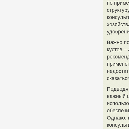
по приме
структур
консульт
хозяйств
удобрени
Важно по
кустов –
рекоменд
применен
недостат
сказатьс
Подводя 
важный ш
использо
обеспечи
Однако, 
консульт