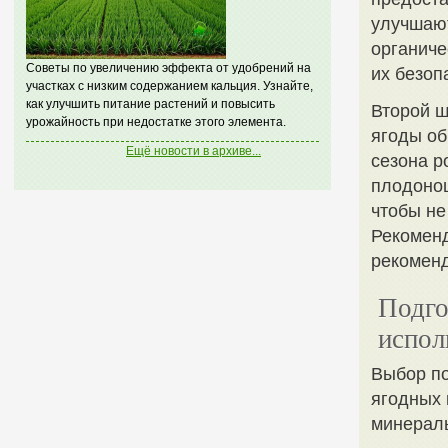
улучшают
органиче
Советы по увеличению эффекта от удобрений на
их безоп
участках с низким содержанием кальция. Узнайте,
как улучшить питание растений и повысить
Второй ш
урожайность при недостатке этого элемента.
ягоды об
Ещё новости в архиве...
сезона р
плодонош
чтобы не
Рекоменд
рекоменд
Подго
испол
Выбор п
ягодных 
минерал