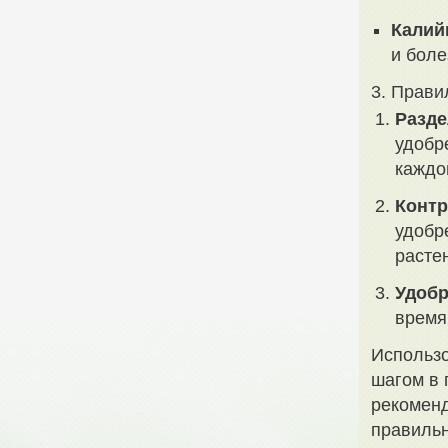
Калий
и боле
3. Прави
Разде
удобр
каждо
Контр
удобр
расте
Удобр
время
Использо
шагом в 
рекоменд
правильн