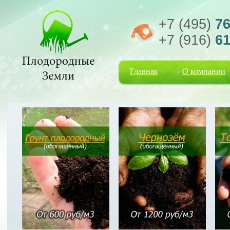
+7 (495)
76
+7 (916)
61
Главная
О компании