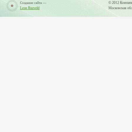
—
© 2012 Компан
Создание сайта
Leon Ruzveld
Московская обла