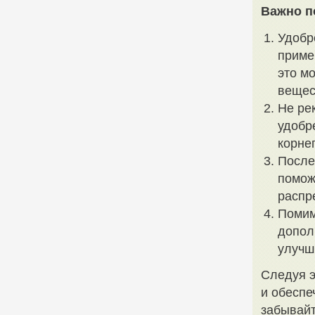
Важно п
Удобр
приме
это м
вещес
Не ре
удобре
корне
После
помож
распр
Помим
допол
улучш
Следуя э
и обеспе
забывайт