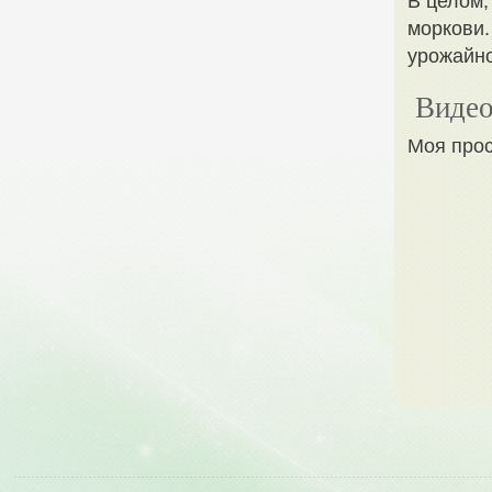
В целом,
моркови.
урожайно
Видео
Моя прос