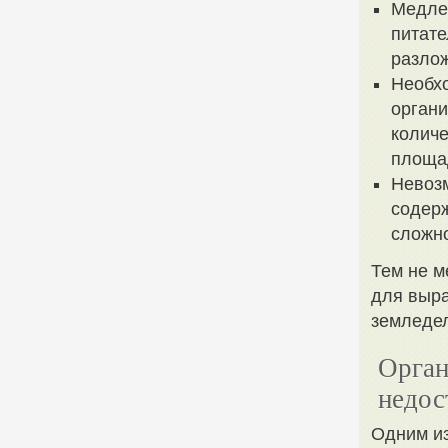
Медлен
питате
разлож
Необх
органи
количе
площа
Невозм
содерж
сложно
Тем не м
для выра
земледе
Орган
недос
Одним из