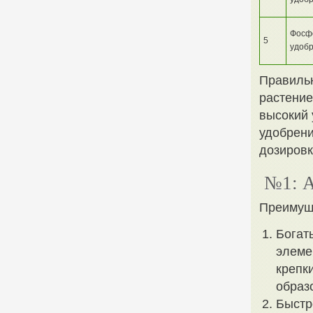
Фосф
5
удоб
Правильн
растение
высокий 
удобрен
дозировк
№1: 
Преимущ
Богат
элеме
крепк
образ
Быстр