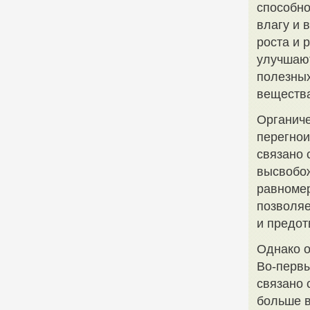
способно
влагу и 
роста и 
улучшают
полезных
веществ
Органиче
перегнои
связано 
высвобож
равномер
позволяе
и предот
Однако о
Во-первы
связано 
больше в