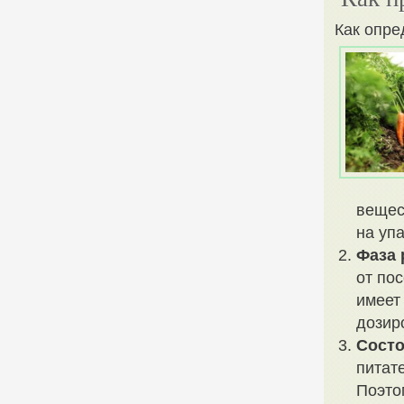
Как опре
вещес
на уп
Фаза 
от по
имеет
дозир
Состо
питат
Поэто