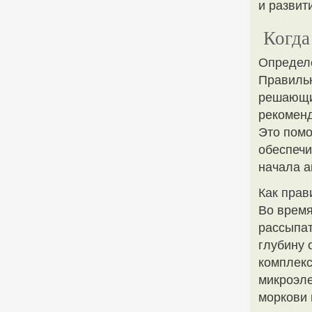
и развит
Когда
Определ
Правильн
решающи
рекоменд
Это помо
обеспечи
начала а
Как прав
Во время
рассыпат
глубину 
комплекс
микроэле
моркови 