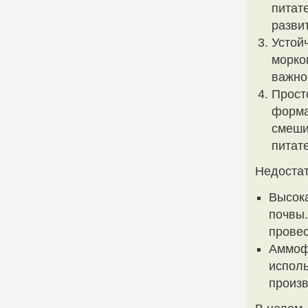
питат
разви
Устой
морко
важно
Прост
форма
смеши
питат
Недоста
Высок
почвы
провес
Аммофо
исполь
произв