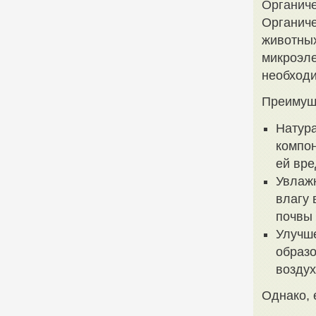
Органиче
Органиче
животных
микроэле
необходи
Преимуще
Натура
компон
ей вре
Увлажн
влагу 
почвы 
Улучше
образ
возду
Однако, 