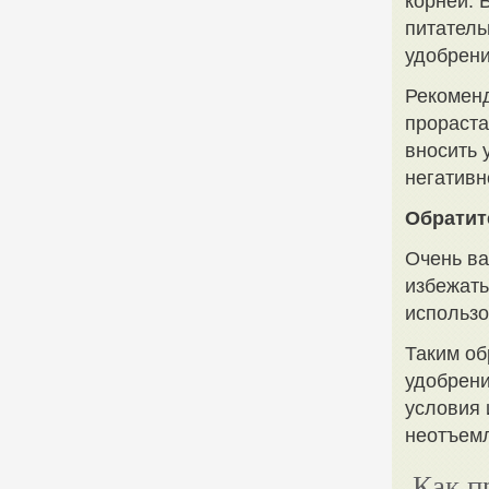
корней. 
питатель
удобрени
Рекоменд
прораста
вносить 
негативн
Обратит
Очень ва
избежать
использо
Таким об
удобрени
условия 
неотъем
Как п