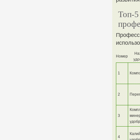
Топ-5
профе
Професси
использо
На
Номер
удо
1
Комп
2
Пере
Комп
3
мине
удоб
Кали
4
удоб