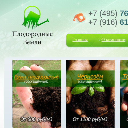
+7 (495)
76
+7 (916)
61
Главная
О компании