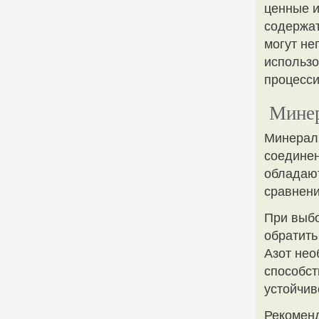
ценные и
содержат
могут не
использо
процесси
Минер
Минерал
соединен
обладают
сравнени
При выб
обратить
Азот нео
способст
устойчив
Рекоменд