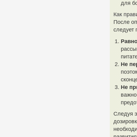
для б
Как прав
После оп
следует 
Равно
рассы
питат
Не пе
поэто
сконц
Не пр
важно
предо
Следуя э
дозировк
необходи
развития