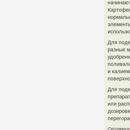
начинают
Картофел
нормальн
элемент
использо
Для подк
разные м
удобрени
поливаль
и калием
поверхно
Для под
препарат
или расп
дозировк
перегора
Оптималь