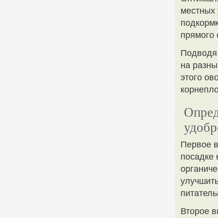
местных 
подкормк
прямого 
Подводя 
на разны
этого ов
корнепл
Опред
удобр
Первое в
посадке 
органиче
улучшить
питател
Второе в