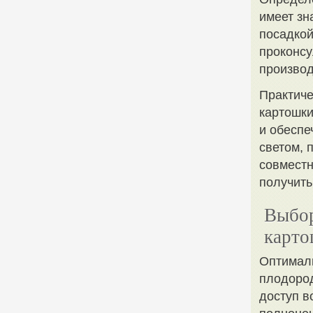
имеет зн
посадкой
проконсу
производ
Практич
картошки
и обеспе
светом, 
совместн
получить
Выбор
карт
Оптимал
плодород
доступ в