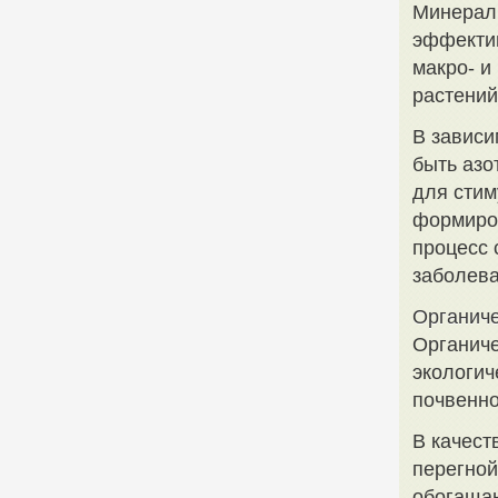
Минерал
эффекти
макро- и
растений
В зависи
быть азо
для стим
формиров
процесс 
заболев
Органиче
Органиче
экологич
почвенно
В качест
перегной
обогащаю