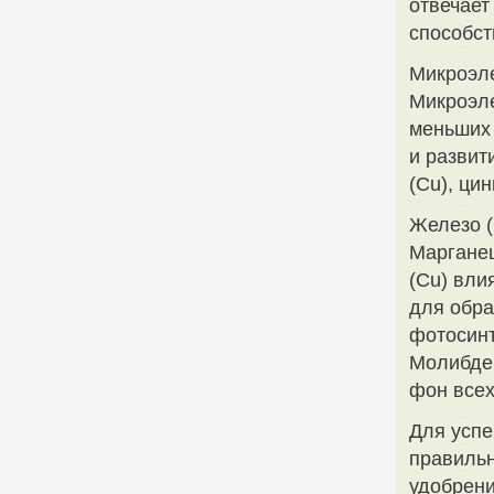
отвечает
способст
Микроэл
Микроэле
меньших 
и развит
(Cu), цин
Железо (
Марганец
(Cu) вли
для обра
фотосинт
Молибден
фон всех
Для усп
правильн
удобрени