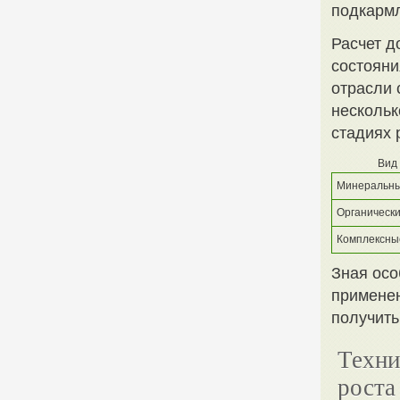
подкармл
Расчет д
состояни
отрасли 
нескольк
стадиях 
Вид
Минеральны
Органическ
Комплексны
Зная осо
применен
получить
Техни
роста