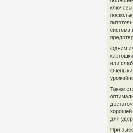
полноцен
ключевы
поскольк
питатель
система 
предотвр
Одним из
картошки
или слаб
Очень ки
урожайно
Также ст
оптималь
достаточ
хорошей 
для удер
При выбо