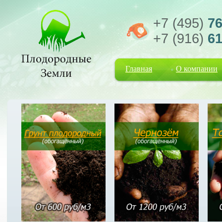
+7 (495)
76
+7 (916)
61
Главная
О компании