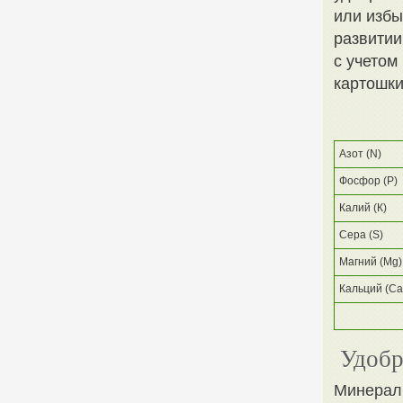
или избы
развитии
с учетом
картошки
Азот (N)
Фосфор (Р)
Калий (К)
Сера (S)
Магний (Mg)
Кальций (Ca
Удобр
Минерал