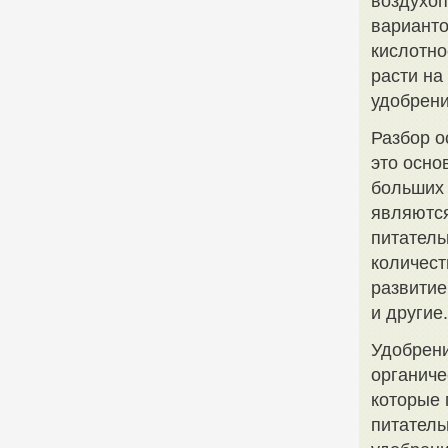
воздухо
варианто
кислотно
расти на
удобрени
Разбор о
это осно
больших
являются
питатель
количест
развитие
и другие.
Удобрени
органиче
которые 
питател