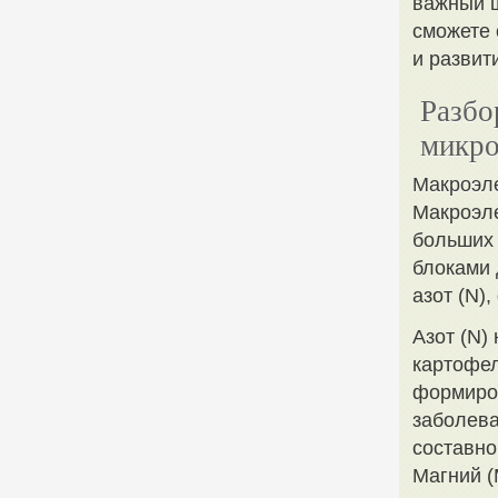
важный ш
сможете 
и развит
Разбо
микро
Макроэл
Макроэле
больших 
блоками 
азот (N),
Азот (N)
картофел
формиров
заболева
составно
Магний (