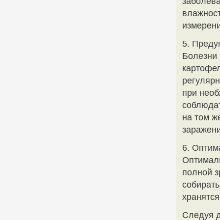
заболева
влажност
измерени
5. Преду
Болезни 
картофел
регулярн
при необ
соблюдат
на том ж
заражени
6. Оптим
Оптималь
полной з
собирать
хранятся
Следуя д