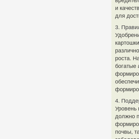
вредител
и качест
для дост
3. Прави
Удобрен
картошки
различно
роста. Н
богатые 
формиров
обеспечи
формиро
4. Подде
Уровень 
должно п
формиров
почвы, т