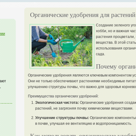
Органические удобрения для растений 
Создание зеленого угол
хобби, но и важная ча
ими
растения процветали,
вещества. В этой стат
использования органич
сада.
Почему органи
Органические удобрения являются ключевым компонентом усп
гают
Они не только обеспечивают растениями необходимые питат
,
улучшению структуры почвы, что важно для здоровья корнево
Преимущества органических удобрений:
Экологическая чистота:
Органические удобрения создаю
растений, не загрязняя почву химическими веществами.
Улучшение структуры почвы:
Органические компоненты
в почве, улучшая ее вентиляцию и водопроницаемость.