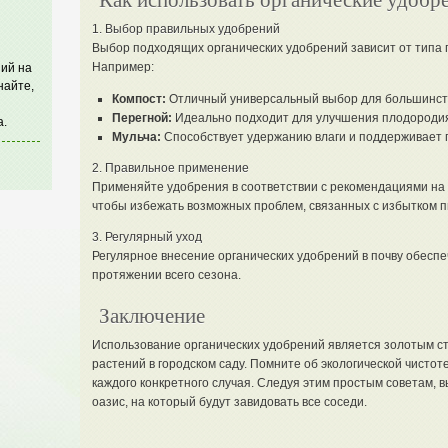
Как использовать органические удобре
1. Выбор правильных удобрений
Выбор подходящих органических удобрений зависит от типа п
Например:
ий на
найте,
Компост:
Отличный универсальный выбор для большинст
Перегной:
Идеально подходит для улучшения плодородия
а.
Мульча:
Способствует удержанию влаги и поддерживает п
2. Правильное применение
Применяйте удобрения в соответствии с рекомендациями на 
чтобы избежать возможных проблем, связанных с избытком п
3. Регулярный уход
Регулярное внесение органических удобрений в почву обесп
протяжении всего сезона.
Заключение
Использование органических удобрений является золотым с
растений в городском саду. Помните об экологической чисто
каждого конкретного случая. Следуя этим простым советам, 
оазис, на который будут завидовать все соседи.