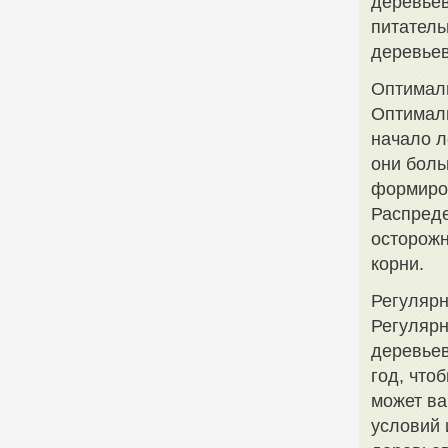
деревьев
питатель
деревьев
Оптимал
Оптималь
начало л
они боль
формиров
Распреде
осторожн
корни.
Регулярн
Регулярн
деревьев
год, что
может ва
условий 