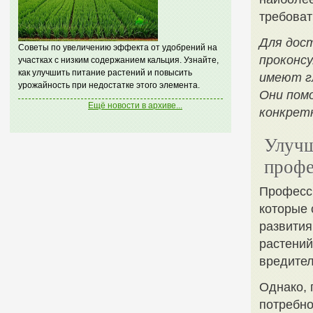
требоват
Для дос
Советы по увеличению эффекта от удобрений на
проконс
участках с низким содержанием кальция. Узнайте,
как улучшить питание растений и повысить
имеют гл
урожайность при недостатке этого элемента.
Они пом
Ещё новости в архиве...
конкретн
Улучш
профе
Професс
которые 
развития
растений
вредите
Однако, 
потребно