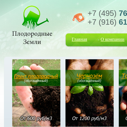
+7 (495)
76
+7 (916)
61
Главная
О компании