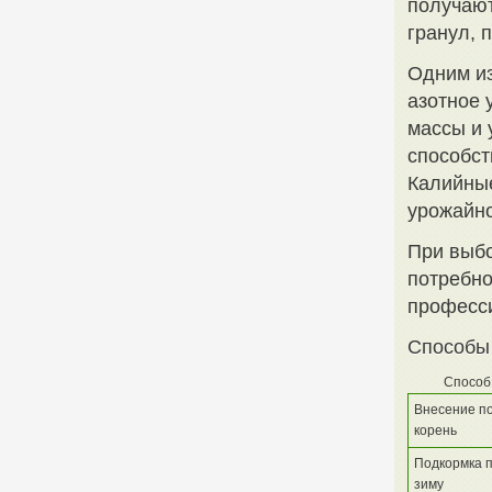
получают
гранул, 
Одним из
азотное 
массы и
способст
Калийны
урожайно
При выбо
потребно
професси
Способы
Способ
Внесение п
корень
Подкормка 
зиму