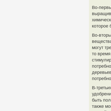
Во-первы
выращив
химическ
которое 
Во-вторы
вещества
могут тр
то время
стимулир
потребно
деревьев
потребно
В-третьи
удобрени
быть пол
также мо