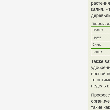
растения
калия. Ч
деревьям
Плодовые д
Яблоня
Груша
Слива
Вишня
Также ва
удобрени
весной п
то оптим
недель в
Професси
органиче
такие ка