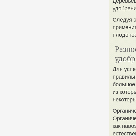
деревьев
удобрени
Следуя э
применит
плодонос
Разно
удобр
Для успе
правильн
большое 
из котор
некоторы
Органиче
Органиче
как наво
естестве