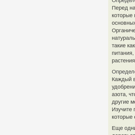
Определ
Перед на
которые 
основных
Органиче
натураль
такие ка
питания,
растения
Определ
Каждый в
удобрени
азота, ч
другие м
Изучите 
которые
Еще одни