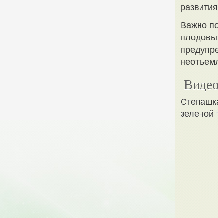
развития
Важно по
плодовым
предупре
неотъемл
Видео
Степашка
зеленой 