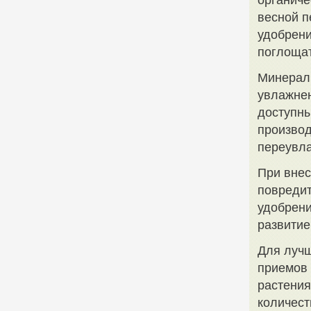
органиче
весной п
удобрени
поглощат
Минераль
увлажнен
доступны
производ
переувла
При внес
повредит
удобрени
развитие
Для лучш
приемов 
растения
количест