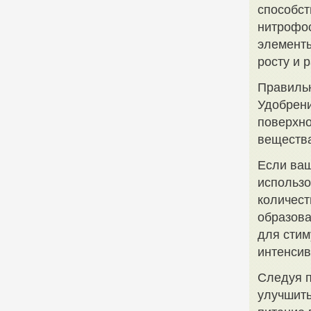
способст
нитрофос
элементы
росту и 
Правильн
Удобрени
поверхно
вещества
Если ваш
использо
количест
образова
для стим
интенсив
Следуя 
улучшить