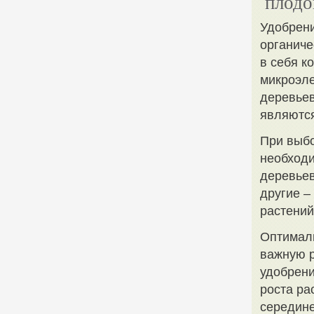
плод
Удобрени
органиче
в себя к
микроэле
деревьев
являются
При выбо
необходи
деревьев
другие –
растений
Оптималь
важную р
удобрени
роста ра
середине