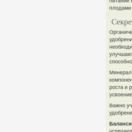
питание 
плодами 
Секре
Органиче
удобрени
необходи
улучшают
способно
Минераль
компонен
роста и 
усвоение
Важно уч
удобрени
Баланси
успешног