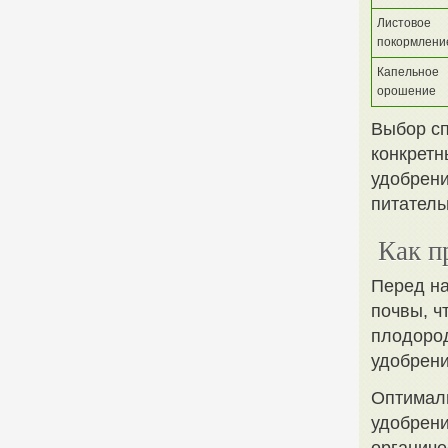
Листовое
покормлени
Капельное
орошение
Выбор сп
конкретн
удобрени
питатель
Как п
Перед на
почвы, ч
плодород
удобрени
Оптималь
удобрени