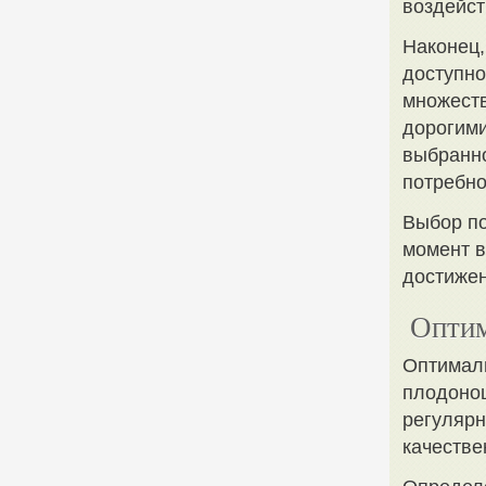
воздейст
Наконец,
доступно
множеств
дорогими
выбранно
потребно
Выбор по
момент в
достижен
Оптим
Оптималь
плодоно
регулярн
качестве