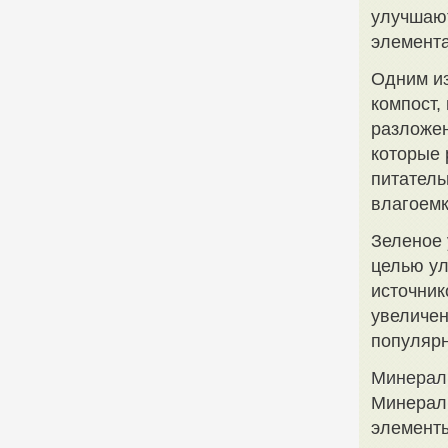
улучшаю
элемент
Одним из
компост,
разложен
которые 
питатель
влагоемк
Зеленое 
целью ул
источник
увеличен
популярн
Минерал
Минераль
элементы