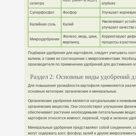
Азот (NH4+ и NO3-)
селитра
клубнях
Суперфосфат
Фосфор
Улучшает корневую 
Увеличивает устойч
Калийная соль
Калий
улучшает качество 
Железо, медь, цинк,
Корректируют дефи
Микроудобрения
марганец
процессы в растен
Подбирая удобрения для картофеля, следует учитывать соо
калием, а также их соотношение с микроэлементами. Необхо
производителя по применению удобрений для достижения оп
Раздел 2: Основные виды удобрений д
Для повышения урожайности картофеля применяются различ
основные категории: органические и минеральные.
Органические удобрения являются натуральными и неживым
органические вещества. Они способствуют улучшению физичес
обеспечивают растение необходимыми питательными вещест
картофеля относятся компост, перегной, торф и зеленое удо
Минеральные удобрения представляют собой соединения, со
могут содержать азот, фосфор, калий и другие микроэлемен