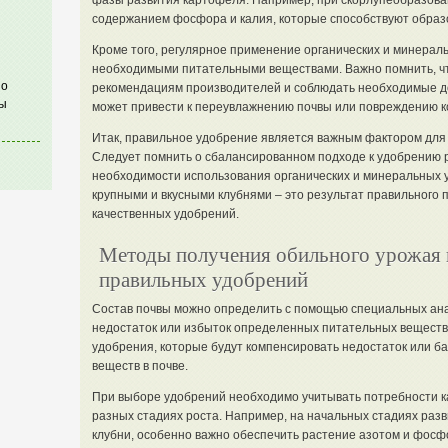
фазы развития картофеля. Например, при скорлупеобразова
содержанием фосфора и калия, которые способствуют образ
Кроме того, регулярное применение органических и минерал
необходимыми питательными веществами. Важно помнить, чт
по
рекомендациям производителей и соблюдать необходимые д
ы
может привести к переувлажнению почвы или повреждению к
Итак, правильное удобрение является важным фактором для
Следует помнить о сбалансированном подходе к удобрению р
необходимости использования органических и минеральных 
крупными и вкусными клубнями – это результат правильного п
качественных удобрений.
Методы получения обильного урожая
правильных удобрений
Состав почвы можно определить с помощью специальных ана
недостаток или избыток определенных питательных веществ
удобрения, которые будут компенсировать недостаток или 
веществ в почве.
При выборе удобрений необходимо учитывать потребности к
разных стадиях роста. Например, на начальных стадиях раз
клубни, особенно важно обеспечить растение азотом и фосфо