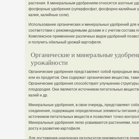
растения. К минеральным удобрениям относятся азотные удо
фосфорные удобрения (суперфосфат, фосфорно-калийные уд
калия, калийные соли).
Использование органических и минеральных удобрений для 
соответствии с рекомендуемыми дозами и с учетом состава п
Комплексное применение различных видов удобрений позво
и получить обильный урожай картофеля.
Органические и минеральные удобрен
урожайности
Органические удобрения представляют собой природные вещ
или их продуктов. Они содержат органические вещества, такие 
Органические удобрения способствуют улучшению структуры
плодородия. Они являются источником питательных веществ д
калий и др.
Минеральные удобрения, в свою очередь, представляют соб
соединения, содержащие определенные элементы питания д
источником питательных веществ и позволяют точно контроли
Минеральные удобрения легко усваиваются растениями, поэ
росту и развитию картофеля.
Для достижения наилучших результатов рекомендуется прим