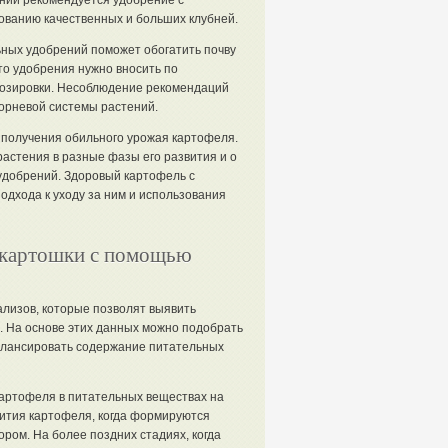
нии рекомендуется удобрение с
ованию качественных и больших клубней.
ьных удобрений поможет обогатить почву
о удобрения нужно вносить по
озировки. Несоблюдение рекомендаций
орневой системы растений.
 получения обильного урожая картофеля.
астения в разные фазы его развития и о
удобрений. Здоровый картофель с
одхода к уходу за ним и использования
 картошки с помощью
лизов, которые позволят выявить
. На основе этих данных можно подобрать
балансировать содержание питательных
артофеля в питательных веществах на
вития картофеля, когда формируются
ром. На более поздних стадиях, когда