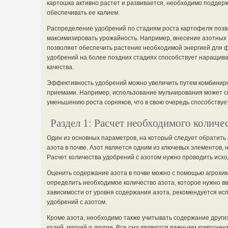
картошка активно растет и развивается, необходимо поддер
обеспечивать ее калием.
Распределение удобрений по стадиям роста картофеля позв
максимизировать урожайность. Например, внесение азотных
позволяет обеспечить растение необходимой энергией для 
удобрений на более поздних стадиях способствует наращив
качества.
Эффективность удобрений можно увеличить путем комбиниро
приемами. Например, использование мульчирования может с
уменьшению роста сорняков, что в свою очередь способству
Раздел 1: Расчет необходимого количе
Один из основных параметров, на который следует обратить 
азота в почве. Азот является одним из ключевых элементов
Расчет количества удобрений с азотом нужно проводить исход
Оценить содержание азота в почве можно с помощью агрохим
определить необходимое количество азота, которое нужно в
зависимости от уровня содержания азота, рекомендуется ис
удобрений с азотом.
Кроме азота, необходимо также учитывать содержание других
калий, магний и другие. Все они являются важными компонен