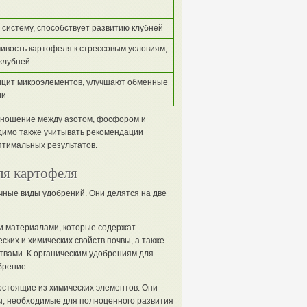
систему, способствует развитию клубней
ивость картофеля к стрессовым условиям,
клубней
цит микроэлементов, улучшают обменные
ии
тношение между азотом, фосфором и
димо также учитывать рекомендации
тимальных результатов.
ля картофеля
ные виды удобрений. Они делятся на две
и материалами, которые содержат
ких и химических свойств почвы, а также
вами. К органическим удобрениям для
брение.
стоящие из химических элементов. Они
ты, необходимые для полноценного развития