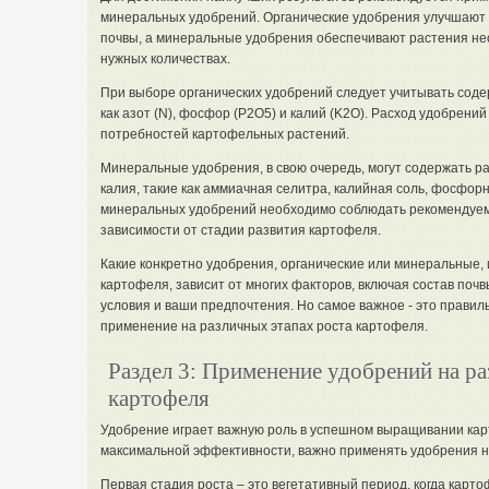
минеральных удобрений. Органические удобрения улучшают 
почвы, а минеральные удобрения обеспечивают растения н
нужных количествах.
При выборе органических удобрений следует учитывать соде
как азот (N), фосфор (P2O5) и калий (K2O). Расход удобрений
потребностей картофельных растений.
Минеральные удобрения, в свою очередь, могут содержать р
калия, такие как аммиачная селитра, калийная соль, фосфорн
минеральных удобрений необходимо соблюдать рекомендуем
зависимости от стадии развития картофеля.
Какие конкретно удобрения, органические или минеральные,
картофеля, зависит от многих факторов, включая состав поч
условия и ваши предпочтения. Но самое важное - это правил
применение на различных этапах роста картофеля.
Раздел 3: Применение удобрений на ра
картофеля
Удобрение играет важную роль в успешном выращивании кар
максимальной эффективности, важно применять удобрения на
Первая стадия роста – это вегетативный период, когда карт