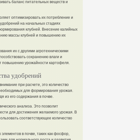
живать баланс питательных веществ и
оляет оптимизировать их потребление и
 удобрений на начальных стадиях
формирования клубней. Внесение калийных
анию массы клубней и повышению их
вания их с другими агротехническими
пособствовать сохранению влаги и
ет повышению урожайности картофеля.
ства удобрений
внимание при расчете, это количество
, необходимых для формирования урожая.
я из его содержания в почве.
ического анализа. Это позволит
вести для достижения желаемого урожая. В
пользовать соответствующее количество
 элементов в почве, таких как фосфор,
тами для нормального роста и развития