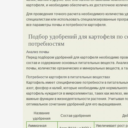
картофеля, и необходимо обеспечить их достаточное количе
Для проведения точного расчета необходимого количества у
специалистам или использовать специализированные програ
все параметры почвы и потребности картофеля.
Подбор удобрений для картофеля по со
потребностям
Анализ почвы
Перед подбором удобрений для картофеля необходимо прове
состав и содержание основных питательных веществ. Анализ
почвы, количество органических и минеральных веществ, а т
Потребности картофеля в питательных веществах
Картофель имеет специфические потребности в питательных 
азот, фосфор и калий, которые необходимы для нормального 
картофель нуждается в микроэлементах, таких как железо, ме
важные функции в жизнедеятельности растения. Учитывая п
оптимальное сочетание удобрений для его выращивания.
Название
Состав удобрения
Дей
удобрения
Аммиачная
Увеличивает рост р