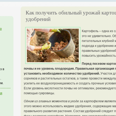
Как получить обильный урожай карт
удобрений
го
Картофель – одна из с
это не удивительно. О
питательных клубней м
подхода к удобрению и
правильных удобрений
повысить урожайность 
Перед посевом карто
почвы и ее уровень плодородия. Правильная организация
з в
установить необходимое количество удобрений.
Участок дл
.
сорняков и растительных остатков, а также провести между
м.
усилить ее воздухопроницаемость и создать прочные услови
Если уровень кислотности почвы не оптимален, рекомендуетс
ия
помощью сукровицы.
Одним из главных моментов в уходе за картофелем является
этого можно использовать жидкие удобрения, содержащие м
правильного развития растения. Состав удобрений следует 