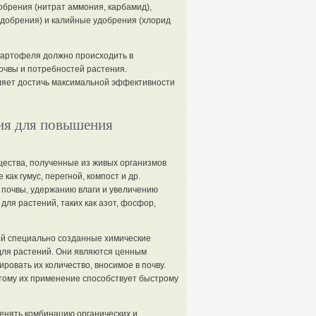
брения (нитрат аммония, карбамид),
обрения) и калийные удобрения (хлорид
картофеля должно происходить в
очвы и потребностей растения.
ляет достичь максимальной эффективности
ия для повышения
ества, полученные из живых организмов
как гумус, перегной, компост и др.
 почвы, удержанию влаги и увеличению
ля растений, таких как азот, фосфор,
ой специально созданные химические
ля растений. Они являются ценным
ровать их количество, вносимое в почву.
тому их применение способствует быстрому
енять комбинацию органических и