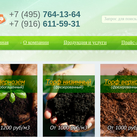
+7 (495)
764-13-64
+7 (916)
611-59-31
вная
О компании
Продукция и услуги
Прайс-