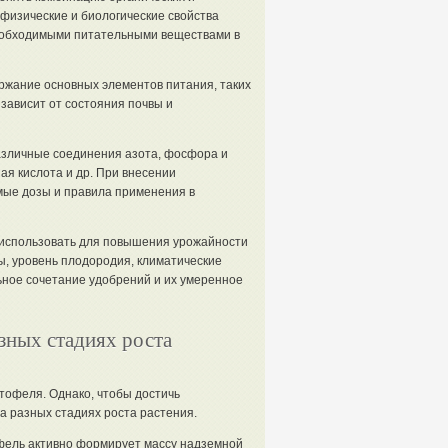
физические и биологические свойства
еобходимыми питательными веществами в
ржание основных элементов питания, таких
 зависит от состояния почвы и
азличные соединения азота, фосфора и
ая кислота и др. При внесении
ые дозы и правила применения в
 использовать для повышения урожайности
вы, уровень плодородия, климатические
ьное сочетание удобрений и их умеренное
зных стадиях роста
тофеля. Однако, чтобы достичь
 разных стадиях роста растения.
офель активно формирует массу надземной