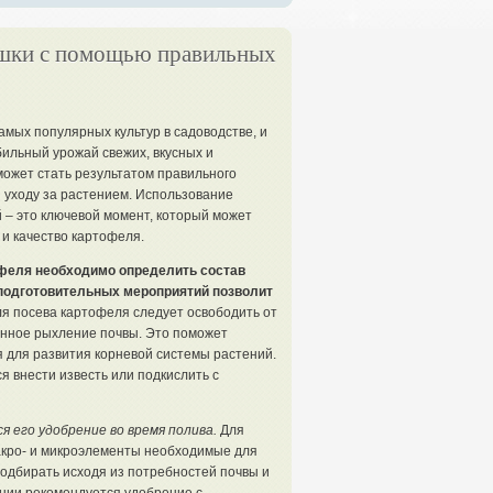
ошки с помощью правильных
амых популярных культур в садоводстве, и
бильный урожай свежих, вкусных и
ожет стать результатом правильного
 уходу за растением. Использование
 – это ключевой момент, который может
и качество картофеля.
феля необходимо определить состав
 подготовительных мероприятий позволит
я посева картофеля следует освободить от
лунное рыхление почвы. Это поможет
я для развития корневой системы растений.
я внести известь или подкислить с
 его удобрение во время полива.
Для
акро- и микроэлементы необходимые для
подбирать исходя из потребностей почвы и