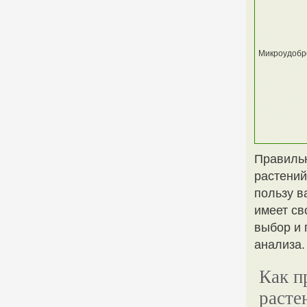
Микроудобр
Правильн
растений
пользу в
имеет св
выбор и 
анализа.
Как п
расте