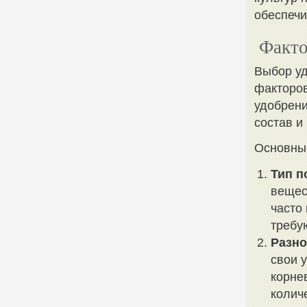
обеспечи
Факто
Выбор уд
факторов
удобрени
состав и
Основны
Тип п
вещес
часто
требу
Разно
свои 
корне
колич