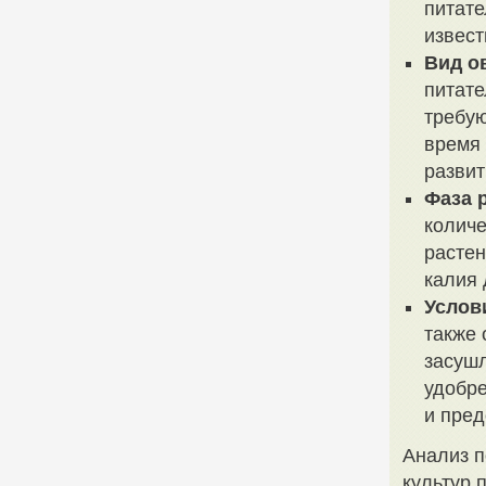
питате
извест
Вид о
питате
требую
время 
развит
Фаза 
количе
растен
калия 
Услов
также 
засушл
удобр
и пред
Анализ п
культур 