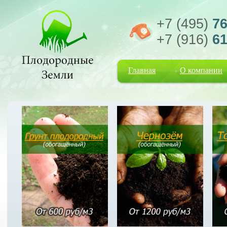
+7 (495)
76
+7 (916)
61
Главная
О компании