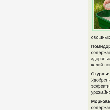
овощных
Помидо
содержащ
здоровые
калий по
Огурцы:
Удобрени
эффектив
урожайно
Морковь
содержан