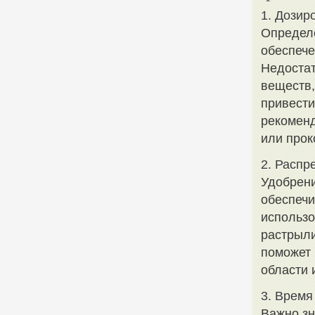
1. Дозир
Определе
обеспече
Недостат
веществ,
привести
рекоменд
или прок
2. Распр
Удобрени
обеспечи
использо
растрыли
поможет 
области 
3. Время
Важно зн