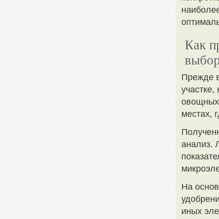
наиболе
оптималь
Как п
выбор
Прежде в
участке,
овощных 
местах, 
Полученн
анализ. 
показате
микроэле
На основ
удобрени
иных эле