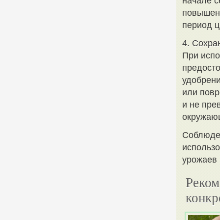
начале с
повышен
период ц
4. Сохра
При исп
предосто
удобрени
или повр
и не пре
окружаю
Соблюде
использо
урожаев 
Реком
конкр