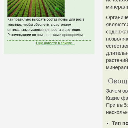
минерал
Органиче
Как правильно выбрать состав почвы для роз в
являютс
теплице, чтобы обеспечить растениям
оптимальные условия для роста и цветения.
содержат
Рекомендации по компонентам и пропорциям.
позволяю
Ещё новости в архиве...
естестве
длительн
растений
минерал
Овощн
Зачем о
Какие фа
При выбо
нескольк
Тип п