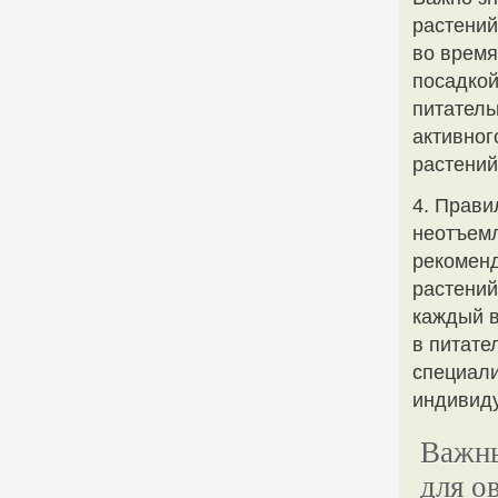
растений
во время
посадкой
питатель
активног
растений
4. Прави
неотъемл
рекоменд
растений
каждый в
в питате
специали
индивиду
Важны
для о