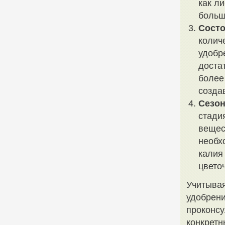
как л
больш
Сост
колич
удобр
доста
более
созда
Сезон
стади
вещес
необх
калия
цвето
Учитывая
удобрени
проконсу
конкретн