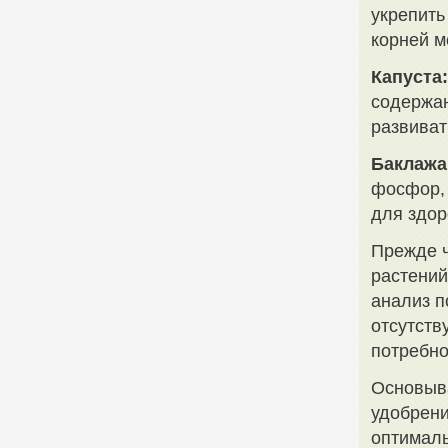
укрепить
корней м
Капуста:
содержан
развиват
Баклажа
фосфор, 
для здор
Прежде ч
растений
анализ п
отсутств
потребно
Основыва
удобрени
оптималь