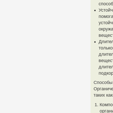
способ
Устойч
помога
устойч
окружа
вещес
Длител
только
длите
вещест
длител
подкор
Способы 
Органиче
таких как
Компо
орган