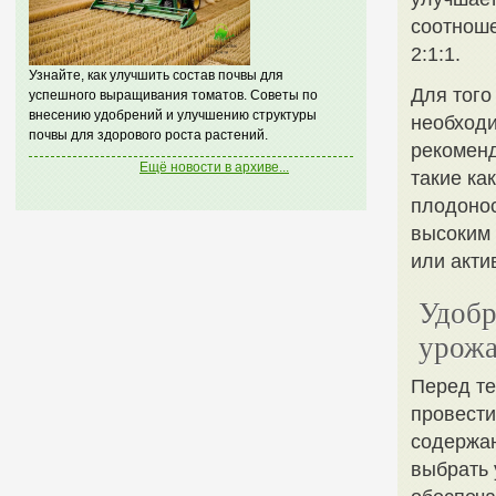
соотноше
2:1:1.
Узнайте, как улучшить состав почвы для
Для того
успешного выращивания томатов. Советы по
внесению удобрений и улучшению структуры
необходи
почвы для здорового роста растений.
рекоменд
Ещё новости в архиве...
такие ка
плодонос
высоким 
или акт
Удобр
урож
Перед те
провести
содержан
выбрать 