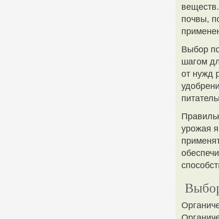
веществ.
почвы, п
примене
Выбор по
шагом дл
от нужд 
удобрени
питатель
Правильн
урожая я
применят
обеспечи
способст
Выбор
Органиче
Органиче