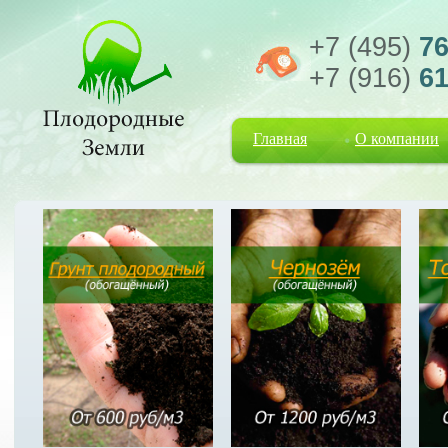
+7 (495)
76
+7 (916)
61
Главная
О компании