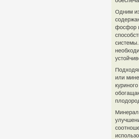
обеспеча
Одним из
содержан
фосфор и
способст
системы.
необходи
устойчив
Подходящ
или мине
куриного
обогащаю
плодород
Минерал
улучшени
соотноше
использо