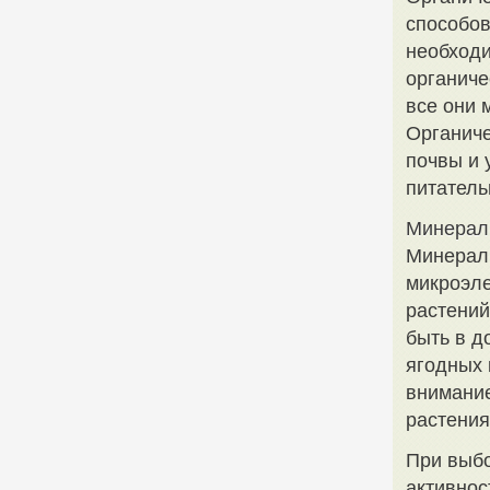
способов
необходи
органиче
все они 
Органиче
почвы и 
питатель
Минерал
Минераль
микроэл
растений
быть в д
ягодных 
внимание
растения
При выбо
активнос