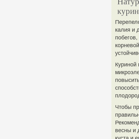
Натур
курин
Перепело
калия и 
побегов,
корневой
устойчив
Куриной 
микроэле
повысить
способст
плодоро
Чтобы пр
правильн
Рекоменд
весны и 
куста и е