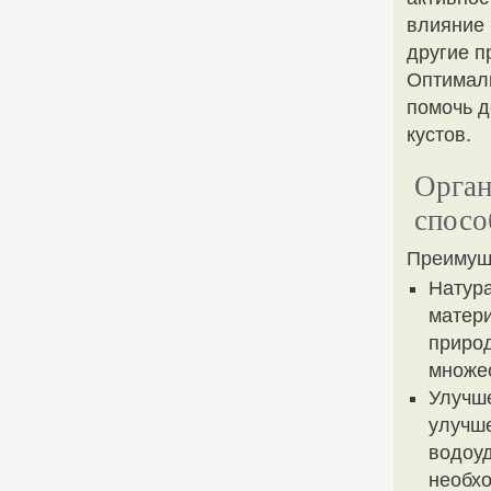
влияние 
другие п
Оптималь
помочь д
кустов.
Орган
спосо
Преимуще
Натура
матери
природ
множес
Улучше
улучше
водоуд
необхо