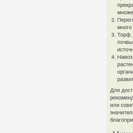
прекр
множе
Перег
много
Торф.
почвы
источ
Навоз
расте
орган
разви
Для дост
рекоменд
или сове
значител
благопри