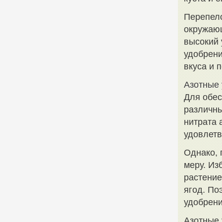
Перепело
окружаю
высокий 
удобрени
вкуса и 
Азотные 
Для обес
различны
нитрата 
удовлетв
Однако, 
меру. Из
растение
ягод. По
удобрени
Азотные 