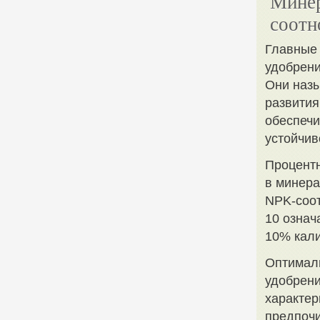
Минер
соотн
Главные 
удобрени
Они назы
развития
обеспечи
устойчив
Процентн
в минера
NPK-соот
10 означ
10% кали
Оптимал
удобрени
характер
предпочи