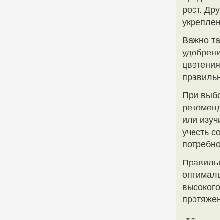
рост. Др
укреплен
Важно та
удобрени
цветения
правильн
При выбо
рекоменд
или изуч
учесть с
потребно
Правиль
оптималь
высокого
протяжен